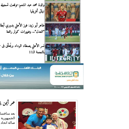
والدة محمد عبد المنعم: توقعت تسجيله
نهائى أفريقيا
طاهر أبو زيد: فوز الأهلي بدوري أبطا
”العدل”.. وتغييرات كولر رائعة
نسر الأهلي يصطاد الوداد ويُحلّق فى سم
بالنجمة الـ11
عمر أيمن يحص
بعد منافسا
صالة اتحاد