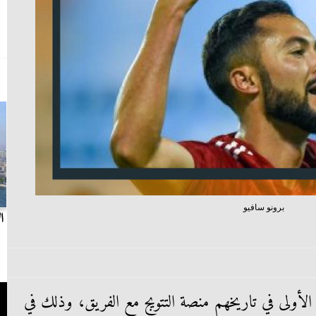
برونو سافيو
بث مباشر.. مباراة الزمالك وسيراميكا كليوباترا في
ا
الدوري
 الأولى في تاريخهم منصة التتويج مع الفريق، وذلك في