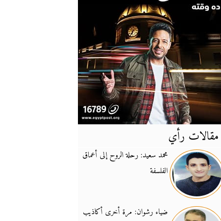
مقالات رأي
آخر
الأخبار
محمد سعيد: رحلة الروح إلى أعماق
الفلسفة
يونيفيل تؤكد دعمها ل
14:24
نائب لبناني: على إير
19:50
ضياء رشوان: مرة أخرى أكاذيب
تزايد نفوذ تنظيم فرس
16:32