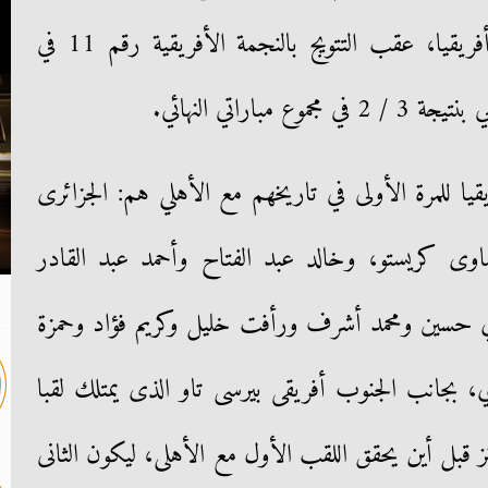
التتويج بلقب بطل دوري أبطال أفريقيا، عقب التتويج بالنجمة الأفريقية رقم 11 في
باراتي النهائي.
قيا للمرة الأولى في تاريخهم مع الأهلي هم: الجزائرى
ضاوى كريستو، وخالد عبد الفتاح وأحمد عبد القادر
ي حسين ومحمد أشرف ورأفت خليل وكريم فؤاد وحمزة
، بجانب الجنوب أفريقى بيرسى تاو الذى يمتلك لقبا
قبل أين يحقق اللقب الأول مع الأهلى، ليكون الثانى