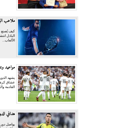
ملاعب البا
كيف يُصنع م
البادل انتش
الألعاب...
مواعيد ونت
عشاق كرة ال
القادمة وال
هدافي الدوري السعودي
يواصل دوري