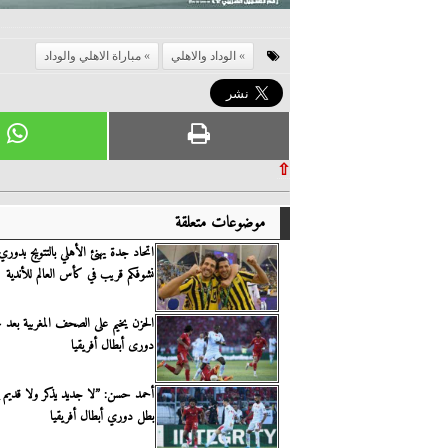
الوداد والاهلي
مباراة الاهلي والوداد
⇧
موضوعات متعلقة
اتحاد جدة يهنئ الأهلي بالتتويج بدوري
نشوفكم قريب في كأس العالم للأندية
الحزن يخيم على الصحف المغربية بعد
دورى أبطال أفريقيا
أحمد حسن: ”لا جديد يذكر ولا قديم ي
بطل دوري أبطال أفريقيا