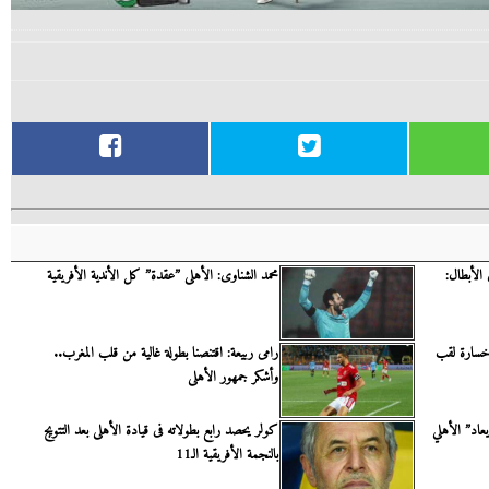
 الأبطال:
محمد الشناوى: الأهلى ”عقدة” كل الأندية الأفريقية
 خسارة لقب
رامى ربيعة: اقتنصنا بطولة غالية من قلب المغرب..
وأشكر جمهور الأهلى
عاد” الأهلي
كولر يحصد رابع بطولاته فى قيادة الأهلى بعد التتويج
بالنجمة الأفريقية الـ11