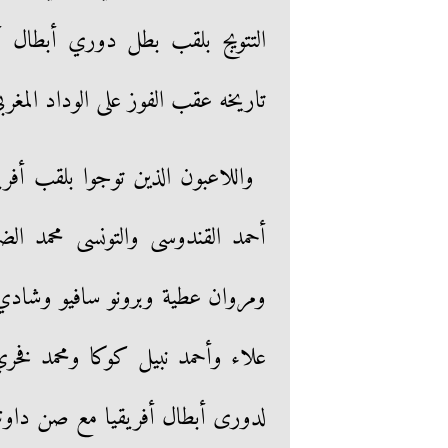
تاريخه عقب الفوز على الوداد المغربي بنتيجة 3 / 2 في مجموع م
واللاعبون الذين توجوا بلقب أفري
أحمد القندوسى والتونسى محمد ال
ومروان عطية وبرونو سافيو وشاد
علاء وأحمد نبيل كوكا ومحمد فخري
لدورى أبطال أفريقيا مع صن داونز 