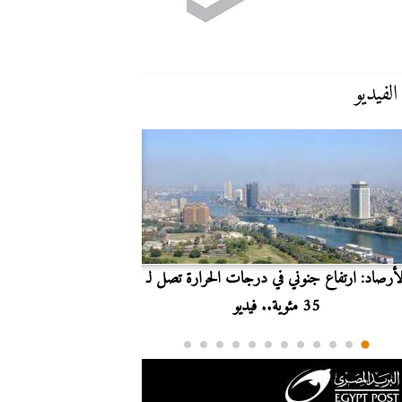
الفيديو
لأرصاد: ارتفاع جنوني في درجات الحرارة تصل لـ
بث مباشر.. مشاهدة مبارا
35 مئوية.. فيديو
الدوري ا