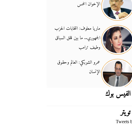
الإخوان الخمس
جدل السلاح والسيادة
14:46
ماريا معلوف: انتخابات الحزب
الجمهوري.. ما بين قلق السباق
وطيف ترامب
عمرو الشوبكي: العالم وحقوق
الإنسان
الفيس بوك
تويتر
Tweets 