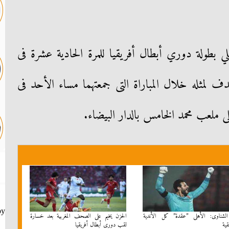
 بطولة دوري أبطال أفريقيا للمرة الحادية عشرة فى
دف لمثله خلال المباراة التى جمعتهما مساء الأحد فى
ى ملعب محمد الخامس بالدار البيضاء.
by
الشناوى: الأهلى ”عقدة” كل الأندية
الحزن يخيم على الصحف المغربية بعد خسارة
قية
لقب دورى أبطال أفريقيا