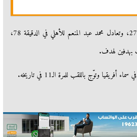
تقدم يحيى عطية الله في الدقيقة 27، وتعادل محمد عبد المنعم للأهلي في الدقيقة 78،
ب بهدفين لهدف.
 أفريقيا وتوّج باللقب للمرة الـ11 في تاريخه.