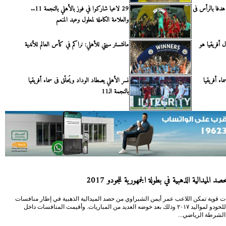
 هدفا بالرأس فى
29 لاعبا شاركوا في فوز بالأهلي بالنجمة 11..
والعلامة الكاملة لمعلول وعبد المنعم
ل أفريقيا هو
مانشستر سيتي للأهلي: نراكم في كأس العالم للأندية
اء أفريقيا
نسر الأهلي يصطاد الوداد ويُحلّق فى سماء أفريقيا
بالنجمة الـ11
د الميدالية الذهبية في بطولة الجمهورية للجودو 2017
ت قوية تمكن اللاعب عمر أيمن الشبراوي من حصد الميدالية الذهبية في إطار منافسات
الجمهورية للحودو لمواليد ٢٠١٧ وذلك بعد خوضه العديد من المباريات. وأقيمت المنافسات داخل
 الشرطة الرياضي...