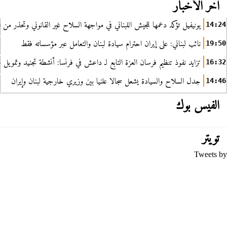
آخر الأخبار
يونيفيل تؤكد دعمها للجيش اللبناني في مواجهة السلاح غير القانوني وتحذر من ا
14:24
نائب لبناني: على إيران احترام سيادة لبنان والتعامل عبر مؤسساته فقط
19:50
تزايد نفوذ تنظيم فرسان العزة التابع لـ داعش في فرنسا: أنشطة تجنيد وتمويل
16:32
جدل السلاح والسيادة يشعل سجالا علنيا بين وزيري خارجية لبنان وإيران
14:46
الفيس بوك
تويتر
Tweets by