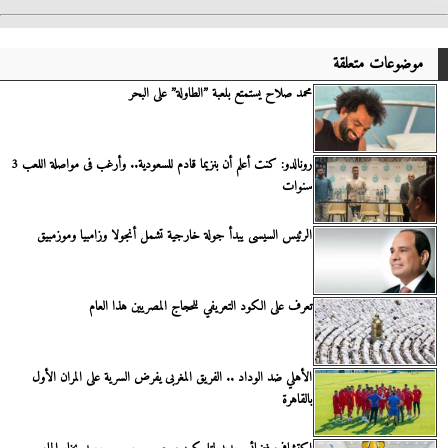
موضوعات متعلقة
محمد صلاح يستمتع بلعبة ”الطاولة” على البحر
رونالدو: كنت أعلم أن بنزيما قادم للسعودية.. وأرغب فى مواصلة اللعب 3
سنوات
الرئيس السيسى يبدأ جولة خارجية تشمل أنجولا وزامبيا وموزمبيق
تعرف على الكود التعريفي للحجاج المصريين هذا العام
الأهلي ضد الوداد .. الفريق المغربى يفرض السرية على المران الأول
بالقاهرة