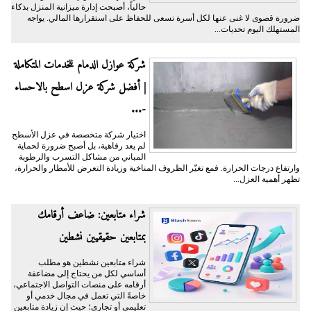
حالياً، أصبحت إدارة ميزانية المنزل بذكاء
ضرورة قصوى لا غنى عنها لكل أسرة تسعى للحفاظ على استقرارها المالي. يواجه
المستهلك اليوم تحديات...
شركة عوازل الدمام للخدمات المتكاملة
| أفضل شركة عزل اسطح بالاحساء
-...
اختيار شركة متخصصة في عزل الأسطح
لم يعد رفاهية، بل أصبح ضرورة لحماية
المباني من مشاكل التسرب والرطوبة
وارتفاع درجات الحرارة. فمع تغيّر الظروف المناخية وزيادة التعرض للأمطار والحرارة،
تظهر أهمية العزل...
شراء متابعين: ضاعف أرقامك
بمتابعين حقيقيين نشطين
شراء متابعين نشطين هو مطلب
أساسي لكل من يحتاج إلى مضاعفة
أرقامه على منصات التواصل الاجتماعي،
خاصةً التي تعمل في مجال خدمي أو
تعليمي أو تجاري؛ حيث إن زيادة متابعين