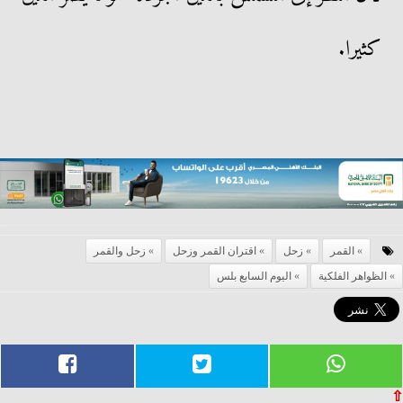
كثيرا.
القمر
زحل
اقتران القمر وزحل
زحل والقمر
الظواهر الفلكية
اليوم السابع بلس
⇧