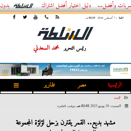
ضل...
أفضل اشتراك IPTV بدون تقطيع 2026 – دليل المشاهد العصري
الجمعة
، 7 أغسطس 2026
03:19 مـ
محمد السعدني
رئيس التحرير
الرئيسية
مصر
تقارير
لايت
السبت، 10 يونيو 2023
02:01 صـ
بتوقيت القاهرة
2023-06-10 02:01:07
مشهد بديع.. القمر يقترن بزحل لؤلؤة المجموعة