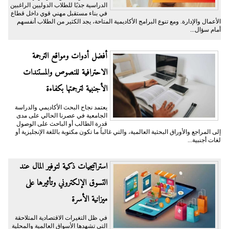
الدراسية جذبًا للطلاب الدوليين الراغبين
في بناء مستقبل مهني قوي داخل قطاع
الأعمال والإدارة. ومع تنوع البرامج الأكاديمية المتاحة، يجد الكثير من الطلاب أنفسهم
أمام سؤال...
أفضل أدوات ومواقع الترجمة
الاحترافية للنصوص والمستندات
الأجنبية لترجمتها بكفاءة
يعتمد نجاح البحث الأكاديمي والدراسة
الجامعية في عصرنا الحالي على مدى
قدرة الطالب أو الباحث على الوصول
إلى المراجع والأوراق البحثية العالمية، والتي غالباً ما تكون مكتوبة باللغة الإنجليزية أو
لغات أجنبية...
​استراتيجيات ذكية لتوفير المال عند
التسوق الإلكتروني وتأثيرها على
ميزانية الأسرة
​في ظل التغيرات الاقتصادية المتلاحقة
التي تشهدها الأسواق العالمية والمحلية