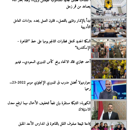
اكتشاف فضائى جديد لتلسكوب جيمس ويب.. رصد بخار الماء
يتصاعد من قمر زحل
تبدأ بالإنذار وتنتهى بالفصل.. قانون العمل يحدد جزاءات العامل
التأديبية
السكة الحديد تشغل قطارات التالجو يوميا على خط ”القاهرة -
الإسكندرية”
أحمد حجازي قائد الاتحاد يرفع كأس الدوري السعودي.. فيديو
جوارديولا أفضل مدرب فى الدوري الإنجليزي موسم 2022-23..
رسميا
الكهرباء: الشبكة مستقرة ولن نلجأ لتخفيف الأحمال مهما ارتفع معدل
الاستهلاك
إتاحة نتيجة صفوف النقل بالقاهرة فى المدارس الأحد المقبل