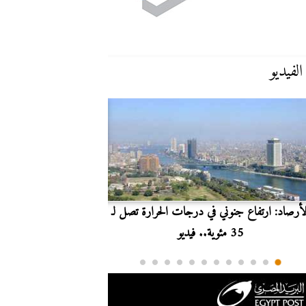
الفيديو
لأرصاد: ارتفاع جنوني في درجات الحرارة تصل لـ
بث مباشر.. مشاهدة مبارا
35 مئوية.. فيديو
الدوري ا