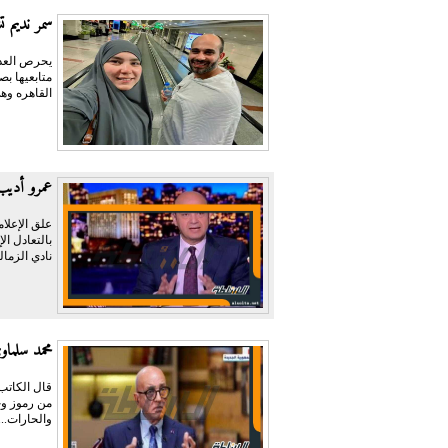
سمر نديم ت
يحرص العدي
متابعيها ب
القاهره وهي
عمرو أديب:
علق الإعلام
نادي الزمال
محمد سلما
قال الكاتب
من رموز وج
والحارات...