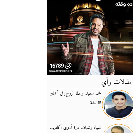
مقالات رأي
آخر
الأخبار
محمد سعيد: رحلة الروح إلى أعماق
الفلسفة
يونيفيل تؤكد دعمها ل
14:24
نائب لبناني: على إير
19:50
ضياء رشوان: مرة أخرى أكاذيب
تزايد نفوذ تنظيم فرس
16:32