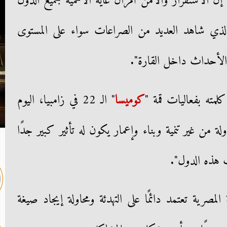
إن الاستقرار والأمن أمران غاية الأهمية لجميع الدول
يل الذي شاهد العديد من الصراعات سواء على المستوى
لأحداث داخل القارة".
مته بفعاليات قمة "
كوميسا
" الـ 22 في زامبيا، اليوم
من غير تنمية وبناء وإعمار يكون له تأثير كبير جدًا
 هذه الدول".
لمصرية تعتمد دائمًا على التهدئة ومحاولة إيجاد صيغة