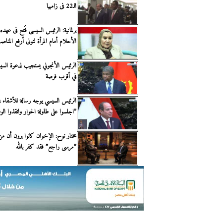
الـ22 فى زامبيا
برلمانية: الرئيس السيسى فُتح فى عه
الأحلام أمام المرأة لتولى أرفع المناص
الرئيس الأنجولي يستجيب لدعوة السي
في أقرب فرصة
الرئيس السيسي يوجه رسالة للأشقاء ف
”اجلسوا على طاولة الحوار وانقذوا ال
مختار نوح: الإخوان كانوا يرون أن من
”مرسى راجع” فقد كفر بالله