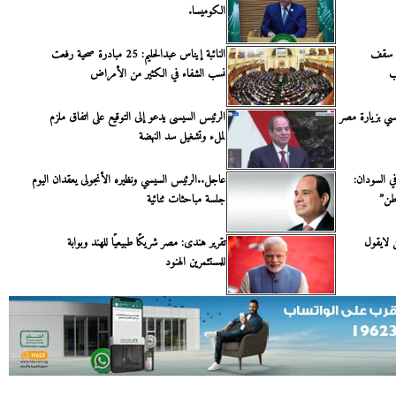
الكوميسا.
ده سقف
النائبة إيناس عبدالحليم: 25 مبادرة صحية رفعت
ب
نسب الشفاء في الكثير من الأمراض
سي بزيارة مصر
الرئيس السيسى يدعو إلى التوقيع على اتفاق ملزم
لملء وتشغيل سد النهضة
ي السودان:
عاجل..الرئيس السيسي ونظيره الأنجولى يعقدان اليوم
وطن”
جلسة مباحثات ثنائية
 لايقول
تقرير هندى: مصر شريكًا طبيعيًا للهند وبوابة
للمستثمرين الهنود