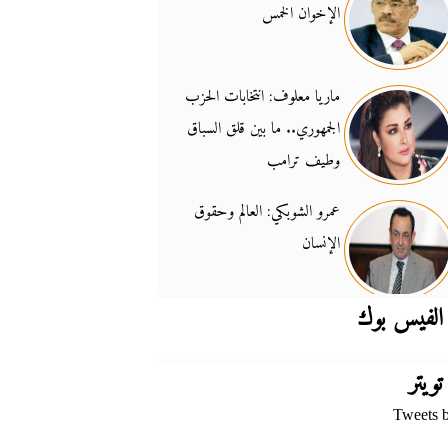
الإخوان الخمس
جدل السلاح والسيادة
14:46
ماريا معلوف: انتخابات الحزب
الجمهوري.. ما بين قلق السباق
وطيف ترامب
عمرو الشوبكي: العالم وحقوق
الإنسان
الفيس بوك
تويتر
Tweets 