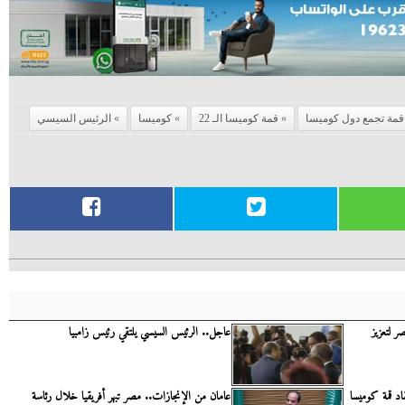
قمة تجمع دول كوميسا
قمة كوميسا الـ 22
كوميسا
الرئيس السيسي
 لتعزيز
عاجل.. الرئيس السيسي يلتقي رئيس زامبيا
د قمة كوميسا
عامان من الإنجازات.. مصر تبهر أفريقيا خلال رئاسة