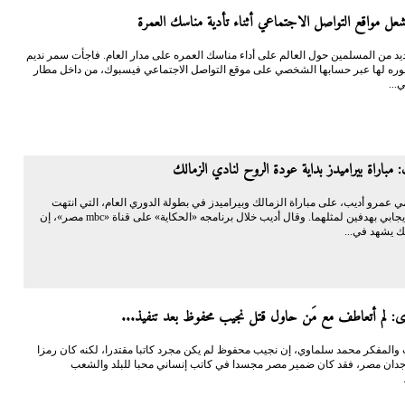
شعل مواقع التواصل الاجتماعي أثناء تأدية مناسك العمرة
د من المسلمين حول العالم على أداء مناسك العمره على مدار العام. فاجأت سمر نديم
صوره لها عبر حسابها الشخصي على موقع التواصل الاجتماعي فيسبوك، من داخل مطار
...
 مباراة بيراميدز بداية عودة الروح لنادي الزمالك
ي عمرو أديب، على مباراة الزمالك وبيراميدز في بطولة الدوري العام، التي انتهت
بالتعادل الإيجابي بهدفين لمثلهما. وقال أديب خلال برنامجه «الحكاية» على قناة «mbc مصر»، إن
ك يشهد في...
وى: لم أتعاطف مع مَن حاول قتل نجيب محفوظ بعد تنفيذ...
 والمفكر محمد سلماوي، إن نجيب محفوظ لم يكن مجرد كاتبا مقتدرا، لكنه كان رمزا
دان مصر، فقد كان ضمير مصر مجسدا في كاتب إنساني محبا للبلد والشعب