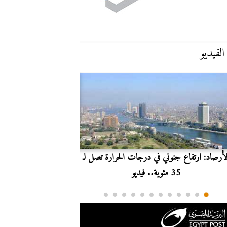
الفيديو
لأرصاد: ارتفاع جنوني في درجات الحرارة تصل لـ
بث مباشر.. مشاهدة مبارا
35 مئوية.. فيديو
الدوري ا