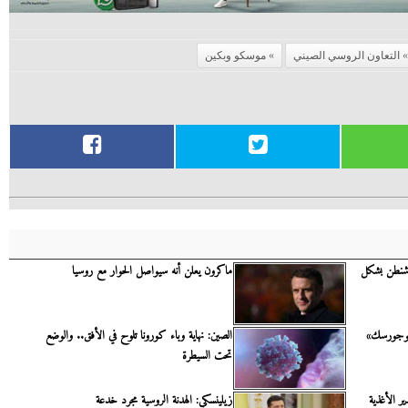
التعاون الروسي الصيني
موسكو وبكين
شنطن بشكل
ماكرون يعلن أنه سيواصل الحوار مع روسيا
سنوجورسك»
الصين: نهاية وباء كورونا تلوح في الأفق.. والوضع
تحت السيطرة
ر الأغذية
زيلينسكي: الهدنة الروسية مجرد خدعة