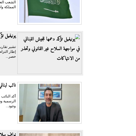
الشعب العر
المملكة واس
يونيفيل تؤ
تشير تقارير
حصر...
نائب لبنان
أكد النائب 
الرسمية ودو
وجود...
نواف سلام 