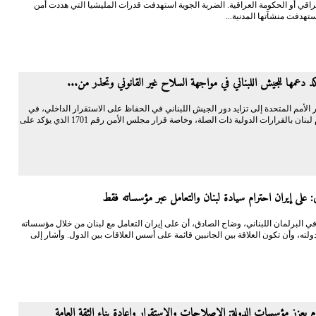
اقي أو الحكومة العراقية. الضربة الجوية استهدفت قدرات المليشيا التي هددت أمن
تهدفت منشآتها المدنية...
كد دعمها للجيش اللبناني في مواجهة السلاح غير القانوني وتحذر من...
 الأمم المتحدة إلى تزايد دور الجيش اللبناني في الحفاظ على الاستقرار الداخلي، في
إطار التزام لبنان بالقرارات الدولية ذات الصلة، وخاصة قرار مجلس الأمن رقم 1701 الذي يؤكد على
ي: على إيران احترام سيادة لبنان والتعامل عبر مؤسساته فقط
في البرلمان اللبناني، وضاح الصادق، أن على إيران التعامل مع لبنان من خلال مؤسساته
لته، وأن تكون العلاقة بين الجانبين قائمة على أسس العلاقات بين الدول. وأشار إلى
يعزز مؤسسات الدولة: الإصلاحات والاستقرار وإعادة بناء الثقة العامة