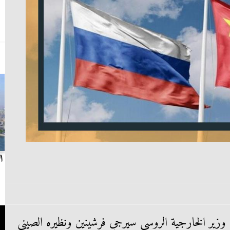
بث مباشر.. مباراة الزمالك وسيراميكا كليوباترا في
ا
الدوري
وزير الخارجية الروسي سيرجي فرشينين ونظيره الصيني