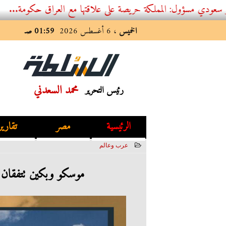
ول: المملكة حريصة على علاقتها مع العراق حكومة...
الخميس
، 6 أغسطس 2026
01:59 صـ
محمد السعدني
رئيس التحرير
الرئيسية
مصر
تقارير
عرب وعالم
2023-02-04 02:17:31
موسكو وبكين تتفقان ع