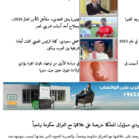
 ”الشيطان 2”.. ويوجه تحذيرا
فيتوريا يعلن التحدي.. سنتأهل لكأس العالم 2026..
وصلاح أحد أسباب تدريبي لمصر
هل ستسحب روسيا قواتها من أوكرانيا في عام 2023
صحفي سعودي: كلمة الرئيس الصيني شملت أبعادا
تاريخية بين العرب وبكين
ة أسهمت فى
في دراسة الأولى من نوعها.. تلوث الهواء يؤدي
لولادة مليون جنين ميت سنويا
ي مسؤول: المملكة حريصة على علاقتها مع العراق حكومة وشعباً
يصة على علاقتها مع العراق حكومة وشعباً، والضربة الجوية التي نفذتها ليست موجهة ضد