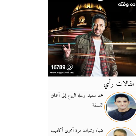
مقالات رأي
آخر
الأخبار
محمد سعيد: رحلة الروح إلى أعماق
الفلسفة
يونيفيل تؤكد دعمها ل
14:24
نائب لبناني: على إير
19:50
ضياء رشوان: مرة أخرى أكاذيب
تزايد نفوذ تنظيم فرس
16:32