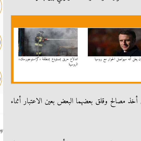
ن يعلن أنه سيواصل الحوار مع روسيا
اندلاع حريق بمستودع بمنطقة «كراسنوجورسك»
الروسية
لى أخذ مصالح وقلق بعضهما البعض بعين الاعتبار أثناء
by