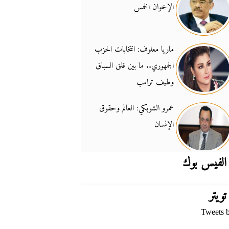
الإخوان الخمس
جدل السلاح والسيادة
14:46
ماريا معلوف: انتخابات الحزب
الجمهوري.. ما بين قلق السباق
وطيف ترامب
عمرو الشوبكي: العالم وحقوق
الإنسان
الفيس بوك
تويتر
Tweets 