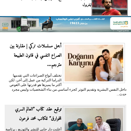
ليفربول
أجمل مسلسلات تركي | مقارنة بين
الصراع النفسي في قانون الطبيعة
مترجم...
تختلف أنواع الصراعات التي تقدمها
الدراما التركية من عمل إلى آخر، لكن
أكثر ما يميزها هو قدرتها على الغوص
داخل النفس البشرية وتقديم التوتر كجزء أساسي من بناء الشخصيات وليس مجرد
حدث...
توقيع عقد كتاب ”العالم السري
للخوارق” للكاتب محمد فرعون
أعلنت دار حابي للنشر والتوزيع ، برئاسة