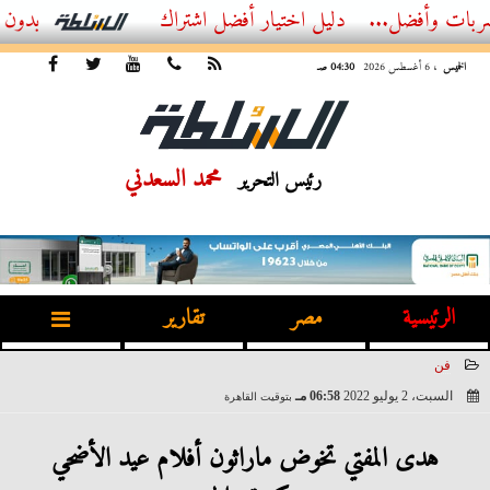
ضل...
أفضل اشتراك IPTV بدون تقطيع 2026 – دليل المشاهد العصري
الخميس
، 6 أغسطس 2026
04:30 صـ
محمد السعدني
رئيس التحرير
الرئيسية
مصر
تقارير
فن
السبت، 2 يوليو 2022
06:58 مـ
بتوقيت القاهرة
2022-07-02 18:58:43
هدى المفتي تخوض ماراثون أفلام عيد الأضحي