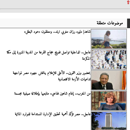
⇧
موضوعات متعلقة
شاهد| مايوه رزان مغربي ترند.. ومعلقون: «عود البطل»
عاجل.. الداخلية تواصل تفويج حجاج القرعة من المدينة المنورة إلى مكة
المكرمة
بحضور وزير التموين.. الأعلى للإعلام يناقش جهود مصر لمواجهة
تداعيات الأزمة الاقتصادية
من المغرب.. إلهام شاهين تفاجيء متابعيها بإطلالة صيفية مجسمة
عاجل.. مصر تؤكد أهمية تحقيق الإدارة المستدامة للموارد المائية