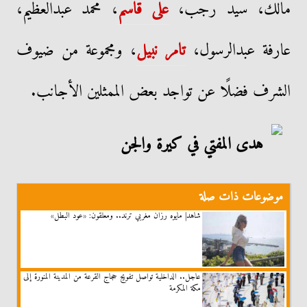
مالك، سيد رجب،
على قاسم
، محمد عبدالعظيم،
عارفة عبدالرسول،
تامر نبيل
، ومجموعة من ضيوف
الشرف فضلًا عن تواجد بعض الممثلين الأجانب.
موضوعات ذات صلة
شاهد| مايوه رزان مغربي ترند.. ومعلقون: «عود البطل»
عاجل.. الداخلية تواصل تفويج حجاج القرعة من المدينة المنورة إلى
مكة المكرمة