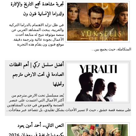
تجربة مشاهدة تجمع التاريخ والإثارة
والدراما الإنسانية فنون ون
في ظل تزايد الاهتمام بالدراما التركية
والعربية، يبحث المشاهد العربي عن
منصة موثوقة تتيح له متابعة أحدث
الأعمال بجودة عالية وترجمة دقيقة.
موقع فنون ون يقدّم هذه التجربة
المتكاملة، حيث يجمع بين...
أفضل مسلسل تركي | أهم اللحظات
الصادمة في تحت الارض مترجم
وتحليلها
يُعد مسلسل تحت الارض مترجم من
أكثر الأعمال التي اعتمدت على عنصر
الصدمة والغموض في جذب المشاهدين
على منصة قصة عشق ، حيث لا تسير الأحداث بشكل تقليدي، بل تتصاعد عبر مفاجآت...
النص التاني.. أحمد أمين يعود
بكوميديا تاريخية في رمضان 2026