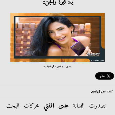
بـ«كيرة والجن»
هدى المفتي - ارشيفية
كتب
عمر إبراهيم
تصدرت الفنانة
هدى المفتي
محركات البحث