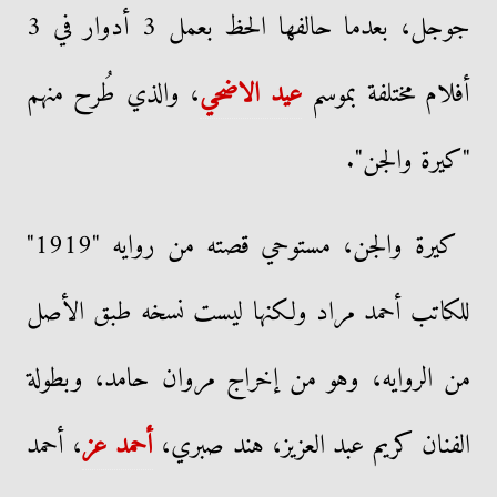
جوجل، بعدما حالفها الحظ بعمل 3 أدوار في 3
أفلام مختلفة بموسم
عيد الاضحي
، والذي طُرح منهم
"كيرة والجن".
كيرة والجن، مستوحي قصته من روايه "1919"
للكاتب أحمد مراد ولكنها ليست نسخه طبق الأصل
من الروايه، وهو من إخراج مروان حامد، وبطولة
الفنان كريم عبد العزيز، هند صبري،
أحمد عز
، أحمد