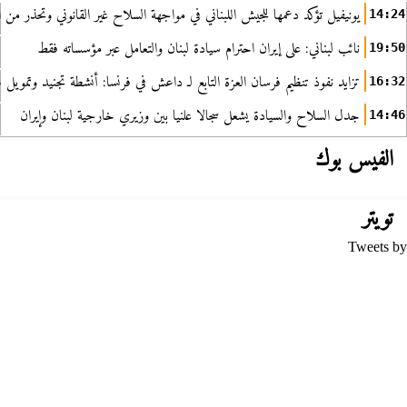
يونيفيل تؤكد دعمها للجيش اللبناني في مواجهة السلاح غير القانوني وتحذر من ا
14:24
نائب لبناني: على إيران احترام سيادة لبنان والتعامل عبر مؤسساته فقط
19:50
تزايد نفوذ تنظيم فرسان العزة التابع لـ داعش في فرنسا: أنشطة تجنيد وتمويل
16:32
جدل السلاح والسيادة يشعل سجالا علنيا بين وزيري خارجية لبنان وإيران
14:46
الفيس بوك
تويتر
Tweets by