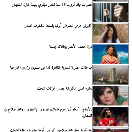
مخدرات تيك أوى.. 15 سنة لعامل دليفري بتهمة تجارة الحشيش
كارولين عزمي تستعرض أنوثتها بفستان مكشوف الصدر
درة تخطف الأنظار بإطلالة مجسمة
مباحثات مصرية نمساوية بالقاهرة غدا على مستوى وزيرى الخارجية
«تاتو» شمس الكويتية يتصدر محركات البحث
بالأرقام.. أسعار أبرز نجوم فانتازى الدوري الإنجليزي.. ومحمد صلاح في
الصدارة
بعد تجديد عقد محمد صلاح.. كواليس أزمة جديدة داخلية أشعلت