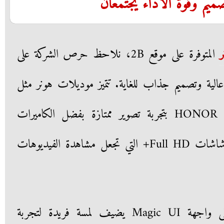
ميم وقوة الأداء يجتمعان
المتوفرة على موقع 2B، نلاحظ حرص الشركة على
ية وتصميم جذاب للغاية. تتميز موديلات هونر مثل
HONOR X Series وHONOR Magic بتجربة تصوير ممتازة بفضل الكاميرات
متعددة العدسات، بالإضافة إلى شاشات Full HD+ التي تجعل مشاهدة الفيديوهات
كما أن نظام التشغيل القائم على واجهة Magic UI يضيف لمسة فريدة لتجربة