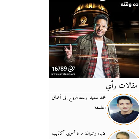
مقالات رأي
آخر
الأخبار
محمد سعيد: رحلة الروح إلى أعماق
الفلسفة
يونيفيل تؤكد دعمها ل
14:24
نائب لبناني: على إير
19:50
ضياء رشوان: مرة أخرى أكاذيب
تزايد نفوذ تنظيم فرس
16:32