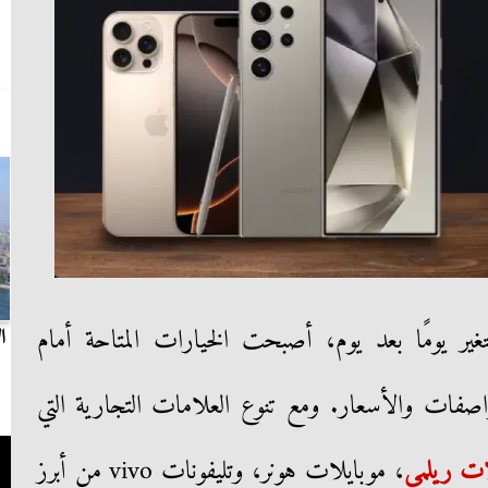
تغير يومًا بعد يوم، أصبحت الخيارات المتاحة أمام
بث مباشر.. مباراة الزمالك وسيراميكا كليوباترا في
ا
الدوري
صفات والأسعار. ومع تنوع العلامات التجارية التي
ات ريلمي
، موبايلات هونر، وتليفونات vivo من أبرز