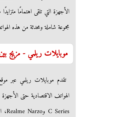
مجموعة شاملة ومحدثة من هذه الهوات
موبايلات ريلمي - مزيج بين 
ries