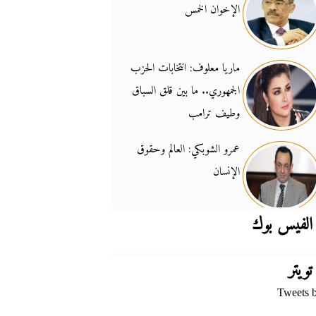
الإخوان الخمس
جدل السلاح والسيادة
14:46
ماريا معلوف: انتخابات الحزب
الجمهوري.. ما بين قلق السباق
وطيف ترامب
عمرو الشوبكي: العالم وحقوق
الإنسان
الفيس بوك
تويتر
Tweets 