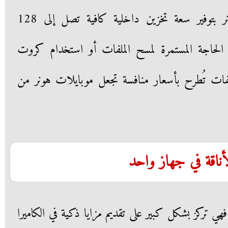
المستخدم، فضلًا عن اهتمام هونر بتوفير سعة تخزين داخلية كافية تصل إلى 128
 الحاجة المستمرة لمسح الملفات أو استخدام كروت
ات تُطرح بأسعار منافسة تجعل موبايلات هونر من
 بالنسبة لمحبي تليفونات vivo، فهي تركز بشكل كبير على تقديم مزايا ذكية في الكاميرا