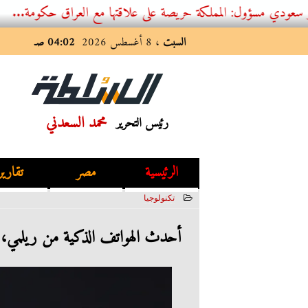
ل: المملكة حريصة على علاقتها مع العراق حكومة...
السبت
، 8 أغسطس 2026
04:02 صـ
محمد السعدني
رئيس التحرير
الرئيسية
مصر
تقارير
تكنولوجيا
2025-04-29 00:01:32
أحدث الهواتف الذكية من ريلمي، هونر وفيفو على 2B - خيار