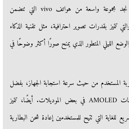
والأداء. من خلال موقع 2B، نجد مجموعة واسعة من هواتف vivo التي تتضمن
ات مثل V وY Series، والتي تتميز بقدرات تصوير احترافية، مثل تقنية الذكاء
الوضع الليلي المتطور الذي يمنح صورًا أكثر وضوحًا في
ًا واضحًا بتجربة المستخدم من حيث سرعة استجابة الجهاز، بفضل
ا، تتميز
ع للغاية التي تتيح للمستخدمين إعادة شحن البطارية