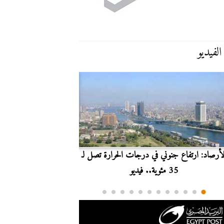
الفيديو
لأرصاد: ارتفاع جنوني في درجات الحرارة تصل لـ
بث مباشر.. مشاهدة مبارا
35 مئوية.. فيديو
الدوري ا