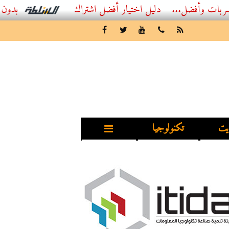
ضل...
أفضل اشتراك IPTV بدون تقطيع 2026 – دليل المشاهد العصري
يت
تكنولوجيا