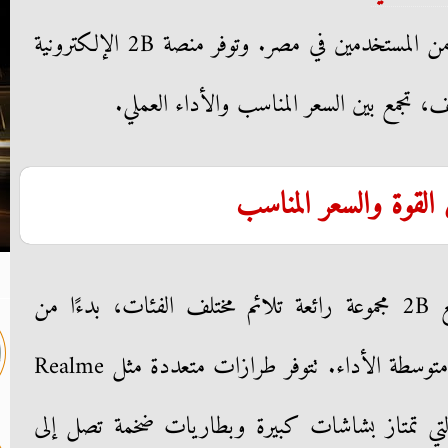
الأجهزة التي تلقى اهتمامًا متزايدًا من المستخدمين في مصر. وتوفر منصة 2B الإلكترونية
ف، تجمع بين السعر المناسب والأداء العملي.
القوة والسعر المناسب
تقدم موبايلات ريلمي عبر موقع 2B مجموعة رائعة تلائم مختلف الفئات، بدءًا من
الهواتف الاقتصادية حتى الأجهزة متوسطة الأداء. تتوفر طرازات متعددة مثل Realme
C Se وRealme Narzo، التي تمتاز بشاشات كبيرة وبطاريات ضخمة تصل إلى