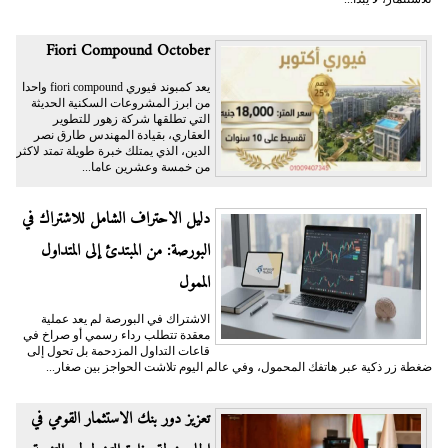
Fiori Compound October
يعد كمبوند فيوري fiori compound واحدا
من ابرز المشروعات السكنية الحديثة
التي تطلقها شركة زهور للتطوير
العقاري، بقيادة المهندس طارق نصر
الدين، الذي يمتلك خبرة طويلة تمتد لاكثر
من خمسة وعشرين عاما...
دليل الاحتراف الشامل للاشتراك في
البورصة: من المبتدئ إلى المتداول
الممول
الاشتراك في البورصة لم يعد عملية
معقدة تتطلب رداء رسمي أو صراخ في
قاعات التداول المزدحمة بل تحول إلى
ضغطة زر ذكية عبر هاتفك المحمول، وفي عالم اليوم تلاشت الحواجز بين صغار...
تعزيز دور بنك الاستثمار القومي في