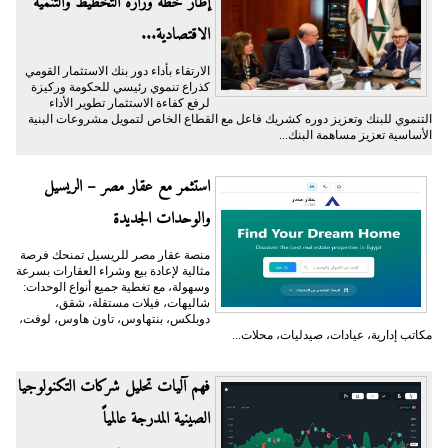
إطار خطة وزارة التخطيط والتنمية
الاقتصادية...
الارتقاء بأداء دور بنك الاستثمار القومي
كذراع تنموي رئيسي للحكومة وركيزة
لرفع كفاءة الاستثمار تطوير الأداء
التنموي للبنك وتعزيز دوره كشريك فاعل مع القطاع الخاص لتمويل مشروعات البنية
الأساسية تعزيز مساهمة البنك...
استثمر مع عقار مصر – الريسيل
والوحدات الجديدة
منصة عقار مصر للريسيل تمنحك فرصة
مثالية لإعادة بيع وشراء العقارات بسرعة
وسهولة، مع تغطية جميع أنواع الوحدات:
شاليهات، فيلات مستقلة، شقق،
دوبلكس، بنتهاوس، تاون هاوس، لوفت،
مكاتب إدارية، عيادات، صيدليات، محلات...
فهم آليات تحليل شركات التكنولوجيا
الصينية المدرجة عالمياً