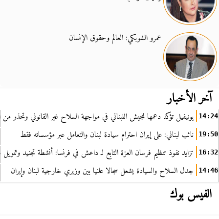
عمرو الشوبكي: العالم وحقوق الإنسان
آخر الأخبار
يونيفيل تؤكد دعمها للجيش اللبناني في مواجهة السلاح غير القانوني وتحذر من ا
14:24
نائب لبناني: على إيران احترام سيادة لبنان والتعامل عبر مؤسساته فقط
19:50
تزايد نفوذ تنظيم فرسان العزة التابع لـ داعش في فرنسا: أنشطة تجنيد وتمويل
16:32
جدل السلاح والسيادة يشعل سجالا علنيا بين وزيري خارجية لبنان وإيران
14:46
الفيس بوك