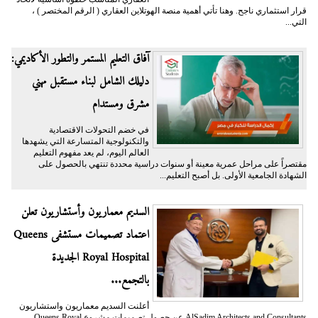
قرار استثماري ناجح. وهنا تأتي أهمية منصة الهوتلاين العقاري ( الرقم المختصر ) ،
التي...
آفاق التعليم المستمر والتطور الأكاديمي:
دليلك الشامل لبناء مستقبل مهني
مشرق ومستدام
في خضم التحولات الاقتصادية
والتكنولوجية المتسارعة التي يشهدها
العالم اليوم، لم يعد مفهوم التعليم
مقتصراً على مراحل عمرية معينة أو سنوات دراسية محددة تنتهي بالحصول على
الشهادة الجامعية الأولى. بل أصبح التعليم...
السديم معماريون وأستشاريون تعلن
اعتماد تصميمات مستشفى Queens
Royal Hospital الجديدة
بالتجمع...
أعلنت السديم معماريون واستشاريون
AlSadim Architects and Consultants عن حصول تصميمات مشروع Queens Royal