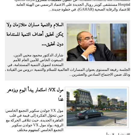
Hospital مستشفى كوينز رويال الجديدة على الاعتماد الرسمي من الهيئة العامة
للاعتماد والرقابة الصحية (GAHAR)، في خطوة جديدة...
السلام والتنمية مساران متلازمان ولا
يمكن تحقيق أهداف التنمية المستدامة
دون تحقيق...
شارك الدكتور محمود محيي الدين،
المبعوث الخاص للأمين العام للأمم
المتحدة لتمويل التنمية المستدامة، في
الجلسة رفيعة المستوى بعنوان المسارات العالمية للسلام والتنمية: دروس من القيادة ،
وذلك ضمن الاجتماع السادس والعشرين...
مول VX: استثمار يبدأ اليوم ويزدهر
غدًا
مول VX جولدن سكوير التجمع الخامس:
حين تتحوّل الفكرة إلى قيمة في قلب
القاهرة الجديدة، حيث تتلاقى الحركة مع
الرؤية، يولد مول VX جولدن سكوير
التجمع الخامس كمفهوم مختلف
للاستثمار، لا يبدأ...