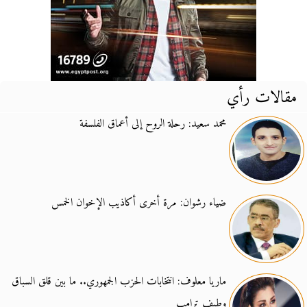
مقالات رأي
محمد سعيد: رحلة الروح إلى أعماق الفلسفة
ضياء رشوان: مرة أخرى أكاذيب الإخوان الخمس
ماريا معلوف: انتخابات الحزب الجمهوري.. ما بين قلق السباق
وطيف ترامب