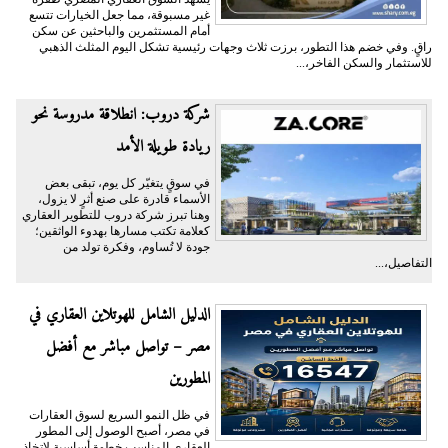
غير مسبوقة، مما جعل الخيارات تتسع
أمام المستثمرين والباحثين عن سكن
راقٍ. وفي خضم هذا التطور، برزت ثلاث وجهات رئيسية تشكل اليوم المثلث الذهبي
للاستثمار والسكن الفاخر،...
شركة دروب: انطلاقة مدروسة نحو
ريادة طويلة الأمد
في سوقٍ يتغيّر كل يوم، تبقى بعض
الأسماء قادرة على صنع أثرٍ لا يزول،
وهنا تبرز شركة دروب للتطوير العقاري
كعلامة تكتب مسارها بهدوء الواثقين؛
جودة لا تُساوم، وفكرة تولد من
التفاصيل،...
الدليل الشامل للهوتلاين العقاري في
مصر – تواصل مباشر مع أفضل
المطورين
في ظل النمو السريع لسوق العقارات
في مصر، أصبح الوصول إلى المطور
العقاري المناسب خطوة أساسية لاتخاذ