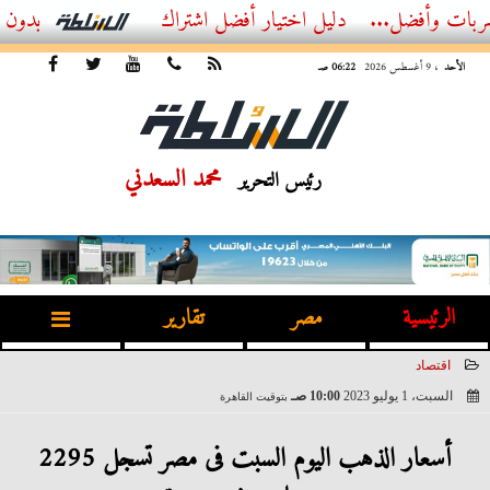
ل...
أفضل اشتراك IPTV بدون تقطيع 2026 – دليل المشاهد العصري
الأحد
، 9 أغسطس 2026
06:22 صـ
محمد السعدني
رئيس التحرير
الرئيسية
مصر
تقارير
اقتصاد
السبت، 1 يوليو 2023
10:00 صـ
بتوقيت القاهرة
2023-07-01 10:00:09
أسعار الذهب اليوم السبت فى مصر تسجل 2295