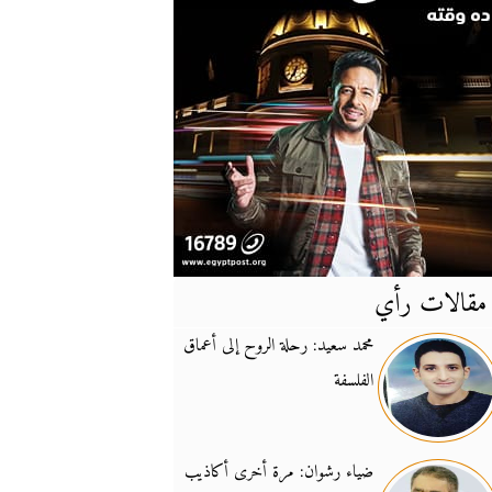
مقالات رأي
آخر
الأخبار
محمد سعيد: رحلة الروح إلى أعماق
الفلسفة
يونيفيل تؤكد دعمها ل
14:24
نائب لبناني: على إير
19:50
ضياء رشوان: مرة أخرى أكاذيب
تزايد نفوذ تنظيم فرس
16:32