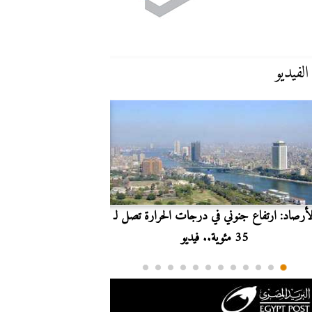
الفيديو
لأرصاد: ارتفاع جنوني في درجات الحرارة تصل لـ
بث مباشر.. مشاهدة مبارا
35 مئوية.. فيديو
الدوري ا