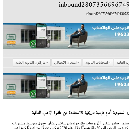
inbound280735669674913073
ية العامة
امتحانات الثانوية
امتحان الايطالي
ماراثون الثانوية العامة
 السعودية أمام فرصة تاريخية للاستفادة من طفرة الذهب العالمية
 الاستثمار سامر شقير، أنَّ توقعات بنك جولدمان ساكس بشأن وصول متوسط مشتريات
البنوك المركزية من الذهب إلى 60 طنًا شهريًّا خلال عام 2026 تعكس تحولًا استراتيجيًّا كبيرًا في