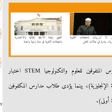
ر: لا تسريبات بامتحانات الثانوية
التعليم: إجابة الأسئلة المقالية والاختيارية
رية.. وندرة في حالات الغش
بامتحانات الثانوية فى مدة زمنية واحدة
كما يؤدي اليوم، طلاب مدارس المتفوقين للعلوم والتكنولوجيا STEM اختبار
غة الإنجليزية)، بينما يؤدى طلاب مدارس المكفوفين
 أولى).
by