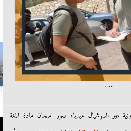
طلاب
بث مباشر.. مباراة الزمالك وسيراميكا كليوباترا في
ا
الدوري
 عبر السوشيال ميديا، صور امتحان مادة اللغة