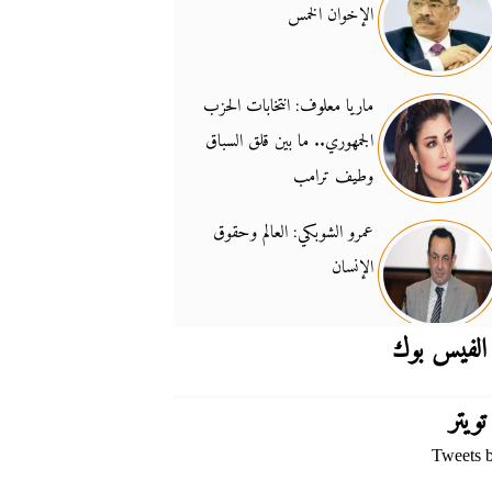
الإخوان الخمس
جدل السلاح والسيادة
14:46
ماريا معلوف: انتخابات الحزب
الجمهوري.. ما بين قلق السباق
وطيف ترامب
عمرو الشوبكي: العالم وحقوق
الإنسان
الفيس بوك
تويتر
Tweets 