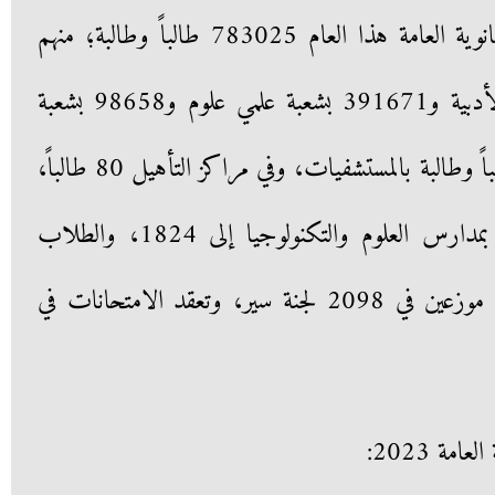
جدير بالذكر يبلغ عدد طلاب الثانوية العامة هذا العام 783025 طالباً وطالبة؛ منهم
276211 طالبًا وطالبة بالشعبة الأدبية و391671 بشعبة علمي علوم و98658 بشعبة
علمي رياضة، بالإضافة إلى 34 طالباً وطالبة بالمستشفيات، وفي مراكز التأهيل 80 طالباً،
بينما وصل إجمالي عدد الطلاب بمدارس العلوم والتكنولوجيا إلى 1824، والطلاب
المكفوفين إلى 255 طالباً وطالبة، موزعين في 2098 لجنة سير، وتعقد الامتحانات في
مة 2023: