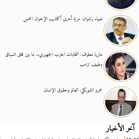
ضياء رشوان: مرة أخرى أكاذيب الإخوان الخمس
ماريا معلوف: انتخابات الحزب الجمهوري.. ما بين قلق السباق
وطيف ترامب
عمرو الشوبكي: العالم وحقوق الإنسان
آخر الأخبار