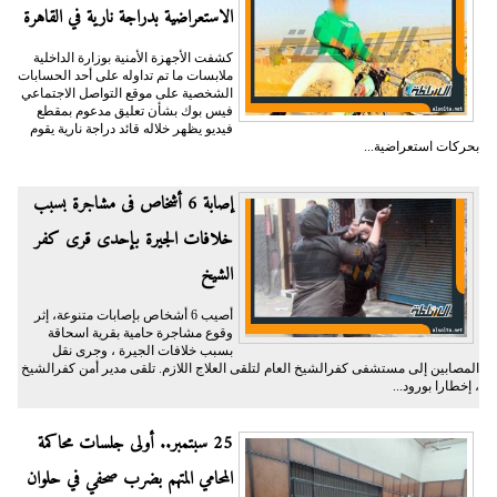
الاستعراضية بدراجة نارية في القاهرة
كشفت الأجهزة الأمنية بوزارة الداخلية
ملابسات ما تم تداوله على أحد الحسابات
الشخصية على موقع التواصل الاجتماعي
فيس بوك بشأن تعليق مدعوم بمقطع
فيديو يظهر خلاله قائد دراجة نارية يقوم
بحركات استعراضية...
إصابة 6 أشخاص فى مشاجرة بسبب
خلافات الجيرة بإحدى قرى كفر
الشيخ
أصيب 6 أشخاص بإصابات متنوعة، إثر
وقوع مشاجرة حامية بقرية اسحاقة
بسبب خلافات الجيرة ، وجرى نقل
المصابين إلى مستشفى كفرالشيخ العام لتلقى العلاج اللازم. تلقى مدير أمن كفرالشيخ
، إخطارا بورود...
25 سبتمبر.. أولى جلسات محاكمة
المحامي المتهم بضرب صحفي في حلوان