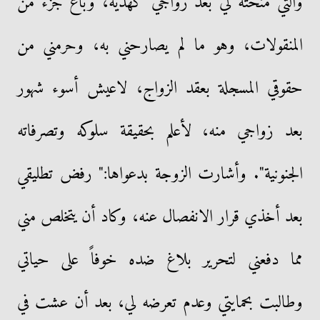
والتي منحته لي بعد زواجي كهدية، وباع جزء من
المنقولات، وهو ما لم يصارحني به، وحرمني من
حقوقي المسجلة بعقد الزواج، لاعيش أسوء شهور
بعد زواجي منه، لأعلم بحقيقة سلوكه وتصرفاته
الجنونية". وأشارت الزوجة بدعواها:" رفض تطليقي
بعد أخذي قرار الانفصال عنه، وكاد أن يتخلص مني
مما دفعني لتحرير بلاغ ضده خوفاً على حياتي
وطالبت بحمايتي وعدم تعرضه لي، بعد أن عشت في