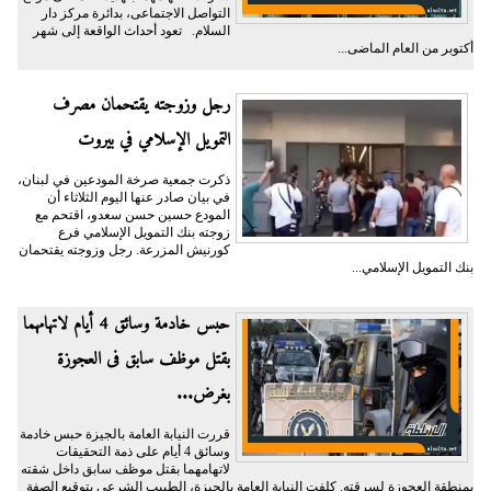
التواصل الاجتماعى، بدائرة مركز دار
السلام. تعود أحداث الواقعة إلى شهر
أكتوبر من العام الماضى...
رجل وزوجته يقتحمان مصرف
التمويل الإسلامي في بيروت
ذكرت جمعية صرخة المودعين في لبنان،
في بيان صادر عنها اليوم الثلاثاء أن
المودع حسين حسن سعدو، اقتحم مع
زوجته بنك التمويل الإسلامي فرع
كورنيش المزرعة. رجل وزوجته يقتحمان
بنك التمويل الإسلامي...
حبس خادمة وسائق 4 أيام لاتهامهما
بقتل موظف سابق فى العجوزة
بغرض...
قررت النيابة العامة بالجيزة حبس خادمة
وسائق 4 أيام على ذمة التحقيقات
لاتهامهما بقتل موظف سابق داخل شقته
بمنطقة العجوزة لسرقته. كلفت النيابة العامة بالجيزة، الطبيب الشرعى بتوقيع الصفة