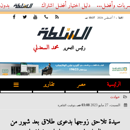
فضل...
أفضل اشتراك IPTV بدون تقطيع 2026 – دليل المشاهد العصري
الجمعة
، 7 أغسطس 2026
10:37 صـ
محمد السعدني
رئيس التحرير
الرئيسية
مصر
تقارير
حوادث
السبت، 27 مايو 2023
03:08 صـ
بتوقيت القاهرة
2023-05-27 03:08:01
سيدة تلاحق زوجها بدعوى طلاق بعد شهور من