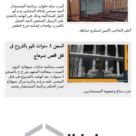
أمرت نيابة حلوان، برئاسة المستشار
أحمد صبحي بإحالة المحامي م.م أبو
الليل للمحاكمة وذلك في اتهامه بالتعدى
على الزميل الصحفي أحمد الجمل
بالضرب وإحداث إصابته جرح قطعي
أعلى الحاجب الأيمن استلزم خياطة...
السجن 3 سنوات لمتهم بالشروع فى
قتل شخص بسوهاج
قضت محكمة جنايات سوهاج، اليوم
السبت، بمعاقبة المتهم ش.ح.ح بالسجن
3 سنوات، بعد اتهامه بالشروع فى قتل
المجنى عليه م.ع.م بدائرة مركز سوهاج.
صدر الحكم برئاسة المستشار محمد
عزت مناع وعضوية المستشارين...