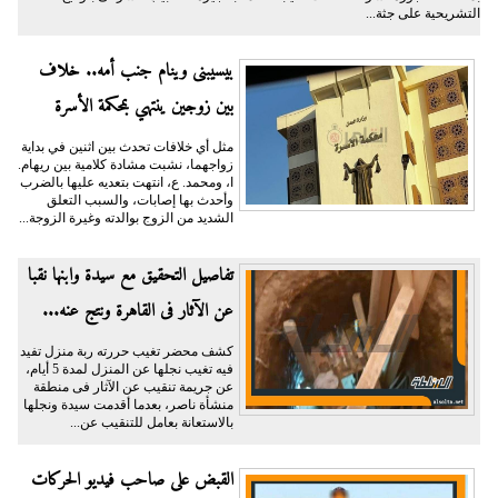
التشريحية على جثة...
بيسيبنى وينام جنب أمه.. خلاف
بين زوجين ينتهي بمحكمة الأسرة
مثل أي خلافات تحدث بين اثنين في بداية
زواجهما، نشبت مشادة كلامية بين ريهام.
ا، ومحمد. ع، انتهت بتعديه عليها بالضرب
وأحدث بها إصابات، والسبب التعلق
الشديد من الزوج بوالدته وغيرة الزوجة...
تفاصيل التحقيق مع سيدة وابنها نقبا
عن الآثار فى القاهرة ونتج عنه...
كشف محضر تغيب حررته ربة منزل تفيد
فيه تغيب نجلها عن المنزل لمدة 5 أيام،
عن جريمة تنقيب عن الآثار فى منطقة
منشأة ناصر، بعدما أقدمت سيدة ونجلها
بالاستعانة بعامل للتنقيب عن...
القبض على صاحب فيديو الحركات