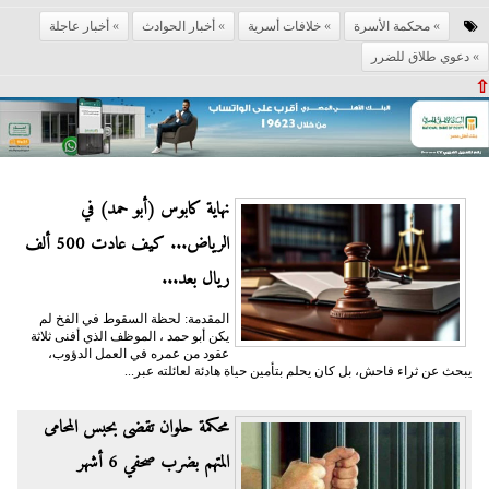
محكمة الأسرة
خلافات أسرية
أخبار الحوادث
أخبار عاجلة
دعوي طلاق للضرر
⇧
نهاية كابوس (أبو حمد) في
الرياض... كيف عادت 500 ألف
ريال بعد...
المقدمة: لحظة السقوط في الفخ لم
يكن أبو حمد ، الموظف الذي أفنى ثلاثة
عقود من عمره في العمل الدؤوب،
يبحث عن ثراء فاحش، بل كان يحلم بتأمين حياة هادئة لعائلته عبر...
محكمة حلوان تقضى بحبس المحامى
المتهم بضرب صحفي 6 أشهر