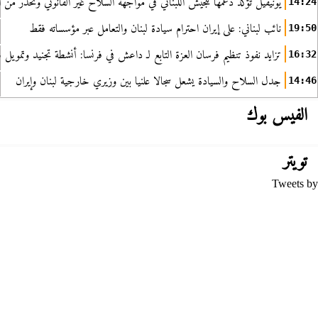
يونيفيل تؤكد دعمها للجيش اللبناني في مواجهة السلاح غير القانوني وتحذر من ا
14:24
نائب لبناني: على إيران احترام سيادة لبنان والتعامل عبر مؤسساته فقط
19:50
تزايد نفوذ تنظيم فرسان العزة التابع لـ داعش في فرنسا: أنشطة تجنيد وتمويل
16:32
جدل السلاح والسيادة يشعل سجالا علنيا بين وزيري خارجية لبنان وإيران
14:46
الفيس بوك
تويتر
Tweets by