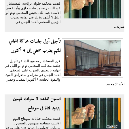
قضت محكمة حلوان برئاسة المستشار
عبد الناصر محمد طه حجازى وأمانة سر
الأستاذ عبد الله، بحبس المحامي م.م أبو
الليل ٦ أشهر وذلك في اتهامه بضرب
الزميل الصحفي أحمد الجمل في
منزله...
تأجيل أولى جلسات محاكمة المحامي
المتهم بضرب صحفي إلى ٩ أكتوبر
قرر المستشار محمود الشاعر تأجيل
جلسة محاكمة المحامي م م أبو الليل في
اتهامه بالتعدي بالضرب على الصحفي
أحمد الجمل في منزله واستعراض القوة
والنفوذ، لجلسة ٩ أكتوبر المقبل. وحضر
الأستاذ محمد...
السجن المشدد 3 سنوات لمتهمين
بتهديد فتاة فى سوهاج
قضت محكمة جنايات سوهاج اليوم
الاثنين، بمعاقبة متهمين بالسجن 3
سنوات، لاتهامهما بتهديد فتاة على موقع