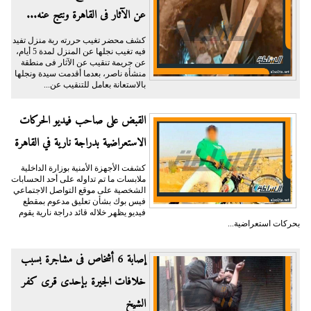
عن الآثار فى القاهرة ونتج عنه...
كشف محضر تغيب حررته ربة منزل تفيد
فيه تغيب نجلها عن المنزل لمدة 5 أيام،
عن جريمة تنقيب عن الآثار فى منطقة
منشأة ناصر، بعدما أقدمت سيدة ونجلها
بالاستعانة بعامل للتنقيب عن...
القبض على صاحب فيديو الحركات
الاستعراضية بدراجة نارية في القاهرة
كشفت الأجهزة الأمنية بوزارة الداخلية
ملابسات ما تم تداوله على أحد الحسابات
الشخصية على موقع التواصل الاجتماعي
فيس بوك بشأن تعليق مدعوم بمقطع
فيديو يظهر خلاله قائد دراجة نارية يقوم
بحركات استعراضية...
إصابة 6 أشخاص فى مشاجرة بسبب
خلافات الجيرة بإحدى قرى كفر
الشيخ