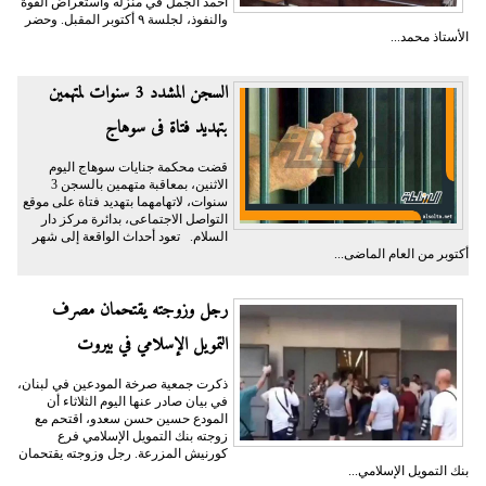
أحمد الجمل في منزله واستعراض القوة
والنفوذ، لجلسة ٩ أكتوبر المقبل. وحضر
الأستاذ محمد...
السجن المشدد 3 سنوات لمتهمين
بتهديد فتاة فى سوهاج
قضت محكمة جنايات سوهاج اليوم
الاثنين، بمعاقبة متهمين بالسجن 3
سنوات، لاتهامهما بتهديد فتاة على موقع
التواصل الاجتماعى، بدائرة مركز دار
السلام. تعود أحداث الواقعة إلى شهر
أكتوبر من العام الماضى...
رجل وزوجته يقتحمان مصرف
التمويل الإسلامي في بيروت
ذكرت جمعية صرخة المودعين في لبنان،
في بيان صادر عنها اليوم الثلاثاء أن
المودع حسين حسن سعدو، اقتحم مع
زوجته بنك التمويل الإسلامي فرع
كورنيش المزرعة. رجل وزوجته يقتحمان
بنك التمويل الإسلامي...