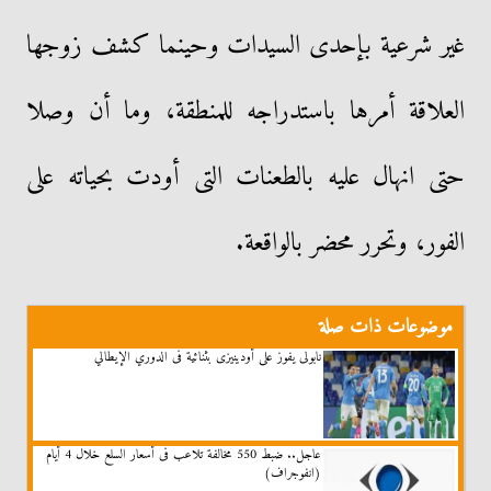
غير شرعية بإحدى السيدات وحينما كشف زوجها
العلاقة أمرها باستدراجه للمنطقة، وما أن وصلا
حتى انهال عليه بالطعنات التى أودت بحياته على
الفور، وتحرر محضر بالواقعة.
موضوعات ذات صلة
نابولى يفوز على أودينيزى بثنائية فى الدوري الإيطالي
عاجل.. ضبط 550 مخالفة تلاعب فى أسعار السلع خلال 4 أيام
(انفوجراف)