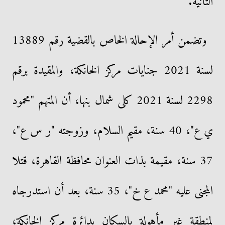
الثانية.
وتضمن أمر الإحالة الخاص بالقضية رقم 13889
لسنة 2021 جنايات مركز الخانكة، والمقيدة برقم
2298 لسنة 2021 كلى شمال بنها، أن المتهم "محمود
ي ع"، 40 سنة، مقيم السلام، وزوجته "ر س ع"،
37 سنة، مقيمة بذات العنوان محافظة القاهرة، قتلا
المجنى عليه "محمد ع خ"، 35 سنة، بعد أن استدرجاه
لمنطقة غير مأهولة بالسكان بدائرة مركز الخانكة،