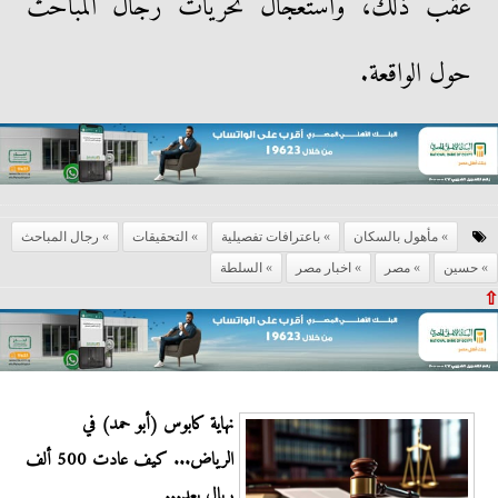
عقب ذلك، واستعجال تحريات رجال المباحث
حول الواقعة.
مأهول بالسكان
باعترافات تفصيلية
التحقيقات
رجال المباحث
حسين
مصر
اخبار مصر
السلطة
⇧
نهاية كابوس (أبو حمد) في
الرياض... كيف عادت 500 ألف
ريال بعد...