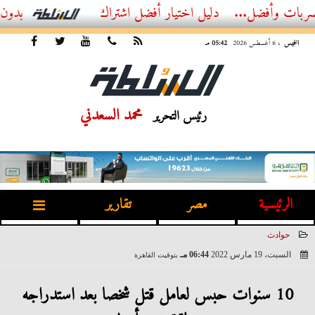
ل...
أفضل اشتراك IPTV بدون تقطيع 2026 – دليل المشاهد العصري
الخميس
، 6 أغسطس 2026
05:42 مـ
محمد السعدني
رئيس التحرير
الرئيسية
مصر
تقارير
حوادث
السبت، 19 مارس 2022
06:44 مـ
بتوقيت القاهرة
2022-03-19 18:44:24
10 سنوات حبس لعامل قتل شخصا بعد استدراجه