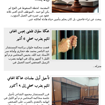
المقدمة: لحظة السقوط في الفخ لم
يكن أبو حمد ، الموظف الذي أفنى ثلاثة
عقود من عمره في العمل الدؤوب،
يبحث عن ثراء فاحش، بل كان يحلم بتأمين حياة هادئة لعائلته عبر...
محكمة حلوان تقضى بحبس المحامى
المتهم بضرب صحفي 6 أشهر
قضت محكمة حلوان برئاسة المستشار
عبد الناصر محمد طه حجازى وأمانة سر
الأستاذ عبد الله، بحبس المحامي م.م أبو
الليل ٦ أشهر وذلك في اتهامه بضرب
الزميل الصحفي أحمد الجمل في
منزله...
تأجيل أولى جلسات محاكمة المحامي
المتهم بضرب صحفي إلى ٩ أكتوبر
قرر المستشار محمود الشاعر تأجيل
جلسة محاكمة المحامي م م أبو الليل في
اتهامه بالتعدي بالضرب على الصحفي