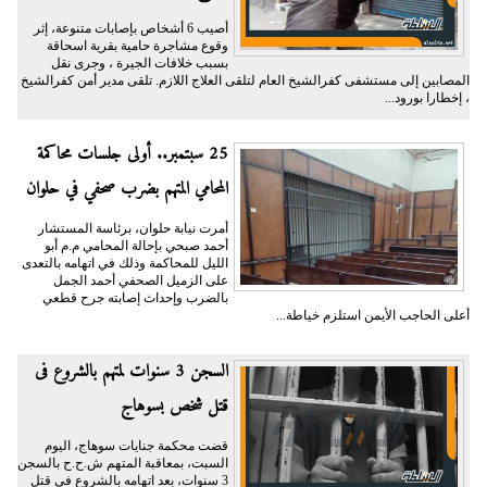
أصيب 6 أشخاص بإصابات متنوعة، إثر
وقوع مشاجرة حامية بقرية اسحاقة
بسبب خلافات الجيرة ، وجرى نقل
المصابين إلى مستشفى كفرالشيخ العام لتلقى العلاج اللازم. تلقى مدير أمن كفرالشيخ
، إخطارا بورود...
25 سبتمبر.. أولى جلسات محاكمة
المحامي المتهم بضرب صحفي في حلوان
أمرت نيابة حلوان، برئاسة المستشار
أحمد صبحي بإحالة المحامي م.م أبو
الليل للمحاكمة وذلك في اتهامه بالتعدى
على الزميل الصحفي أحمد الجمل
بالضرب وإحداث إصابته جرح قطعي
أعلى الحاجب الأيمن استلزم خياطة...
السجن 3 سنوات لمتهم بالشروع فى
قتل شخص بسوهاج
قضت محكمة جنايات سوهاج، اليوم
السبت، بمعاقبة المتهم ش.ح.ح بالسجن
3 سنوات، بعد اتهامه بالشروع فى قتل