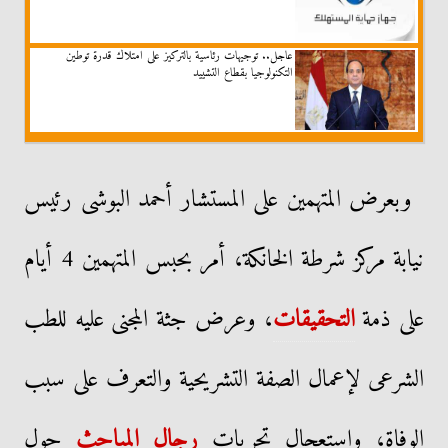
عاجل.. توجيهات رئاسية بالتركيز على امتلاك قدرة توطين
التكنولوجيا بقطاع التشييد
وبعرض المتهمين على المستشار أحمد البوشى رئيس
نيابة مركز شرطة الخانكة، أمر بحبس المتهمين 4 أيام
على ذمة
التحقيقات
، وعرض جثة المجنى عليه للطب
الشرعى لإعمال الصفة التشريحية والتعرف على سبب
الوفاة، واستعجال تحريات
رجال المباحث
حول