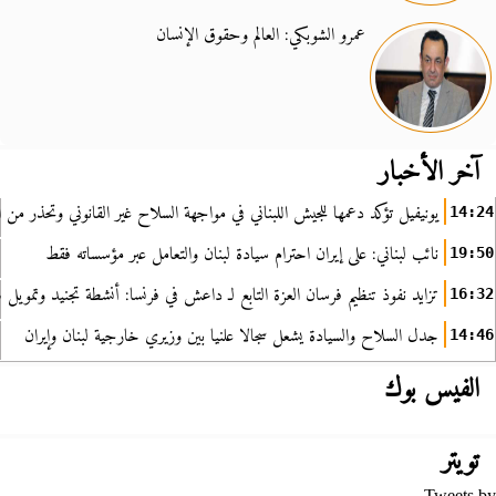
عمرو الشوبكي: العالم وحقوق الإنسان
آخر الأخبار
يونيفيل تؤكد دعمها للجيش اللبناني في مواجهة السلاح غير القانوني وتحذر من ا
14:24
نائب لبناني: على إيران احترام سيادة لبنان والتعامل عبر مؤسساته فقط
19:50
تزايد نفوذ تنظيم فرسان العزة التابع لـ داعش في فرنسا: أنشطة تجنيد وتمويل
16:32
جدل السلاح والسيادة يشعل سجالا علنيا بين وزيري خارجية لبنان وإيران
14:46
الفيس بوك
تويتر
Tweets by