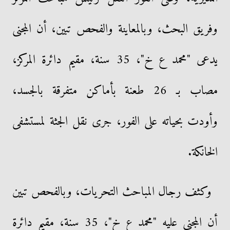
وفريق البحث، وبالمعاينة والفحص تبين، أن المجنى
يدعى "محمد ع خ"، 35 سنة، مقيم دائرة المركز،
مصاب بـ 26 طعنة بأماكن متفرقة بالجسد،
وأودت بحياته على الفور، جرى نقل الجثة لمستشفى
الخانكة.
وكثف رجال المباحث التحريات، وبالفحص تبين
أن المجنى عليه "محمد ع خ"، 35 سنة، مقيم دائرة