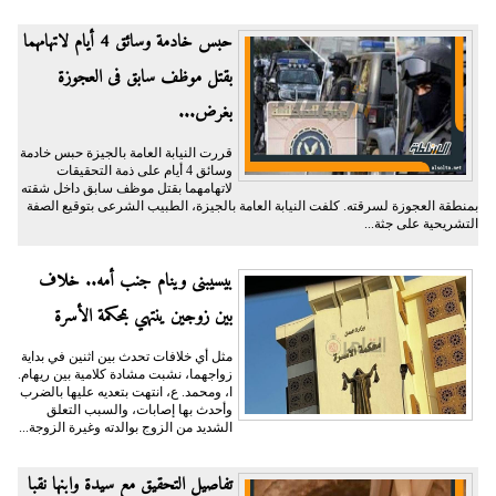
حبس خادمة وسائق 4 أيام لاتهامهما
بقتل موظف سابق فى العجوزة
بغرض...
قررت النيابة العامة بالجيزة حبس خادمة
وسائق 4 أيام على ذمة التحقيقات
لاتهامهما بقتل موظف سابق داخل شقته
بمنطقة العجوزة لسرقته. كلفت النيابة العامة بالجيزة، الطبيب الشرعى بتوقيع الصفة
التشريحية على جثة...
بيسيبنى وينام جنب أمه.. خلاف
بين زوجين ينتهي بمحكمة الأسرة
مثل أي خلافات تحدث بين اثنين في بداية
زواجهما، نشبت مشادة كلامية بين ريهام.
ا، ومحمد. ع، انتهت بتعديه عليها بالضرب
وأحدث بها إصابات، والسبب التعلق
الشديد من الزوج بوالدته وغيرة الزوجة...
تفاصيل التحقيق مع سيدة وابنها نقبا