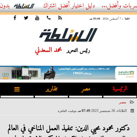
ل...
أفضل اشتراك IPTV بدون تقطيع 2026 – دليل المشاهد العصري
الجمعة
، 7 أغسطس 2026
01:44 صـ
محمد السعدني
رئيس التحرير
الرئيسية
مصر
تقارير
مصر
الثلاثاء، 26 سبتمبر 2023
07:49 مـ
بتوقيت القاهرة
2023-09-26 19:49:11
دكتور محمود محيي الدين: تنفيذ العمل المناخي في العالم