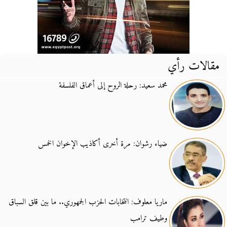
مقالات رأي
محمد سعيد: رحلة الروح إلى أعماق الفلسفة
ضياء رشوان: مرة أخرى أكاذيب الإخوان الخمس
ماريا معلوف: انتخابات الحزب الجمهوري.. ما بين قلق السباق
وطيف ترامب