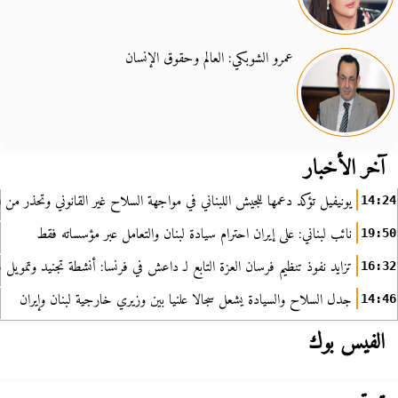
عمرو الشوبكي: العالم وحقوق الإنسان
آخر الأخبار
يونيفيل تؤكد دعمها للجيش اللبناني في مواجهة السلاح غير القانوني وتحذر من ا
14:24
نائب لبناني: على إيران احترام سيادة لبنان والتعامل عبر مؤسساته فقط
19:50
تزايد نفوذ تنظيم فرسان العزة التابع لـ داعش في فرنسا: أنشطة تجنيد وتمويل
16:32
جدل السلاح والسيادة يشعل سجالا علنيا بين وزيري خارجية لبنان وإيران
14:46
الفيس بوك