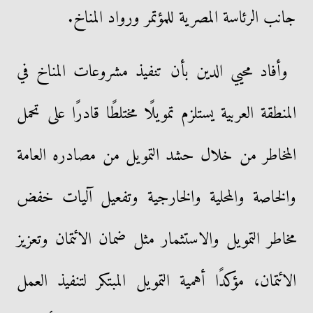
جانب الرئاسة المصرية للمؤتمر ورواد المناخ.
وأفاد محيي الدين بأن تنفيذ مشروعات المناخ في
المنطقة العربية يستلزم تمويلًا مختلطًا قادرًا على تحمل
المخاطر من خلال حشد التمويل من مصادره العامة
والخاصة والمحلية والخارجية وتفعيل آليات خفض
مخاطر التمويل والاستثمار مثل ضمان الائتمان وتعزيز
الائتمان، مؤكدًا أهمية التمويل المبتكر لتنفيذ العمل