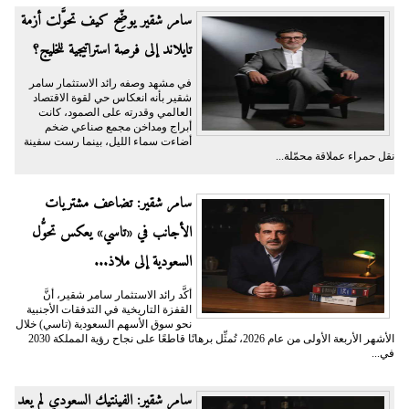
سامر شقير يوضِّح كيف تحوَّلت أزمة
تايلاند إلى فرصة استراتيجية للخليج؟
في مشهد وصفه رائد الاستثمار سامر
شقير بأنه انعكاس حي لقوة الاقتصاد
العالمي وقدرته على الصمود، كانت
أبراج ومداخن مجمع صناعي ضخم
أضاءت سماء الليل، بينما رست سفينة
نقل حمراء عملاقة محمّلة...
سامر شقير: تضاعف مشتريات
الأجانب في «تاسي» يعكس تحوُّل
السعودية إلى ملاذ...
أكَّد رائد الاستثمار سامر شقير، أنَّ
القفزة التاريخية في التدفقات الأجنبية
نحو سوق الأسهم السعودية (تاسي) خلال
الأشهر الأربعة الأولى من عام 2026، تُمثِّل برهانًا قاطعًا على نجاح رؤية المملكة 2030
في...
سامر شقير: الفينتيك السعودي لم يعد