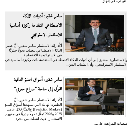
التوالي، في إنجاز...
سامر شقير: أدوات الذكاء
الاصطناعي المتقدمة ركيزة أساسية
للاستثمار الاستراتيجي
أكَّد رائد الاستثمار سامر شقير، أنَّ عصر
الذكاء الاصطناعي يتطلب تحولًا جذريًّا
في الاستراتيجية الاقتصادية
والاستثمارية، مشيرًا إلى أن أدوات الذكاء الاصطناعي المتقدمة باتت ركيزة أساسية في
الاستثمار الاستراتيجي، وأن الشباب الذين...
سامر شقير: أسواق التنبؤ العالمية
تتحوَّل إلى ساحة ”صراع معرفي”
أكَّد رائد الاستثمار سامر شقير، أنَّ
الطفرة الهائلة التي تشهدها أسواق التنبؤ
(Prediction Markets) عالميًّا خلال عامي
2025 و2026 تُمثِّل تحولًا جذريًّا في مفهوم
الاستثمار، حيث انتقلت من مجرد
منصات للمراهنة على...