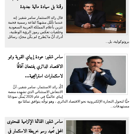
رقمنة بل سيادة مالية جديدة
قال رائد الاستثمار سامر شقير: إنه
عندما تأمَّل مشهدًا لقاعة رسمية فخمة
تتزين بأعلام المملكة العربية السعودية
وخلفيات تعكس رموز الرؤية الوطنية،
أدرك أنَّ ما يُطرح لم يكُن مجرَّد رسائل
بروتوكولية، بل...
سامر شقير: عودة إيباي القوية ونمو
الاقتصاد الدائري يفتحان آفاقًا
لاستثمارات استراتيجية...
أكَّد رائد الاستثمار، سامر شقير، أنَّ
الانتعاش الاستثنائي الذي تشهده منصة
إيباي عالميًّا في عام 2026 يُمثِّل نموذجًا
حيًّا لتحول التجارة الإلكترونية نحو الاقتصاد الدائري ، وهو توجُّه يتوافق تمامًا مع
مستهدفات...
سامر شقير: القائمة الإلزامية للمحتوى
المحلي تُعيد رسم خريطة الاستثمار في