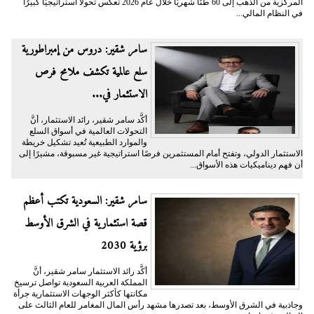
المركزية من الذهب إلى 60 طنًا شهريًّا خلال عام 2026 تعكس تحولًا استراتيجيًّا كبيرًا
في النظام المالي...
سامر شقير: دروس من إمبراطورية
سلع عالمية تكشف ملامح فرص
الاستثمار في...
أكَّد سامر شقير، رائد الاستثمار، أنَّ
التحولات العالمية في أسواق السلع
والموارد الطبيعية تُعيد تشكيل خريطة
الاستثمار الدولي، وتفتح أمام المستثمرين فرصًا استراتيجية غير مسبوقة، مشيرًا إلى
أن فهم ديناميكيات هذه الأسواق...
سامر شقير: السعودية تكتب أعظم
قصة استثمارية في الشرق الأوسط
برؤية 2030
أكَّد رائد الاستثمار سامر شقير، أنَّ
المملكة العربية السعودية تواصل ترسيخ
مكانتها كأكثر الوجهات الاستثمارية جرأة
وجاذبية في الشرق الأوسط، بعد تصدرها مشهد رأس المال المغامر للعام الثالث على