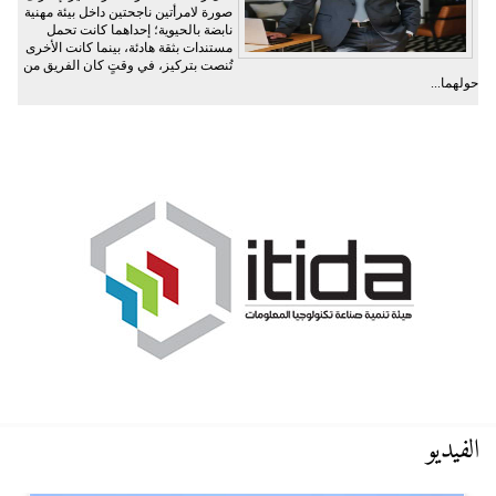
صورة لامرأتين ناجحتين داخل بيئة مهنية
نابضة بالحيوية؛ إحداهما كانت تحمل
مستندات بثقة هادئة، بينما كانت الأخرى
تُنصت بتركيز، في وقتٍ كان الفريق من
حولهما...
الفيديو