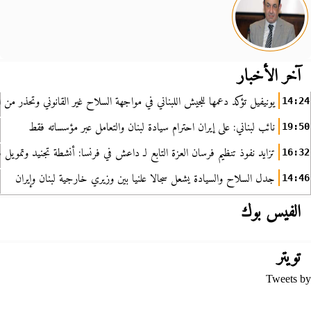
آخر الأخبار
يونيفيل تؤكد دعمها للجيش اللبناني في مواجهة السلاح غير القانوني وتحذر من ا
14:24
نائب لبناني: على إيران احترام سيادة لبنان والتعامل عبر مؤسساته فقط
19:50
تزايد نفوذ تنظيم فرسان العزة التابع لـ داعش في فرنسا: أنشطة تجنيد وتمويل
16:32
جدل السلاح والسيادة يشعل سجالا علنيا بين وزيري خارجية لبنان وإيران
14:46
الفيس بوك
تويتر
Tweets by