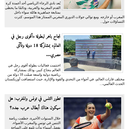
يُعد نادي الرجاء الرياضي أحد أعمدة كرة
القدم المغربية والعربية، ودائمًا ما يحظى
بمتابعة جماهيرية هائلة سواء داخل
المغرب أو خارجه. ومع توالي جولات الدوري المغربي الممتاز هذا الموسم، كثرت
التساؤلات حول...
نجاح باهر لبطولة «أقوى رجل في
العالم» بمشاركة 18 دولة وتألّق
مصري...
اختتمت فعاليات بطولة أقوى رجل في
العالم بنجاح كبير، وذلك بمشاركة
رياضية دولية واسعة ضمّت 18 دولة من
مختلف قارات العالم، في أجواء من التحدي والقوة والإثارة، حيث استضافت أوزبكستان
الحدث العالمي،...
تطور التنس في تونس والمغرب: هل
سيكون هناك أبطال عرب جدد؟
خلال السنوات الأخيرة، خطفت رياضة
التنس في تونس والمغرب الأضواء،
بفضل أسماء بدأت تلمع على الساحة