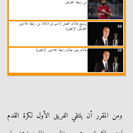
من رابطة المحترفين
إيرلينج هالاند أفضل لاعب فى 2023 من رابطة اللاعبين
المحترفين الإنجليزية
هالاند يفوز بجائزة رابطة اللاعبين الإنجليزية
ومن المقرر أن يلتقي الفريق الأول لكرة القدم