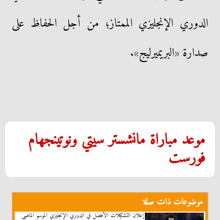
الدوري الإنجليزي الممتاز؛ من أجل الحفاظ على
صدارة «البريميرليج».
موعد مباراة مانشستر سيتي ونوتينجهام
فورست
موضوعات ذات صلة
إعلان التشكيلات الأفضل في الدوري الإنجليزي الموسم الماضي