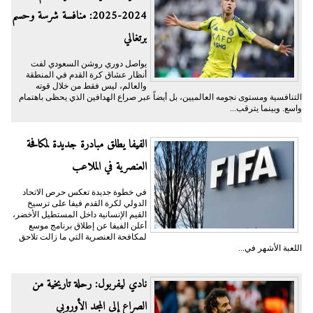
2024-2025: منافسة شرسة وحسم
برتغالي
يواصل دوري روشن السعودي لفت
أنظار عشاق كرة القدم في المنطقة
والعالم، ليس فقط من خلال قوته
التنافسية ومستوى نجومه العالميين، بل أيضاً عبر صراع الهدافين الذي يحظى باهتمام
واسع. وبينما يترقب...
الفيفا يطلق مبادرة جديدة لمكافحة
العنصرية في الملاعب
في خطوة جديدة تعكس حرص الاتحاد
الدولي لكرة القدم فيفا على ترسيخ
القيم الإنسانية داخل المستطيل الأخضر،
أعلن الفيفا عن إطلاق برنامج موسع
لمكافحة العنصرية التي ما زالت تلاحق
اللعبة الأشهر في...
نادي ليفربول: رحلة تاريخية من
الصراع إلى المجد الأوروبي