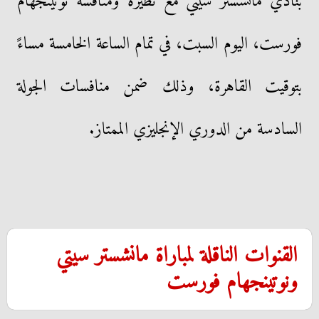
بنادي مانشستر سيتي مع نظيره ومنافسه نوتينجهام
فورست، اليوم السبت، في تمام الساعة الخامسة مساءً
بتوقيت القاهرة، وذلك ضمن منافسات الجولة
السادسة من الدوري الإنجليزي الممتاز.
القنوات الناقلة لمباراة مانشستر سيتي
ونوتينجهام فورست