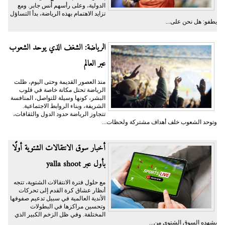
الدولية، وعلى رأسهم أُنس جابر. ومع
تزايد الاهتمام بهذه الرياضة، بدأ التساؤل
يطفو: هل نحن على...
الرياضة: الشغف الذي يوحد الشعوب
عبر العالم
منذ العصور القديمة وحتى اليوم، ظلت
الرياضة تحتل مكانة خاصة في قلوب
البشر، كونها وسيلة للتواصل، المنافسة
الشريفة، وبناء الروابط الاجتماعية.
تتجاوز الرياضة حدود الدول والثقافات،
وتوحد الشعوب خلف أهداف مشتركة ولحظات...
أخبار سوق الانتقالات الشتوية أولًا
بأول عبر yalla shoot
مع حلول فترة الانتقالات الشتوية، تتجه
أنظار عشاق كرة القدم إلى تحركات
الأندية العالمية في سبيل تدعيم صفوفها
وتحسين مراكزها في البطولات
المختلفة. وفي ظل الزخم الكبير الذي
يشهده السوق الشتوي من...