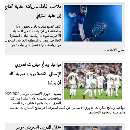
ملاعب البادل ,, رياضة حديثة تحتاج
إلى تنفيذ احترافي
كيف يُصنع ملعب بادل يحقق الأداء
والمتانة في آنٍ واحد؟ خلال السنوات
الأخيرة، شهدت رياضة البادل انتشارًا
لافتًا في مصر والمنطقة العربية، لتتحول
من رياضة حديثة نسبيًا إلى واحدة من
أسرع الألعاب...
مواعيد ونتائج مباريات الدوري
الإسباني القادمة وريال مدريد كاد
أن يسقط
يشهد الدوري الإسباني موسم 2025/2026
منافسات محتدمة وأداءً مثيرًا من كبار
الفرق، حيث يتابع عشاق كرة القدم
مواعيد ونتائج مباريات الدوري الإسباني عن كثب لمعرفة آخر نتائج المباريات القادمة
والماضية. وتشهد الأسابيع...
هدافي الدوري السعودي موسم