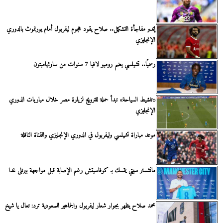
إندو مفاجأة التشكيل.. صلاح يقود هجوم ليفربول أمام يورنموث بالدوري
الإنجليزي
رسميًا.. تشيلسي يضم روميو لافيا 7 سنوات من ساوثهامبتون
«تنشيط السياحة» تبدأ حملة للترويج لزيارة مصر خلال مباريات الدوري
الإنجليزي
موعد مباراة تشيلسي وليفربول في الدوري الإنجليزي والقناة الناقلة
مانشستر سيتي يتمسك بـ كوفاسيتش رغم الإصابة قبل مواجهة بيرنلى غدا
محمد صلاح يظهر بجوار شعار ليفربول والجماهير السعودية ترد: تعال يا شيخ