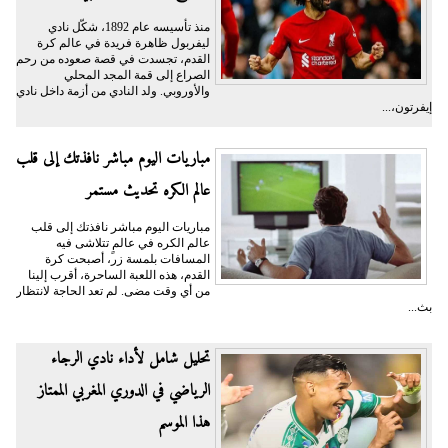
منذ تأسيسه عام 1892، شكّل نادي
ليفربول ظاهرة فريدة في عالم كرة
القدم، تجسدت في قصة صعوده من رحم
الصراع إلى قمة المجد المحلي
والأوروبي. ولد النادي من أزمة داخل نادي
إيفرتون،...
مباريات اليوم مباشر نافذتك إلى قلب
عالم الكره تحديث مستمر
مباريات اليوم مباشر نافذتك إلى قلب
عالم الكره في عالمٍ تتلاشى فيه
المسافات بلمسة زر، أصبحت كرة
القدم، هذه اللعبة الساحرة، أقرب إلينا
من أي وقت مضى. لم تعد الحاجة لانتظار
بث...
تحليل شامل لأداء نادي الرجاء
الرياضي في الدوري المغربي الممتاز
هذا الموسم