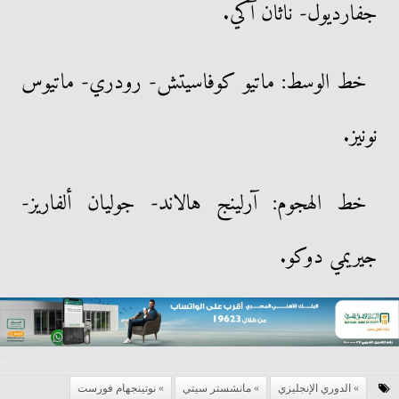
جفارديول- ناثان آكي.
خط الوسط: ماتيو كوفاسيتش- رودري- ماتيوس
نونيز.
خط الهجوم: آرلينج هالاند- جوليان ألفاريز-
جيريمي دوكو.
الدوري الإنجليزي
مانشستر سيتي
نوتينجهام فورست