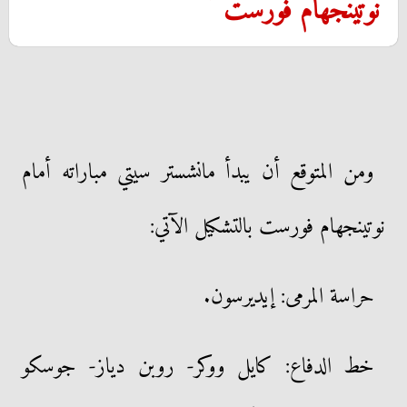
نوتينجهام فورست
ومن المتوقع أن يبدأ مانشستر سيتي مباراته أمام
نوتينجهام فورست بالتشكيل الآتي:
حراسة المرمى: إيديرسون.
خط الدفاع: كايل ووكر- روبن دياز- جوسكو