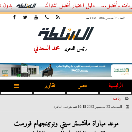
...
أفضل اشتراك IPTV بدون تقطيع 2026 – دليل المشاهد العصري
الجمعة
، 7 أغسطس 2026
01:54 صـ
محمد السعدني
رئيس التحرير
الرئيسية
مصر
تقارير
رياضة
السبت، 23 سبتمبر 2023
10:18 صـ
بتوقيت القاهرة
2023-09-23 10:18:07
موعد مباراة مانشستر سيتي ونوتينجهام فورست