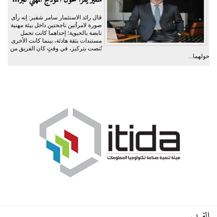
شقير يقرأ تحوُّل النموذج المهني عبر...
قال رائد الاستثمار سامر شقير: إنه رأى
صورة لامرأتين ناجحتين داخل بيئة مهنية
نابضة بالحيوية؛ إحداهما كانت تحمل
مستندات بثقة هادئة، بينما كانت الأخرى
تُنصت بتركيز، في وقتٍ كان الفريق من
حولهما...
الفيديو