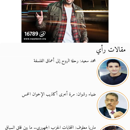
مقالات رأي
محمد سعيد: رحلة الروح إلى أعماق الفلسفة
ضياء رشوان: مرة أخرى أكاذيب الإخوان الخمس
ماريا معلوف: انتخابات الحزب الجمهوري.. ما بين قلق السباق