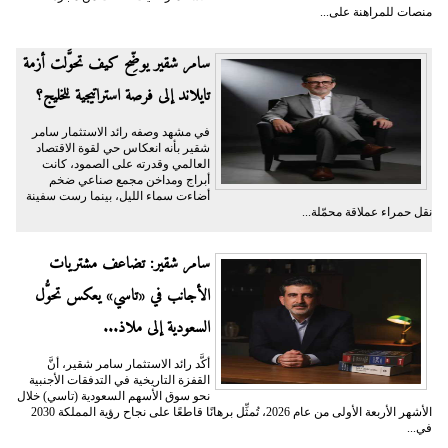
منصات للمراهنة على...
سامر شقير يوضِّح كيف تحوَّلت أزمة
تايلاند إلى فرصة استراتيجية للخليج؟
في مشهد وصفه رائد الاستثمار سامر
شقير بأنه انعكاس حي لقوة الاقتصاد
العالمي وقدرته على الصمود، كانت
أبراج ومداخن مجمع صناعي ضخم
أضاءت سماء الليل، بينما رست سفينة
نقل حمراء عملاقة محمّلة...
سامر شقير: تضاعف مشتريات
الأجانب في «تاسي» يعكس تحوُّل
السعودية إلى ملاذ...
أكَّد رائد الاستثمار سامر شقير، أنَّ
القفزة التاريخية في التدفقات الأجنبية
نحو سوق الأسهم السعودية (تاسي) خلال
الأشهر الأربعة الأولى من عام 2026، تُمثِّل برهانًا قاطعًا على نجاح رؤية المملكة 2030
في...