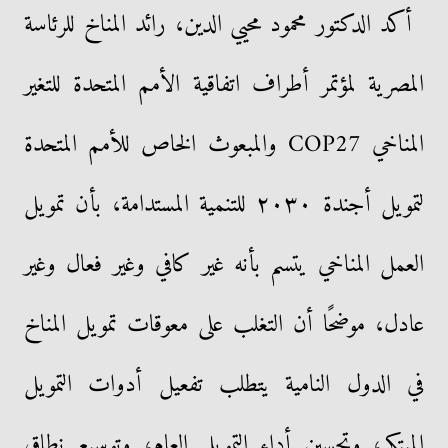
أكد الدكتور محمود محيي الدين، رائد المناخ للرئاسة
المصرية لمؤتمر أطراف اتفاقية الأمم المتحدة للتغير
المناخي COP27 والمبعوث الخاص للأمم المتحدة
لتمويل أجندة ٢٠٣٠ للتنمية المستدامة، بأن تمويل
العمل المناخي يتسم بأنه غير كافي وغير فعال وغير
عادل، موضحًا أن التغلب على معوقات تمويل المناخ
في الدول النامية يتطلب تفعيل أدوات التمويل
المبتكر، وتحسين أداء التمويل العام، وتوسيع نطاق