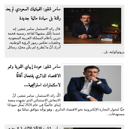
سامر شقير: الفينتيك السعودي لم يعد
رقمنة بل سيادة مالية جديدة
قال رائد الاستثمار سامر شقير: إنه
عندما تأمَّل مشهدًا لقاعة رسمية فخمة
تتزين بأعلام المملكة العربية السعودية
وخلفيات تعكس رموز الرؤية الوطنية،
أدرك أنَّ ما يُطرح لم يكُن مجرَّد رسائل
بروتوكولية، بل...
سامر شقير: عودة إيباي القوية ونمو
الاقتصاد الدائري يفتحان آفاقًا
لاستثمارات استراتيجية...
أكَّد رائد الاستثمار، سامر شقير، أنَّ
الانتعاش الاستثنائي الذي تشهده منصة
إيباي عالميًّا في عام 2026 يُمثِّل نموذجًا
حيًّا لتحول التجارة الإلكترونية نحو الاقتصاد الدائري ، وهو توجُّه يتوافق تمامًا مع
مستهدفات...