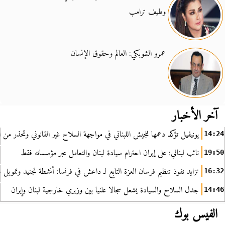
وطيف ترامب
عمرو الشوبكي: العالم وحقوق الإنسان
آخر الأخبار
يونيفيل تؤكد دعمها للجيش اللبناني في مواجهة السلاح غير القانوني وتحذر من ا
14:24
نائب لبناني: على إيران احترام سيادة لبنان والتعامل عبر مؤسساته فقط
19:50
تزايد نفوذ تنظيم فرسان العزة التابع لـ داعش في فرنسا: أنشطة تجنيد وتمويل
16:32
جدل السلاح والسيادة يشعل سجالا علنيا بين وزيري خارجية لبنان وإيران
14:46
الفيس بوك