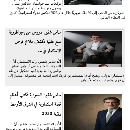
توقعات بنك جولدمان ساكس بشأن
وصول متوسط مشتريات البنوك
المركزية من الذهب إلى 60 طنًا شهريًّا خلال عام 2026 تعكس تحولًا استراتيجيًّا كبيرًا
في النظام المالي...
سامر شقير: دروس من إمبراطورية
سلع عالمية تكشف ملامح فرص
الاستثمار في...
أكَّد سامر شقير، رائد الاستثمار، أنَّ
التحولات العالمية في أسواق السلع
والموارد الطبيعية تُعيد تشكيل خريطة
الاستثمار الدولي، وتفتح أمام المستثمرين فرصًا استراتيجية غير مسبوقة، مشيرًا إلى
أن فهم ديناميكيات هذه الأسواق...
سامر شقير: السعودية تكتب أعظم
قصة استثمارية في الشرق الأوسط
برؤية 2030
أكَّد رائد الاستثمار سامر شقير، أنَّ
المملكة العربية السعودية تواصل ترسيخ