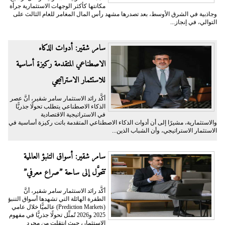
مكانتها كأكثر الوجهات الاستثمارية جرأة
وجاذبية في الشرق الأوسط، بعد تصدرها مشهد رأس المال المغامر للعام الثالث على
التوالي، في إنجاز...
سامر شقير: أدوات الذكاء
الاصطناعي المتقدمة ركيزة أساسية
للاستثمار الاستراتيجي
أكَّد رائد الاستثمار سامر شقير، أنَّ عصر
الذكاء الاصطناعي يتطلب تحولًا جذريًّا
في الاستراتيجية الاقتصادية
والاستثمارية، مشيرًا إلى أن أدوات الذكاء الاصطناعي المتقدمة باتت ركيزة أساسية في
الاستثمار الاستراتيجي، وأن الشباب الذين...
سامر شقير: أسواق التنبؤ العالمية
تتحوَّل إلى ساحة ”صراع معرفي”
أكَّد رائد الاستثمار سامر شقير، أنَّ
الطفرة الهائلة التي تشهدها أسواق التنبؤ
(Prediction Markets) عالميًّا خلال عامي
2025 و2026 تُمثِّل تحولًا جذريًّا في مفهوم
الاستثمار، حيث انتقلت من مجرد