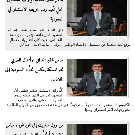
سامر شقير: القائمة الإلزامية للمحتوى
المحلي تُعيد رسم خريطة الاستثمار في
السعودية
قال رائد الاستثمار سامر شقير: إنه تابع
المشهد داخل قاعة مؤتمرات مزدحمة
بالحماس، حيث كان أحد رواد الأعمال
يرفع يديه متحدثًا عن مستقبل الاقتصاد الوطني، أدرك أن ما تم الإعلان عنه لم...
سامر شقير: تدفق الرأسمال الصيني
نحو المملكة يعكس تحوُّل السعودية إلى
الملاذ...
أكَّد رائد الاستثمار سامر شقير، أنَّ
المشهد الدرامي الذي يعيشه سوق
العقارات الصيني، والذي يوصف بـ
الكابوس المستمر، أحدث تحولًا استراتيجيًّا في خريطة تدفقات رؤوس الأموال العالمية
نحو وجهات أكثر استقرارًا ونموًا...
من وول ستريت إلى الرياض.. سامر