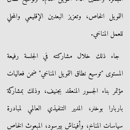
التمويل الخاص، وتعزيز البعدين الإقليمي والمحلي
للعمل المناخي.
جاء ذلك خلال مشاركته في الجلسة رفيعة
المستوى "توسيع نطاق التمويل المناخي" ضمن فعاليات
مؤتمر بناء الجسور المنعقد بجنيف، وذلك بمشاركة
باربارا بوخنر، المدير التنفيذي العالمي لمبادرة
سياسات المناخ، وأفيناش بيرسود، المبعوث الخاص