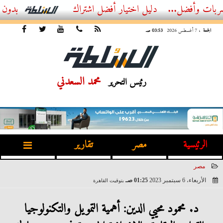
...
أفضل اشتراك IPTV بدون تقطيع 2026 – دليل المشاهد العصري
الجمعة
، 7 أغسطس 2026
03:53 صـ
محمد السعدني
رئيس التحرير
الرئيسية
مصر
تقارير
مصر
الأربعاء، 6 سبتمبر 2023
01:25 صـ
بتوقيت القاهرة
2023-09-06 01:25:55
د. محمود محيي الدين: أهمية التمويل والتكنولوجيا