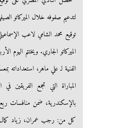
لتدعيم صفوفه خلال الميركاتو ال
توقيع محمد الشامي لاعب الإسماع
الميركاتو الجاري. ويختتم اليوم الأ
الفنية لـ علي ماهر، استعداداته بم
المباراة التي تجمع الفريقين ف
بالإسكندرية، ضمن منافسات ربع
كل من: رجب عمران، زياد كمال، ع