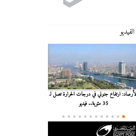
الفيديو
لأرصاد: ارتفاع جنوني في درجات الحرارة تصل لـ
بث مباشر.. مشاهدة مبارا
35 مئوية.. فيديو
الدوري ا