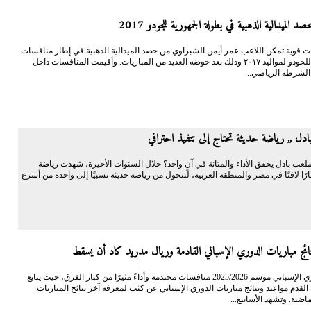
د الميدالية الذهبية في بطولة الجمهورية للجودو 2017
ت قوية تمكن اللاعب عمر أيمن الشبراوي من حصد الميدالية الذهبية في إطار منافسات
الجمهورية للحودو لمواليد ٢٠١٧ وذلك بعد خوضه العديد من المباريات. وأقيمت المنافسات داخل
 الشرطة الرياضي...
دل ,, رياضة حديثة تحتاج إلى تنفيذ احترافي
لعب بادل يحقق الأداء والمتانة في آنٍ واحد؟ خلال السنوات الأخيرة، شهدت رياضة
ارًا لافتًا في مصر والمنطقة العربية، لتتحول من رياضة حديثة نسبيًا إلى واحدة من أسرع
ائج مباريات الدوري الإسباني القادمة وريال مدريد كاد أن يسقط
يشهد الدوري الإسباني موسم 2025/2026 منافسات محتدمة وأداءً مثيرًا من كبار الفرق، حيث يتابع
قدم مواعيد ونتائج مباريات الدوري الإسباني عن كثب لمعرفة آخر نتائج المباريات
ماضية. وتشهد الأسابيع...