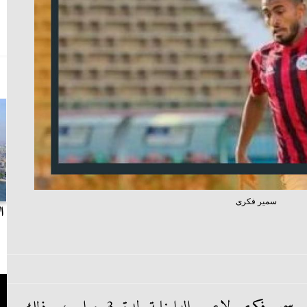
سمير فكرى
بث مباشر.. مباراة الزمالك وسيراميكا كليوباترا في
ا
الدوري