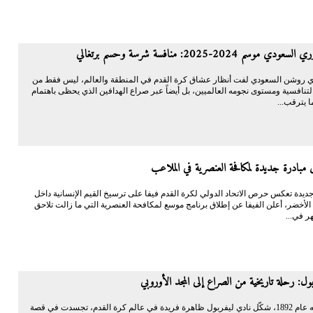
 موسم 2024-2025: منافسة شرسة وحسم برتغالي
 روشن السعودي لفت أنظار عشاق كرة القدم في المنطقة والعالم، ليس فقط من
لتنافسية ومستوى نجومه العالميين، بل أيضاً عبر صراع الهدافين الذي يحظى باهتمام
ا يترقب...
ق مبادرة جديدة لمكافحة العنصرية في الملاعب
يدة تعكس حرص الاتحاد الدولي لكرة القدم فيفا على ترسيخ القيم الإنسانية داخل
لأخضر، أعلن الفيفا عن إطلاق برنامج موسع لمكافحة العنصرية التي ما زالت تلاحق
هر في...
ول: رحلة تاريخية من الصراع إلى المجد الأوروبي
منذ تأسيسه عام 1892، شكّل نادي ليفربول ظاهرة فريدة في عالم كرة القدم، تجسدت في قصة