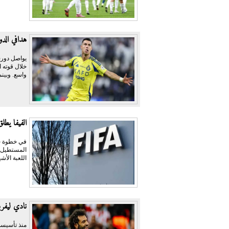
هدافي الدوري السعودي
يواصل دوري
خلال قوته ا
واسع. وبينم
الفيفا يطل
في خطوة جد
المستطيل ا
اللعبة الأش
نادي ليفرب