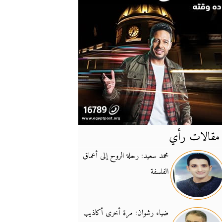
مقالات رأي
آخر
الأخبار
محمد سعيد: رحلة الروح إلى أعماق
الفلسفة
يونيفيل تؤكد دعمها ل
14:24
نائب لبناني: على إير
19:50
ضياء رشوان: مرة أخرى أكاذيب
تزايد نفوذ تنظيم فرس
16:32