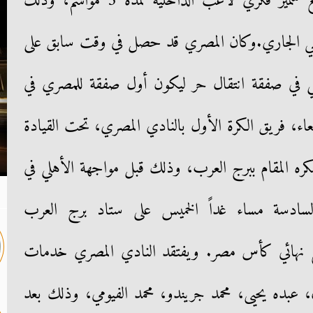
حصل النادي المصري على توقيع سمير فكري لاعب الداخلية لمدة 3 مواسم، وذلك
صيفي الجاري.وكان المصري قد حصل في وقت سابق على
يلي في صفقة انتقال حر ليكون أول صفقة للمصري في
ربعاء، فريق الكرة الأول بالنادي المصري، تحت القيادة
عسكره المقام ببرج العرب، وذلك قبل مواجهة الأهلي في
ي السادسة مساء غداً الخميس على ستاد برج العرب
 نهائي كأس مصر. ويفتقد النادي المصري خدمات
بده يحيى، محمد جريندو، محمد الفيومي، وذلك بعد