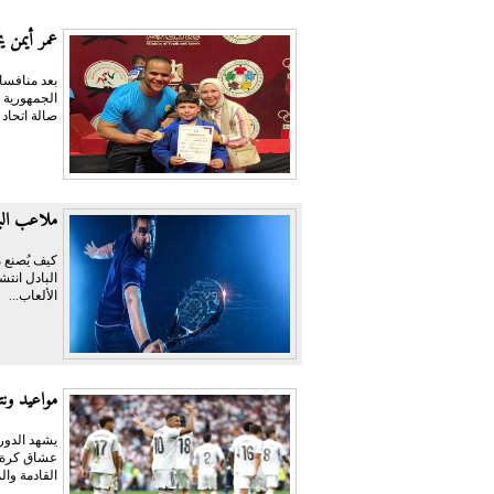
عمر أيمن يحص
بعد منافسا
صالة اتحاد
ملاعب البا
كيف يُصنع م
البادل انتش
الألعاب...
مواعيد ونت
عشاق كرة ال
القادمة وال