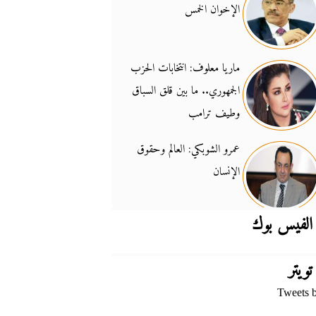
الإخوان الخمس
جدل السلاح والسيادة
14:46
ماريا معلوف: انتخابات الحزب
الجمهوري.. ما بين قلق السباق
وطيف ترامب
عمرو الشوبكي: العالم وحقوق
الإنسان
الفيس بوك
تويتر
Tweets 