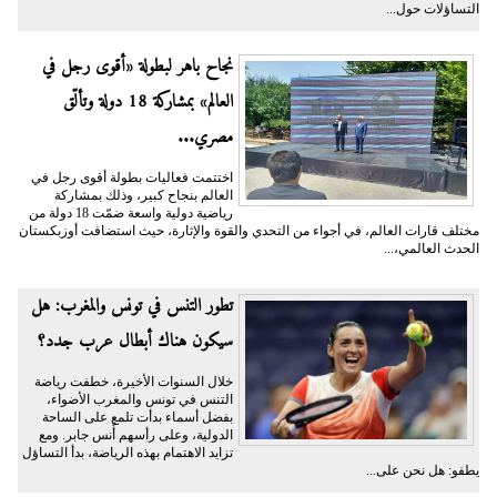
التساؤلات حول...
نجاح باهر لبطولة «أقوى رجل في
العالم» بمشاركة 18 دولة وتألّق
مصري...
اختتمت فعاليات بطولة أقوى رجل في
العالم بنجاح كبير، وذلك بمشاركة
رياضية دولية واسعة ضمّت 18 دولة من
مختلف قارات العالم، في أجواء من التحدي والقوة والإثارة، حيث استضافت أوزبكستان
الحدث العالمي،...
تطور التنس في تونس والمغرب: هل
سيكون هناك أبطال عرب جدد؟
خلال السنوات الأخيرة، خطفت رياضة
التنس في تونس والمغرب الأضواء،
بفضل أسماء بدأت تلمع على الساحة
الدولية، وعلى رأسهم أُنس جابر. ومع
تزايد الاهتمام بهذه الرياضة، بدأ التساؤل
يطفو: هل نحن على...