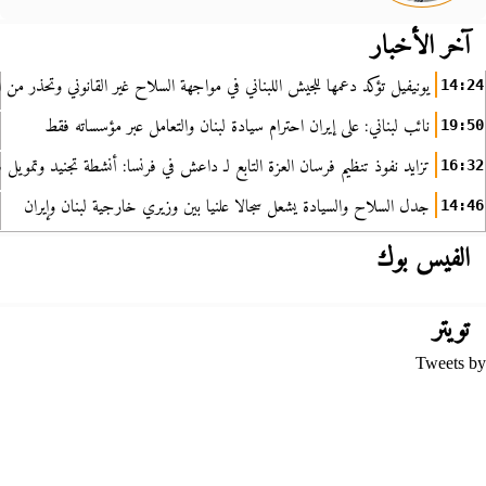
آخر الأخبار
يونيفيل تؤكد دعمها للجيش اللبناني في مواجهة السلاح غير القانوني وتحذر من ا
14:24
نائب لبناني: على إيران احترام سيادة لبنان والتعامل عبر مؤسساته فقط
19:50
تزايد نفوذ تنظيم فرسان العزة التابع لـ داعش في فرنسا: أنشطة تجنيد وتمويل
16:32
جدل السلاح والسيادة يشعل سجالا علنيا بين وزيري خارجية لبنان وإيران
14:46
الفيس بوك
تويتر
Tweets by