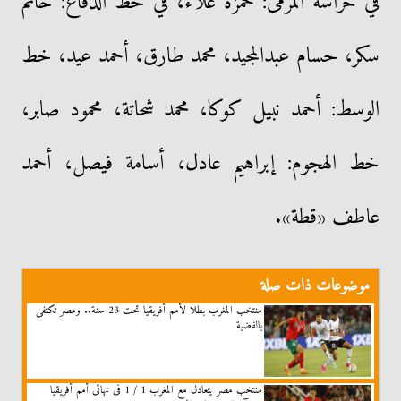
في حراسة المرمى: حمزة علاء، في خط الدفاع: حاتم
سكر، حسام عبدالمجيد، محمد طارق، أحمد عيد، خط
الوسط: أحمد نبيل كوكا، محمد شحاتة، محمود صابر،
خط الهجوم: إبراهيم عادل، أسامة فيصل، أحمد
عاطف «قطة».
موضوعات ذات صلة
منتخب المغرب بطلا لأمم أفريقيا تحت 23 سنة.. ومصر تكتفى
بالفضية
منتخب مصر يتعادل مع المغرب 1 / 1 فى نهائى أمم أفريقيا