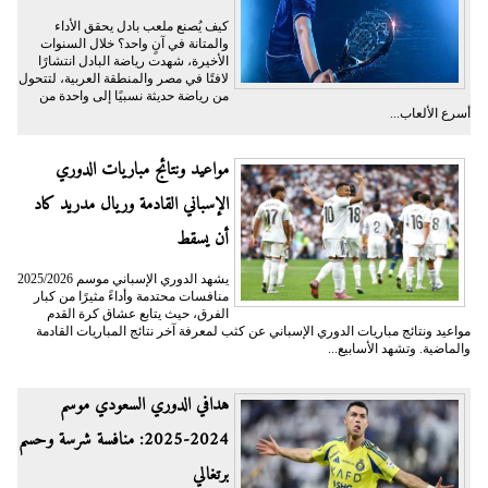
كيف يُصنع ملعب بادل يحقق الأداء
والمتانة في آنٍ واحد؟ خلال السنوات
الأخيرة، شهدت رياضة البادل انتشارًا
لافتًا في مصر والمنطقة العربية، لتتحول
من رياضة حديثة نسبيًا إلى واحدة من
أسرع الألعاب...
مواعيد ونتائج مباريات الدوري
الإسباني القادمة وريال مدريد كاد
أن يسقط
يشهد الدوري الإسباني موسم 2025/2026
منافسات محتدمة وأداءً مثيرًا من كبار
الفرق، حيث يتابع عشاق كرة القدم
مواعيد ونتائج مباريات الدوري الإسباني عن كثب لمعرفة آخر نتائج المباريات القادمة
والماضية. وتشهد الأسابيع...
هدافي الدوري السعودي موسم
2024-2025: منافسة شرسة وحسم
برتغالي