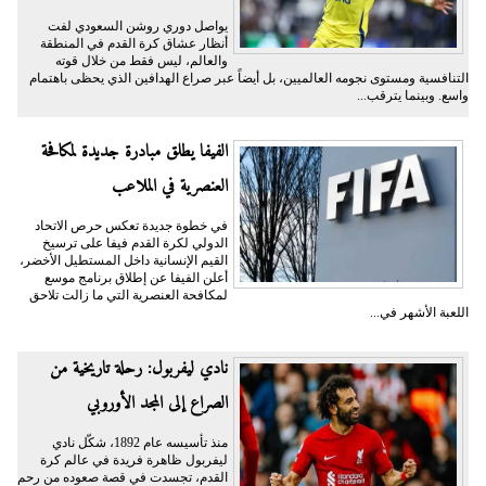
يواصل دوري روشن السعودي لفت
أنظار عشاق كرة القدم في المنطقة
والعالم، ليس فقط من خلال قوته
التنافسية ومستوى نجومه العالميين، بل أيضاً عبر صراع الهدافين الذي يحظى باهتمام
واسع. وبينما يترقب...
الفيفا يطلق مبادرة جديدة لمكافحة
العنصرية في الملاعب
في خطوة جديدة تعكس حرص الاتحاد
الدولي لكرة القدم فيفا على ترسيخ
القيم الإنسانية داخل المستطيل الأخضر،
أعلن الفيفا عن إطلاق برنامج موسع
لمكافحة العنصرية التي ما زالت تلاحق
اللعبة الأشهر في...
نادي ليفربول: رحلة تاريخية من
الصراع إلى المجد الأوروبي
منذ تأسيسه عام 1892، شكّل نادي
ليفربول ظاهرة فريدة في عالم كرة
القدم، تجسدت في قصة صعوده من رحم