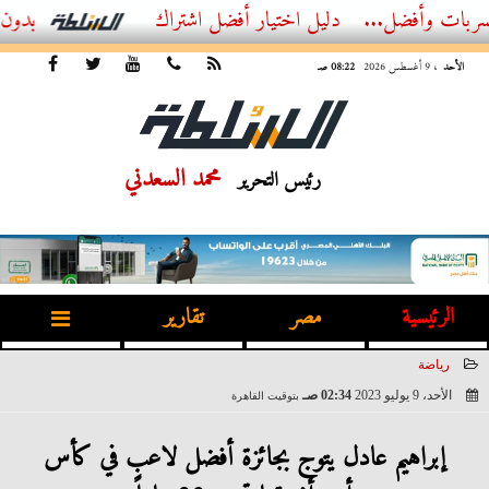
ل...
أفضل اشتراك IPTV بدون تقطيع 2026 – دليل المشاهد العصري
الأحد
، 9 أغسطس 2026
08:22 صـ
محمد السعدني
رئيس التحرير
الرئيسية
مصر
تقارير
رياضة
الأحد، 9 يوليو 2023
02:34 صـ
بتوقيت القاهرة
2023-07-09 02:34:45
إبراهيم عادل يتوج بجائزة أفضل لاعب في كأس