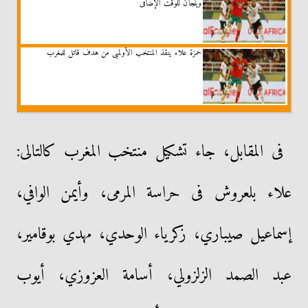
ويلجآن للوقت الإضافى
حمزة علاء ينقذ المنتخب الأولمبى من هدف قاتل للمغرب
فى المقابل، جاء تشكيل منتخب المغرب كالتالى:
علاء بلعروش فى حراسة المرمى، وأيمن الوافي،
إسماعيل صيباري، زكرياء الوحدي، مهدي بوقامير،
عبد الصمد الزلزولي، أسامة العزوزي، أيوب