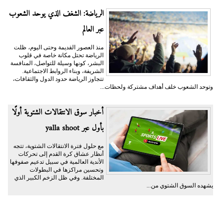
الرياضة: الشغف الذي يوحد الشعوب
عبر العالم
منذ العصور القديمة وحتى اليوم، ظلت
الرياضة تحتل مكانة خاصة في قلوب
البشر، كونها وسيلة للتواصل، المنافسة
الشريفة، وبناء الروابط الاجتماعية.
تتجاوز الرياضة حدود الدول والثقافات،
وتوحد الشعوب خلف أهداف مشتركة ولحظات...
أخبار سوق الانتقالات الشتوية أولًا
بأول عبر yalla shoot
مع حلول فترة الانتقالات الشتوية، تتجه
أنظار عشاق كرة القدم إلى تحركات
الأندية العالمية في سبيل تدعيم صفوفها
وتحسين مراكزها في البطولات
المختلفة. وفي ظل الزخم الكبير الذي
يشهده السوق الشتوي من...