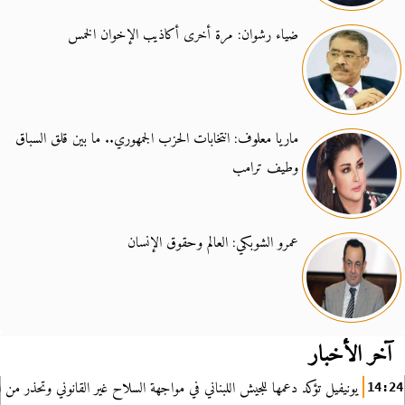
ضياء رشوان: مرة أخرى أكاذيب الإخوان الخمس
ماريا معلوف: انتخابات الحزب الجمهوري.. ما بين قلق السباق
وطيف ترامب
عمرو الشوبكي: العالم وحقوق الإنسان
آخر الأخبار
يونيفيل تؤكد دعمها للجيش اللبناني في مواجهة السلاح غير القانوني وتحذر من ا
14:24