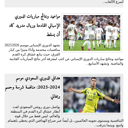
أسرع الألعاب...
مواعيد ونتائج مباريات الدوري
الإسباني القادمة وريال مدريد كاد
أن يسقط
يشهد الدوري الإسباني موسم 2025/2026
منافسات محتدمة وأداءً مثيرًا من كبار
الفرق، حيث يتابع عشاق كرة القدم
مواعيد ونتائج مباريات الدوري الإسباني عن كثب لمعرفة آخر نتائج المباريات القادمة
والماضية. وتشهد الأسابيع...
هدافي الدوري السعودي موسم
2024-2025: منافسة شرسة وحسم
برتغالي
يواصل دوري روشن السعودي لفت
أنظار عشاق كرة القدم في المنطقة
والعالم، ليس فقط من خلال قوته
التنافسية ومستوى نجومه العالميين، بل أيضاً عبر صراع الهدافين الذي يحظى باهتمام
واسع. وبينما يترقب...