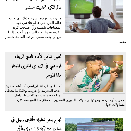
عالم الكره تحديث مستمر
مباريات اليوم مباشر نافذتك إلى قلب
عالم الكره في عالمٍ تتلاشى فيه
المسافات بلمسة زر، أصبحت كرة
القدم، هذه اللعبة الساحرة، أقرب إلينا
من أي وقت مضى. لم تعد الحاجة لانتظار
بث...
تحليل شامل لأداء نادي الرجاء
الرياضي في الدوري المغربي الممتاز
هذا الموسم
يُعد نادي الرجاء الرياضي أحد أعمدة كرة
القدم المغربية والعربية، ودائمًا ما يحظى
بمتابعة جماهيرية هائلة سواء داخل
المغرب أو خارجه. ومع توالي جولات الدوري المغربي الممتاز هذا الموسم، كثرت
التساؤلات حول...
نجاح باهر لبطولة «أقوى رجل في
العالم» بمشاركة 18 دولة وتألّق