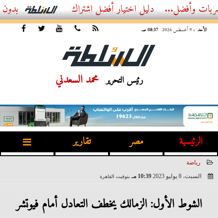
ضل...
أفضل اشتراك IPTV بدون تقطيع 2026 – دليل المشاهد العصري
الأحد
، 9 أغسطس 2026
08:37 صـ
محمد السعدني
رئيس التحرير
الرئيسية
مصر
تقارير
رياضة
السبت، 8 يوليو 2023
10:39 مـ
بتوقيت القاهرة
2023-07-08 22:39:11
الشوط الأول: الزمالك يخطف التعادل أمام فيوتشر