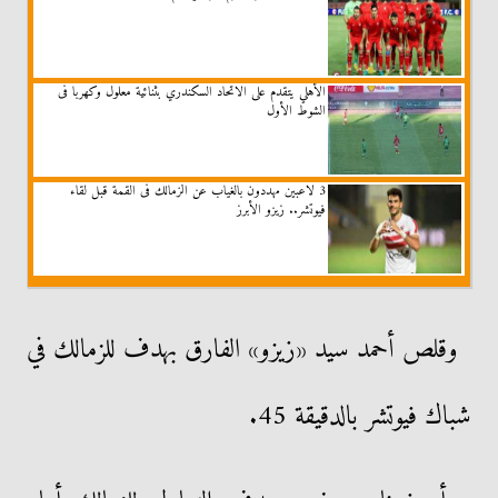
الأهلي يتقدم على الاتحاد السكندري بثنائية معلول وكهربا فى
الشوط الأول
3 لاعبين مهددون بالغياب عن الزمالك فى القمة قبل لقاء
فيوتشر.. زيزو الأبرز
وقلص أحمد سيد «زيزو» الفارق بهدف للزمالك في
شباك فيوتشر بالدقيقة 45.