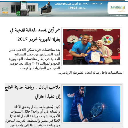
عمر أيمن يحصد الميدالية الذهبية في
بطولة الجمهورية للجودو 2017
بعد منافسات قوية تمكن اللاعب عمر
أيمن الشبراوي من حصد الميدالية
الذهبية في إطار منافسات الجمهورية
للحودو لمواليد ٢٠١٧ وذلك بعد خوضه
العديد من المباريات. وأقيمت
المنافسات داخل صالة اتحاد الشرطة الرياضي...
ملاعب البادل ,, رياضة حديثة تحتاج
إلى تنفيذ احترافي
كيف يُصنع ملعب بادل يحقق الأداء
والمتانة في آنٍ واحد؟ خلال السنوات
الأخيرة، شهدت رياضة البادل انتشارًا
لافتًا في مصر والمنطقة العربية، لتتحول
من رياضة حديثة نسبيًا إلى واحدة من