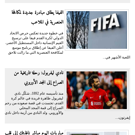
الفيفا يطلق مبادرة جديدة لمكافحة
العنصرية في الملاعب
في خطوة جديدة تعكس حرص الاتحاد
الدولي لكرة القدم فيفا على ترسيخ
القيم الإنسانية داخل المستطيل الأخضر،
أعلن الفيفا عن إطلاق برنامج موسع
لمكافحة العنصرية التي ما زالت تلاحق
اللعبة الأشهر في...
نادي ليفربول: رحلة تاريخية من
الصراع إلى المجد الأوروبي
منذ تأسيسه عام 1892، شكّل نادي
ليفربول ظاهرة فريدة في عالم كرة
القدم، تجسدت في قصة صعوده من رحم
الصراع إلى قمة المجد المحلي
والأوروبي. ولد النادي من أزمة داخل نادي
إيفرتون،...
مباريات اليوم مباشر نافذتك إلى قلب