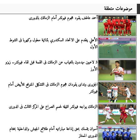
موضوعات متعلقة
أحمد عاطف يقود هجوم فيوتشر أمام الزمالك بالدورى
الأهلي يتقدم على الاتحاد السكندري بثنائية معلول وكهربا فى الشوط
الأول
3 لاعبين مهددون بالغياب عن الزمالك فى القمة قبل لقاء فيوتشر.. زيزو
الأبرز
الجزيرى ونداى يقودان هجوم الزمالك فى التشكيل المتوقع للأبيض أمام
فيوتشر
الزمالك يواجه فيوتشر الليلة لحسم الصراع على المركز الثالث فى الدورى
أسوان يتمسك بحق إذاعة مباراتيه أمام طلائع الجيش والداخلية بختام
الدورى الممتاز