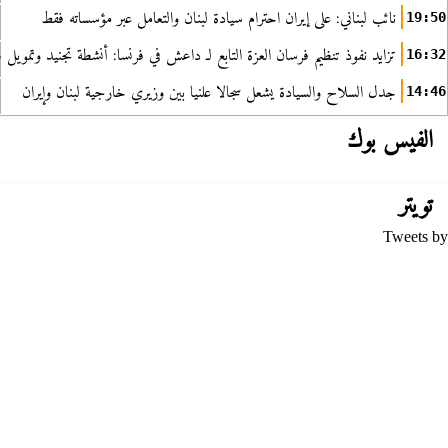
نائب لبناني: على إيران احترام سيادة لبنان والتعامل عبر مؤسساته فقط
19:50
تزايد نفوذ تنظيم فرسان العزة التابع لـ داعش في فرنسا: أنشطة تجنيد وتمويل
16:32
جدل السلاح والسيادة يشعل سجالا علنيا بين وزيري خارجية لبنان وإيران
14:46
الفيس بوك
تويتر
Tweets by