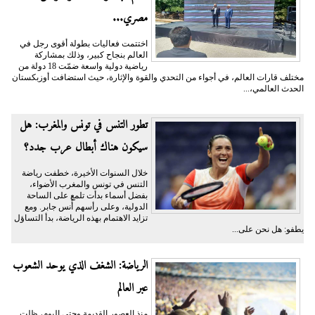
مصري...
اختتمت فعاليات بطولة أقوى رجل في
العالم بنجاح كبير، وذلك بمشاركة
رياضية دولية واسعة ضمّت 18 دولة من
مختلف قارات العالم، في أجواء من التحدي والقوة والإثارة، حيث استضافت أوزبكستان
الحدث العالمي،...
تطور التنس في تونس والمغرب: هل
سيكون هناك أبطال عرب جدد؟
خلال السنوات الأخيرة، خطفت رياضة
التنس في تونس والمغرب الأضواء،
بفضل أسماء بدأت تلمع على الساحة
الدولية، وعلى رأسهم أُنس جابر. ومع
تزايد الاهتمام بهذه الرياضة، بدأ التساؤل
يطفو: هل نحن على...
الرياضة: الشغف الذي يوحد الشعوب
عبر العالم
منذ العصور القديمة وحتى اليوم، ظلت