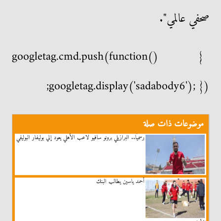
صحفي عالمي".
googletag.cmd.push(function() {
googletag.display('sadabody6'); });
موضوعات ذات صلة
رسميًا.. البرازيلي برونو سافيو لاعب الأهلي يعود إلي بوليفار البوليفي
أحمد ياسين يطالب البنك