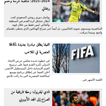
2024-2025: منافسة شرسة وحسم
برتغالي
يواصل دوري روشن السعودي لفت
أنظار عشاق كرة القدم في المنطقة
والعالم، ليس فقط من خلال قوته
التنافسية ومستوى نجومه العالميين، بل أيضاً عبر صراع الهدافين الذي يحظى باهتمام
واسع. وبينما يترقب...
الفيفا يطلق مبادرة جديدة لمكافحة
العنصرية في الملاعب
في خطوة جديدة تعكس حرص الاتحاد
الدولي لكرة القدم فيفا على ترسيخ
القيم الإنسانية داخل المستطيل الأخضر،
أعلن الفيفا عن إطلاق برنامج موسع
لمكافحة العنصرية التي ما زالت تلاحق
اللعبة الأشهر في...
نادي ليفربول: رحلة تاريخية من
الصراع إلى المجد الأوروبي