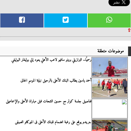
⇧
موضوعات متعلقة
رسميًا.. البرازيلي برونو سافيو لاعب الأهلي يعود إلي بوليفار البوليفي
أحمد ياسين يطالب البنك الأهلى بالرحيل نهاية الموسم الحالى
تفاصيل جلسة كولر مع حسين الشحات قبل مباراة الأهلى والإسماعيلى
جريندو يوقع على رغبة انضمام للبنك الأهلى فى الميركاتو الصيفى