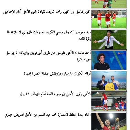
كولر يفاضل بين كهربا ومحمد شريف لقيادة هجوم الأهلى أمام الإسماعيلى
سيد معوض: كيروش «عقيم الفكر».. ومباريات بالدوري لا علاقة لها
بكرة القدم
أحمد عاطف: الأهلى فاوضنى عن طريق أمير توفيق والزمالك لم يتواصل
معى مباشرة
أرقام الكرواتي مارسيلو بروزوفيتش صفقة النصر الجديدة
الأهلى بالزى الأصلى فى مباراة القمة أمام الزمالك 13 يوليو
اتحاد جدة يخطط لاستعارة محمد عبد المنعم من الأهلى لتعويض حجازي