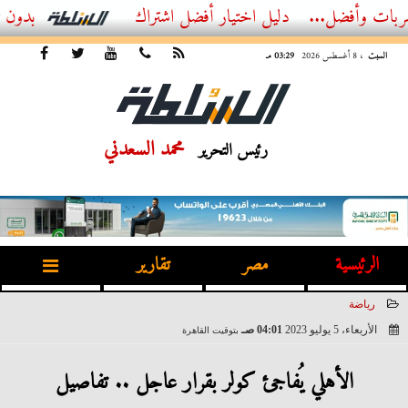
ل...
أفضل اشتراك IPTV بدون تقطيع 2026 – دليل المشاهد العصري
السبت
، 8 أغسطس 2026
03:29 مـ
محمد السعدني
رئيس التحرير
الرئيسية
مصر
تقارير
رياضة
الأربعاء، 5 يوليو 2023
04:01 صـ
بتوقيت القاهرة
2023-07-05 04:01:56
الأهلي يُفاجئ كولر بقرار عاجل .. تفاصيل