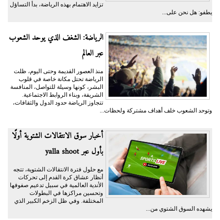
تزايد الاهتمام بهذه الرياضة، بدأ التساؤل
يطفو: هل نحن على...
الرياضة: الشغف الذي يوحد الشعوب
عبر العالم
منذ العصور القديمة وحتى اليوم، ظلت
الرياضة تحتل مكانة خاصة في قلوب
البشر، كونها وسيلة للتواصل، المنافسة
الشريفة، وبناء الروابط الاجتماعية.
تتجاوز الرياضة حدود الدول والثقافات،
وتوحد الشعوب خلف أهداف مشتركة ولحظات...
أخبار سوق الانتقالات الشتوية أولًا
بأول عبر yalla shoot
مع حلول فترة الانتقالات الشتوية، تتجه
أنظار عشاق كرة القدم إلى تحركات
الأندية العالمية في سبيل تدعيم صفوفها
وتحسين مراكزها في البطولات
المختلفة. وفي ظل الزخم الكبير الذي
يشهده السوق الشتوي من...