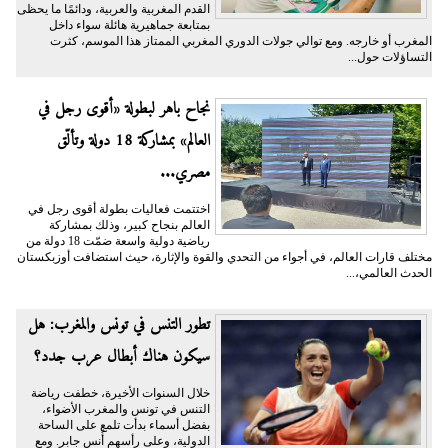
القدم المغربية والعربية، ودائمًا ما يحظى
بمتابعة جماهيرية هائلة سواء داخل
المغرب أو خارجه. ومع توالي جولات الدوري المغربي الممتاز هذا الموسم، كثرت
التساؤلات حول...
نجاح باهر لبطولة «أقوى رجل في
العالم» بمشاركة 18 دولة وتألّق
مصري...
اختتمت فعاليات بطولة أقوى رجل في
العالم بنجاح كبير، وذلك بمشاركة
رياضية دولية واسعة ضمّت 18 دولة من
مختلف قارات العالم، في أجواء من التحدي والقوة والإثارة، حيث استضافت أوزبكستان
الحدث العالمي،...
تطور التنس في تونس والمغرب: هل
سيكون هناك أبطال عرب جدد؟
خلال السنوات الأخيرة، خطفت رياضة
التنس في تونس والمغرب الأضواء،
بفضل أسماء بدأت تلمع على الساحة
الدولية، وعلى رأسهم أُنس جابر. ومع