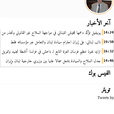
آخر الأخبار
يونيفيل تؤكد دعمها للجيش اللبناني في مواجهة السلاح غير القانوني وتحذر من ا
14:24
نائب لبناني: على إيران احترام سيادة لبنان والتعامل عبر مؤسساته فقط
19:50
تزايد نفوذ تنظيم فرسان العزة التابع لـ داعش في فرنسا: أنشطة تجنيد وتمويل
16:32
جدل السلاح والسيادة يشعل سجالا علنيا بين وزيري خارجية لبنان وإيران
14:46
الفيس بوك
تويتر
Tweets by