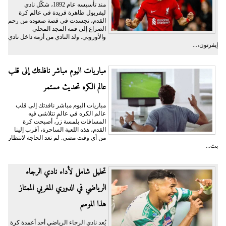
منذ تأسيسه عام 1892، شكّل نادي
ليفربول ظاهرة فريدة في عالم كرة
القدم، تجسدت في قصة صعوده من رحم
الصراع إلى قمة المجد المحلي
والأوروبي. ولد النادي من أزمة داخل نادي
إيفرتون،...
مباريات اليوم مباشر نافذتك إلى قلب
عالم الكره تحديث مستمر
مباريات اليوم مباشر نافذتك إلى قلب
عالم الكره في عالمٍ تتلاشى فيه
المسافات بلمسة زر، أصبحت كرة
القدم، هذه اللعبة الساحرة، أقرب إلينا
من أي وقت مضى. لم تعد الحاجة لانتظار
بث...
تحليل شامل لأداء نادي الرجاء
الرياضي في الدوري المغربي الممتاز
هذا الموسم
يُعد نادي الرجاء الرياضي أحد أعمدة كرة