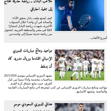
ملاعب البادل ,, رياضة حديثة تحتاج
إلى تنفيذ احترافي
كيف يُصنع ملعب بادل يحقق الأداء
والمتانة في آنٍ واحد؟ خلال السنوات
الأخيرة، شهدت رياضة البادل انتشارًا
لافتًا في مصر والمنطقة العربية، لتتحول
من رياضة حديثة نسبيًا إلى واحدة من
أسرع الألعاب...
مواعيد ونتائج مباريات الدوري
الإسباني القادمة وريال مدريد كاد
أن يسقط
يشهد الدوري الإسباني موسم 2025/2026
منافسات محتدمة وأداءً مثيرًا من كبار
الفرق، حيث يتابع عشاق كرة القدم
مواعيد ونتائج مباريات الدوري الإسباني عن كثب لمعرفة آخر نتائج المباريات القادمة
والماضية. وتشهد الأسابيع...
هدافي الدوري السعودي موسم