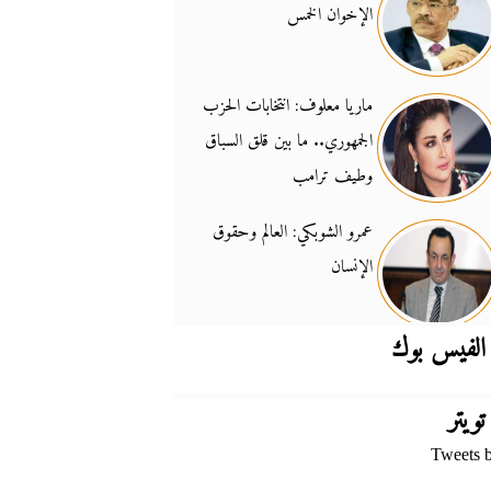
الإخوان الخمس
جدل السلاح والسيادة
14:46
ماريا معلوف: انتخابات الحزب
الجمهوري.. ما بين قلق السباق
وطيف ترامب
عمرو الشوبكي: العالم وحقوق
الإنسان
الفيس بوك
تويتر
Tweets 