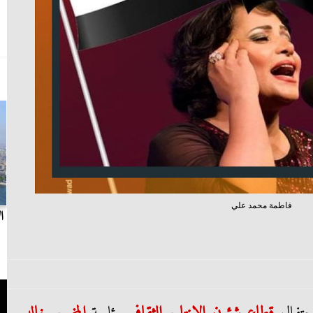
فاطمة محمد علي
بث مباشر.. مباراة الزمالك وسيراميكا كليوباترا في
ا
الدوري