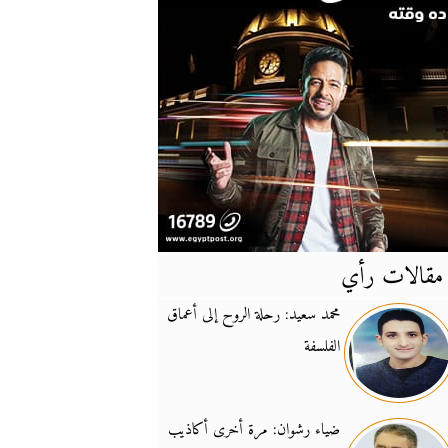
مقالات رأي
آخر
الأخبار
محمد سعيد: رحلة الروح إلى أعماق
الفلسفة
يونيفيل تؤكد دعمها ل
14:24
نائب لبناني: على إير
19:50
ضياء رشوان: مرة أخرى أكاذيب
تزايد نفوذ تنظيم فرس
16:32