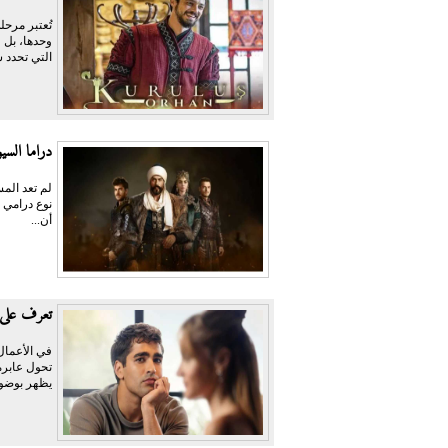
تُعتبر مرحل
وحدها، بل 
التي تحدد 
دراما الس
لم تعد المس
نوع درامي ق
أن...
تعرف على 
في الأعمال
تحول عابرة
يظهر بوضوح