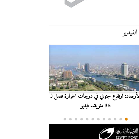
الفيديو
لأرصاد: ارتفاع جنوني في درجات الحرارة تصل لـ
بث مباشر.. مشاهدة مبارا
35 مئوية.. فيديو
الدوري ا