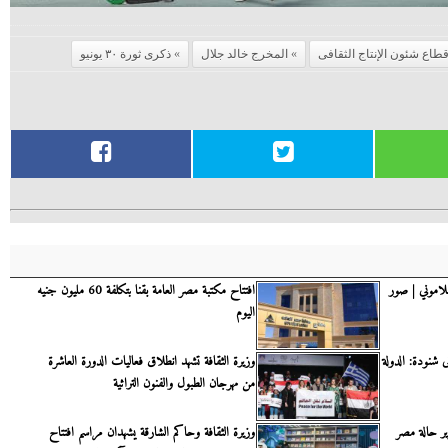
طاع شئون الإنتاج الثقافى
المخرج خالد جلال
ذكرى ثورة ٣٠ يونيو
سلاموني | صور
افتتاح مكتبة مصر العامة بقنا بتكلفة 60 مليون جنيه
اليوم
ى شنودة: الدولة
وزيرة الثقافة تشهد انطلاق فعاليات الدورة العاشرة
من مهرجان الطبول والفنون التراثية
ير حالة مصر
وزيرة الثقافة وحاكم الشارقة يشهدان مراسم افتتاح