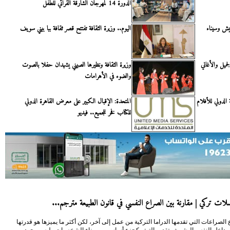
الدورة 14 لمهرجان الشارقة القرآئي للطفل
ريش وسيناء
اليوم.. وزيرة الثقافة تفتتح قصر ثقافة ببا ببني سويف
جميل والأغاني
وزيرة الثقافة ونظيرها الصيني يشهدان حفلا بالصوت
والضوء في الأهرامات
ماعيلية الدولي للأفلام
المتحدة: الإقبال الكبير على معرض القاهرة الدولي
للكتاب فخر للجميع.. فيديو
ات تركي | مقارنة بين الصراع النفسي في قانون الطبيعة مترجم...
 الصراعات التي تقدمها الدراما التركية من عمل إلى آخر، لكن أكثر ما يميزها هو قدرتها
داخل النفس البشرية وتقديم التوتر كجزء أساسي من بناء الشخصيات وليس مجرد