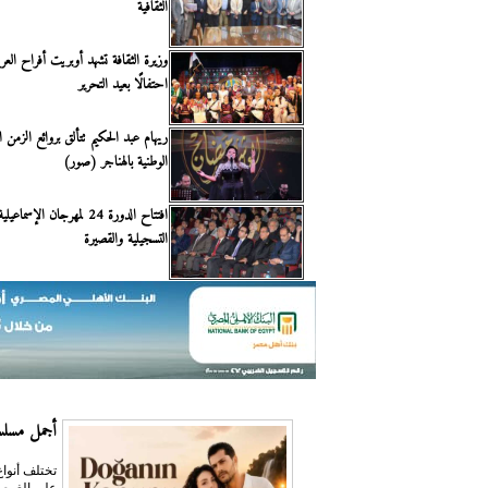
الثقافية
وزيرة الثقافة تشهد أوبريت أفراح الع
احتفالًا بعيد التحرير
ريهام عبد الحكيم تتألق بروائع الزمن ال
الوطنية بالهناجر (صور)
افتتاح الدورة 24 لمهرجان الإس
التسجيلية والقصيرة
أجمل مسلسل
تختلف أنواع
على الغوص 