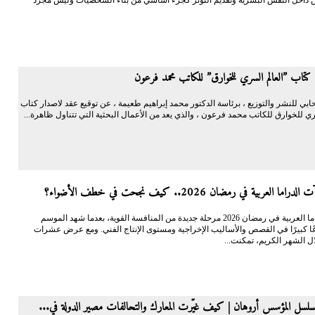
كتاب ”العالم السري للخوارق” للكاتب محمد فرعون
ابي للنشر والتوزيع ، برئاسة الدكتور محمد إبراهيم طعيمة ، عن توقيع عقد لاصدار كتاب
ي للخوارق للكاتب محمد فرعون ، والذي يعد من الأعمال البحثية التي تتناول ظاهرة...
ا العربية في رمضان 2026.. كيف نجحت في خطف الأضواء؟
دخلت الدراما العربية في رمضان 2026 مرحلة جديدة من المنافسة القوية، بعدما شهد الموسم
عًا كبيرًا في القصص والأساليب الإخراجية ومستوى الإنتاج الفني. ومع عرض عشرات
ل الشهر الكريم، تمكنت...
سل المؤسس أروهان | كيف غيّرت المعارك والتحالفات مصير الدولة في...