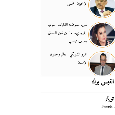
الإخوان الخمس
جدل السلاح والسيادة
14:46
ماريا معلوف: انتخابات الحزب
الجمهوري.. ما بين قلق السباق
وطيف ترامب
عمرو الشوبكي: العالم وحقوق
الإنسان
الفيس بوك
تويتر
Tweets 