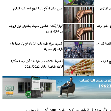
 الدائرى
حبس سائق 4 أيام بتهمة ترويج المخدرات بالسلام
ه على طفل وقتله
”ديلر” يكشف تفاصيل سقوطه بالحشيش قبل ترويجه
بين عملائه فى بدر
لمتبعة لفيروس
المتهمون بسرقة الدراجات النارية: بنخزنها ونبيعها لتاجر
عارف إنها مسروقة
 شقيقته
التخطيط: الانتهاء من تنفيذ 14 ألف وحدة سكنية
بمحافظة الدقهلية خلال 2021/2022
(أبو حمد) في الرياض... كيف عادت 500 ألف ريال بعد...