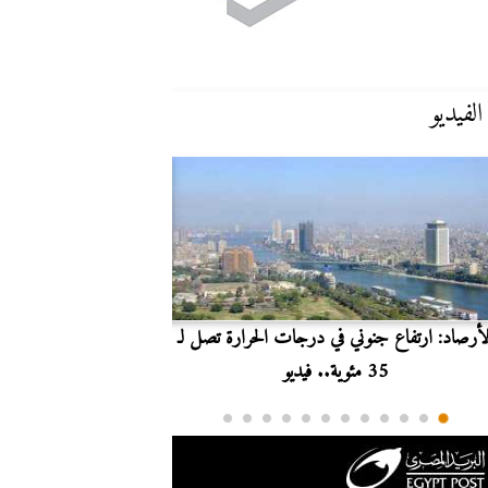
الفيديو
لأرصاد: ارتفاع جنوني في درجات الحرارة تصل لـ
بث مباشر.. مشاهدة مبارا
35 مئوية.. فيديو
الدوري ا