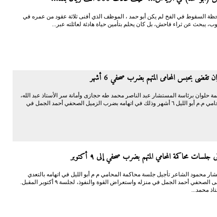
حظة السقوط في الفخ لم يكن أبو حمد ، الموظف الذي أفنى ثلاثة عقود من عمره في
ب، يبحث عن ثراء فاحش، بل كان يحلم بتأمين حياة هادئة لعائلته عبر...
ن تقضى بحبس المحامى المتهم بضرب صحفي 6 أشهر
حلوان برئاسة المستشار عبد الناصر محمد طه حجازى وأمانة سر الأستاذ عبد الله،
بحبس المحامي م.م أبو الليل ٦ أشهر وذلك في اتهامه بضرب الزميل الصحفي أحمد الجمل في
جلسات محاكمة المحامي المتهم بضرب صحفي إلى ٩ أكتوبر
ار محمود الشاعر تأجيل جلسة محاكمة المحامي م م أبو الليل في اتهامه بالتعدي
بالضرب على الصحفي أحمد الجمل في منزله واستعراض القوة والنفوذ، لجلسة ٩ أكتوبر المقبل.
اذ محمد...