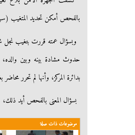
كشفت أجهزة الأمن بلاغ تغي
بالفحص أمكن تحديد المتغيب (سن 16 – مقيم بدائرة مركز شرطة المطرية بالدقه
حدوث مشادة بينه وبين والده، و
بدائرة المركز، وأنها لم تحرر محاضر بغ
بسؤال المعنى بالفحص أيد ذلك، وت
موضوعات ذات صلة