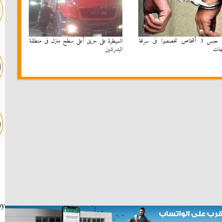
تجديد حبس 3 أشخاص تخصصوا فى سرقة
السيطرة على حريق أعلى سطح منزل فى منطقة
جات
البدرشين
by