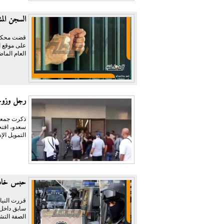
السجن المشدد 3 سنوات لمتهمين بتهدي
على موقع ال
العام الماض
رجل وزوجت
ذكرت جمعية
سعدو، اقتح
التمويل الإ
حبس خادمة وسائق 4 أيام لاتهامهم
سابق داخل 
الصفة التشر