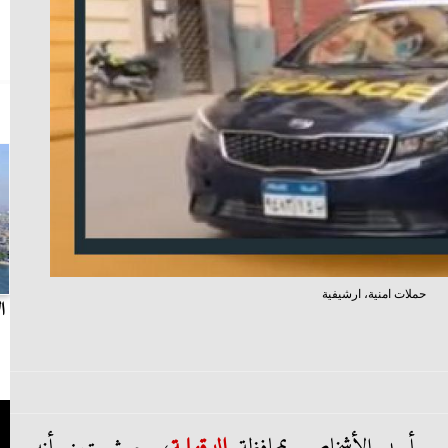
حملات امنية، ارشيفية
بث مباشر.. مباراة الزمالك وسيراميكا كليوباترا في
ا
الدوري