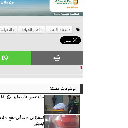
بلاغات التغيب
اخبار الحوادث
الدقهلية
⇧
موضوعات متعلقة
سيارة تدهس شاب بطريق مركز المطري
السيطرة على حريق أعلى سطح منزل ف
البدرشين