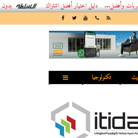
..
أفضل اشتراك IPTV بدون تقطيع 2026 – دليل المشاهد العصري
يت
تكنولوجيا