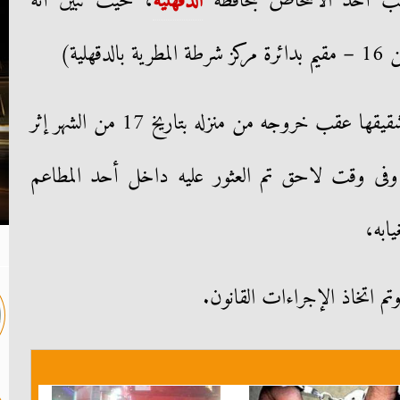
ب أحد الأشخاص بمحافظة
الدقهلية
، حيث تبين أنه
لية)
وبسؤال عمته قررت بتغيب نجل شقيقها عقب خروجه من منزله بتاريخ 17 من الشهر إثر
فى وقت لاحق تم العثور عليه داخل أحد المطاعم
يابه،
م اتخاذ الإجراءات القانون.