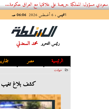
 المملكة حريصة على علاقتها مع العراق حكومة...
الخميس
، 6 أغسطس 2026
06:06 صـ
محمد السعدني
رئيس التحرير
الرئيسية
مصر
تقارير
حوادث
2023-06-27 02:15:41
كشف بلاغ تغيب طف