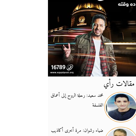
مقالات رأي
آخر
الأخبار
محمد سعيد: رحلة الروح إلى أعماق
الفلسفة
يونيفيل تؤكد دعمها ل
14:24
نائب لبناني: على إير
19:50
ضياء رشوان: مرة أخرى أكاذيب
تزايد نفوذ تنظيم فرس
16:32