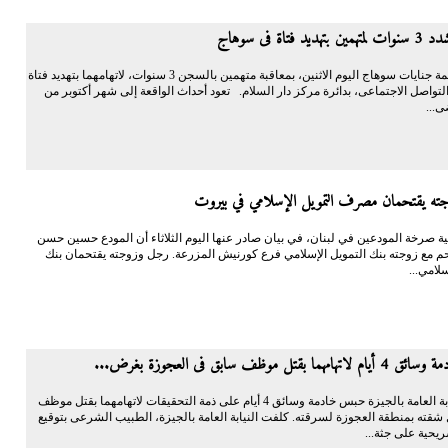
د فتاة فى سوهاج
قضت محكمة جنايات سوهاج اليوم الاثنين، بمعاقبة متهمين بالسجن 3 سنوات، لاتهامهما بتهديد فتاة
تواصل الاجتماعى، بدائرة مركز دار السلام. تعود أحداث الواقعة إلى شهر أكتوبر من
ى...
ه يقتحمان مصرف التمويل الإسلامي في بيروت
 صرخة المودعين في لبنان، في بيان صادر عنها اليوم الثلاثاء أن المودع حسين حسن
م مع زوجته بنك التمويل الإسلامي فرع كورنيش المزرعة. رجل وزوجته يقتحمان بنك
سلامي...
ا بقتل موظف سابق فى العجوزة بغرض...
قررت النيابة العامة بالجيزة حبس خادمة وسائق 4 أيام على ذمة التحقيقات لاتهامهما بقتل موظف
شقته بمنطقة العجوزة لسرقته. كلفت النيابة العامة بالجيزة، الطبيب الشرعى بتوقيع
يحية على جثة...