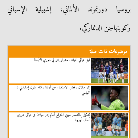
بروسيا دورتموند الألماني، إشبيلية الإسباني
وكوبنهاجن الدنماركي.
موضوعات ذات صلة
قبل نهائي الليلة.. مشوار إنتر في دوري الأبطال
إنتر ميلان يرفض الاستغناء عن أونانا بـ 40 مليون إسترليني لـ
تشيلسي
تشكيل مانشستر سيتي المتوقع أمام إنتر ميلان في نهائي دوري
أبطال أوروبا