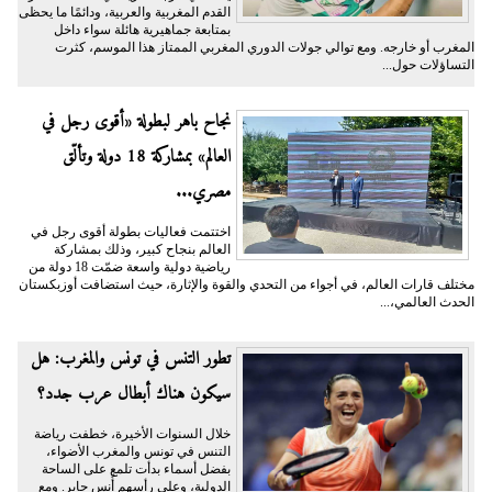
القدم المغربية والعربية، ودائمًا ما يحظى
بمتابعة جماهيرية هائلة سواء داخل
المغرب أو خارجه. ومع توالي جولات الدوري المغربي الممتاز هذا الموسم، كثرت
التساؤلات حول...
نجاح باهر لبطولة «أقوى رجل في
العالم» بمشاركة 18 دولة وتألّق
مصري...
اختتمت فعاليات بطولة أقوى رجل في
العالم بنجاح كبير، وذلك بمشاركة
رياضية دولية واسعة ضمّت 18 دولة من
مختلف قارات العالم، في أجواء من التحدي والقوة والإثارة، حيث استضافت أوزبكستان
الحدث العالمي،...
تطور التنس في تونس والمغرب: هل
سيكون هناك أبطال عرب جدد؟
خلال السنوات الأخيرة، خطفت رياضة
التنس في تونس والمغرب الأضواء،
بفضل أسماء بدأت تلمع على الساحة
الدولية، وعلى رأسهم أُنس جابر. ومع