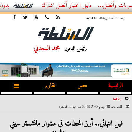
ضل...
أفضل اشتراك IPTV بدون تقطيع 2026 – دليل المشاهد العصري
الجمعة
، 7 أغسطس 2026
04:19 صـ
محمد السعدني
رئيس التحرير
الرئيسية
مصر
تقارير
رياضة
السبت، 10 يونيو 2023
02:09 مـ
بتوقيت القاهرة
2023-06-10 14:09:55
قبل النهائي.. أبرز المحطات في مشوار مانشستر سيتي