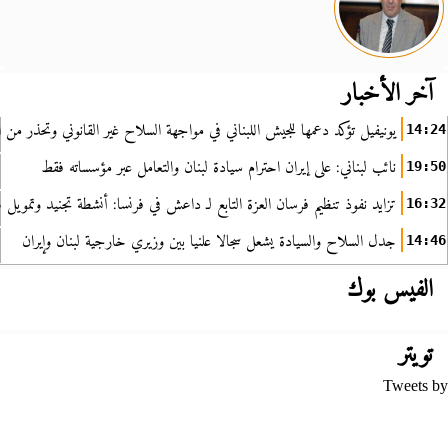
آخر الأخبار
يونيفيل تؤكد دعمها للجيش اللبناني في مواجهة السلاح غير القانوني وتحذر من ا
14:24
نائب لبناني: على إيران احترام سيادة لبنان والتعامل عبر مؤسساته فقط
19:50
تزايد نفوذ تنظيم فرسان العزة التابع لـ داعش في فرنسا: أنشطة تجنيد وتمويل
16:32
جدل السلاح والسيادة يشعل سجالا علنيا بين وزيري خارجية لبنان وإيران
14:46
الفيس بوك
تويتر
Tweets by