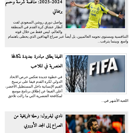
2024-2025: منافسة شرسة وحسم
برتغالي
يواصل دوري روشن السعودي لفت
أنظار عشاق كرة القدم في المنطقة
والعالم، ليس فقط من خلال قوته
التنافسية ومستوى نجومه العالميين، بل أيضاً عبر صراع الهدافين الذي يحظى باهتمام
واسع. وبينما يترقب...
الفيفا يطلق مبادرة جديدة لمكافحة
العنصرية في الملاعب
في خطوة جديدة تعكس حرص الاتحاد
الدولي لكرة القدم فيفا على ترسيخ
القيم الإنسانية داخل المستطيل الأخضر،
أعلن الفيفا عن إطلاق برنامج موسع
لمكافحة العنصرية التي ما زالت تلاحق
اللعبة الأشهر في...
نادي ليفربول: رحلة تاريخية من
الصراع إلى المجد الأوروبي