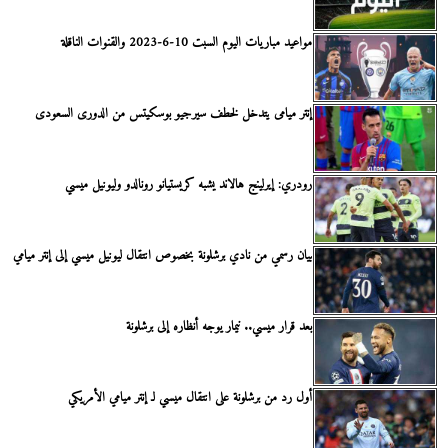
مواعيد مباريات اليوم السبت 10-6-2023 والقنوات الناقلة
إنتر ميامى يتدخل لخطف سيرجيو بوسكيتس من الدورى السعودى
رودري: إيرلينج هالاند يشبه كريستيانو رونالدو وليونيل ميسي
بيان رسمي من نادي برشلونة بخصوص انتقال ليونيل ميسي إلى إنتر ميامي
بعد قرار ميسي.. نيمار يوجه أنظاره إلى برشلونة
أول رد من برشلونة على انتقال ميسي لـ إنتر ميامي الأمريكي