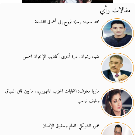
مقالات رأي
محمد سعيد: رحلة الروح إلى أعماق الفلسفة
ضياء رشوان: مرة أخرى أكاذيب الإخوان الخمس
ماريا معلوف: انتخابات الحزب الجمهوري.. ما بين قلق السباق
وطيف ترامب
عمرو الشوبكي: العالم وحقوق الإنسان