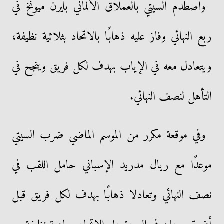
واصطدم السيتي بالعملاق الألماني بايرن ميونخ في
ربع النهائي وفاز عليه ذهابًا بالاتحاد بثلاثية نظيفة،
ويتعادل معه في الإياب بهدف لكل فريق وينجح في
التأهل لنصف النهائي.
وفي موقعة مكرر من الموسم الماضي ضرب السيتي
موعدًا مع ريال مدريد الإسباني حامل اللقب في
نصف النهائي وتعادلا ذهابًا بهدف لكل فريق قبل