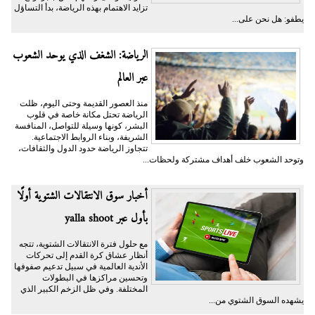
تزايد الاهتمام بهذه الرياضة، بدأ التساؤل
يطفو: هل نحن على...
الرياضة: الشغف الذي يوحد الشعوب
عبر العالم
منذ العصور القديمة وحتى اليوم، ظلت
الرياضة تحتل مكانة خاصة في قلوب
البشر، كونها وسيلة للتواصل، المنافسة
الشريفة، وبناء الروابط الاجتماعية.
تتجاوز الرياضة حدود الدول والثقافات،
وتوحد الشعوب خلف أهداف مشتركة ولحظات...
أخبار سوق الانتقالات الشتوية أولًا
بأول عبر yalla shoot
مع حلول فترة الانتقالات الشتوية، تتجه
أنظار عشاق كرة القدم إلى تحركات
الأندية العالمية في سبيل تدعيم صفوفها
وتحسين مراكزها في البطولات
المختلفة. وفي ظل الزخم الكبير الذي
يشهده السوق الشتوي من...