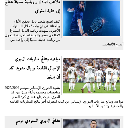
ملاعب البادل ,, رياضة حديثة تحتاج
إلى تنفيذ احترافي
كيف يُصنع ملعب بادل يحقق الأداء
والمتانة في آنٍ واحد؟ خلال السنوات
الأخيرة، شهدت رياضة البادل انتشارًا
لافتًا في مصر والمنطقة العربية، لتتحول
من رياضة حديثة نسبيًا إلى واحدة من
أسرع الألعاب...
مواعيد ونتائج مباريات الدوري
الإسباني القادمة وريال مدريد كاد
أن يسقط
يشهد الدوري الإسباني موسم 2025/2026
منافسات محتدمة وأداءً مثيرًا من كبار
الفرق، حيث يتابع عشاق كرة القدم
مواعيد ونتائج مباريات الدوري الإسباني عن كثب لمعرفة آخر نتائج المباريات القادمة
والماضية. وتشهد الأسابيع...
هدافي الدوري السعودي موسم