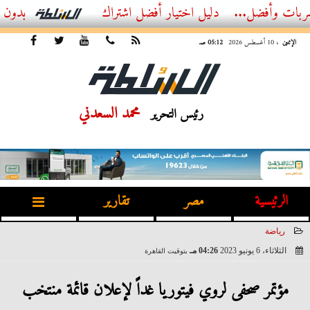
ضل...
أفضل اشتراك IPTV بدون تقطيع 2026 – دليل المشاهد العصري
الإثنين
، 10 أغسطس 2026
05:12 صـ
محمد السعدني
رئيس التحرير
الرئيسية
مصر
تقارير
رياضة
الثلاثاء، 6 يونيو 2023
04:26 مـ
بتوقيت القاهرة
2023-06-06 16:26:59
مؤتمر صحفى لروي فيتوريا غداً لإعلان قائمة منتخب