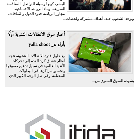
البشر، كونها وسيلة للتواصل، المنافسة
الشريفة، وبناء الروابط الاجتماعية.
تتجاوز الرياضة حدود الدول والثقافات،
وتوحد الشعوب خلف أهداف مشتركة ولحظات...
أخبار سوق الانتقالات الشتوية أولًا
بأول عبر yalla shoot
مع حلول فترة الانتقالات الشتوية، تتجه
أنظار عشاق كرة القدم إلى تحركات
الأندية العالمية في سبيل تدعيم صفوفها
وتحسين مراكزها في البطولات
المختلفة. وفي ظل الزخم الكبير الذي
يشهده السوق الشتوي من...