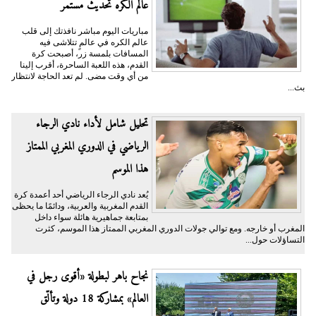
عالم الكره تحديث مستمر
مباريات اليوم مباشر نافذتك إلى قلب
عالم الكره في عالمٍ تتلاشى فيه
المسافات بلمسة زر، أصبحت كرة
القدم، هذه اللعبة الساحرة، أقرب إلينا
من أي وقت مضى. لم تعد الحاجة لانتظار
بث...
تحليل شامل لأداء نادي الرجاء
الرياضي في الدوري المغربي الممتاز
هذا الموسم
يُعد نادي الرجاء الرياضي أحد أعمدة كرة
القدم المغربية والعربية، ودائمًا ما يحظى
بمتابعة جماهيرية هائلة سواء داخل
المغرب أو خارجه. ومع توالي جولات الدوري المغربي الممتاز هذا الموسم، كثرت
التساؤلات حول...
نجاح باهر لبطولة «أقوى رجل في
العالم» بمشاركة 18 دولة وتألّق