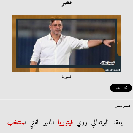
مصر
فيتوريا
سمر منير
يعقد البرتغالي روي
فيتوريا
المدير الفني ل
منتخب