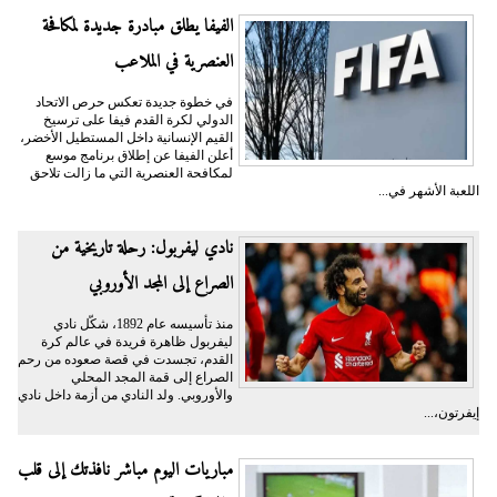
الفيفا يطلق مبادرة جديدة لمكافحة
العنصرية في الملاعب
في خطوة جديدة تعكس حرص الاتحاد
الدولي لكرة القدم فيفا على ترسيخ
القيم الإنسانية داخل المستطيل الأخضر،
أعلن الفيفا عن إطلاق برنامج موسع
لمكافحة العنصرية التي ما زالت تلاحق
اللعبة الأشهر في...
نادي ليفربول: رحلة تاريخية من
الصراع إلى المجد الأوروبي
منذ تأسيسه عام 1892، شكّل نادي
ليفربول ظاهرة فريدة في عالم كرة
القدم، تجسدت في قصة صعوده من رحم
الصراع إلى قمة المجد المحلي
والأوروبي. ولد النادي من أزمة داخل نادي
إيفرتون،...
مباريات اليوم مباشر نافذتك إلى قلب