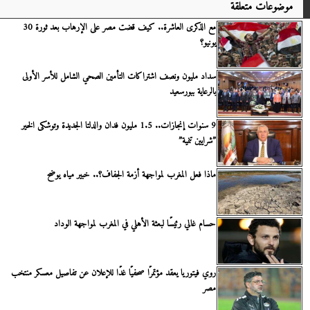
موضوعات متعلقة
مع الذكرى العاشرة.. كيف قضت مصر على الإرهاب بعد ثورة 30
يونيو؟
سداد مليون ونصف اشتراكات التأمين الصحي الشامل للأسر الأولى
بالرعاية ببورسعيد
9 سنوات إنجازات.. 1.5 مليون فدان والدلتا الجديدة وتوشكى الخير
”شرايين تنمية”
ماذا فعل المغرب لمواجهة أزمة الجفاف؟.. خبير مياه يوضح
حسام غالي رئيسًا لبعثة الأهلي في المغرب لمواجهة الوداد
روي فيتوريا يعقد مؤتمرًا صحفيًا غدًا للإعلان عن تفاصيل معسكر منتخب
مصر