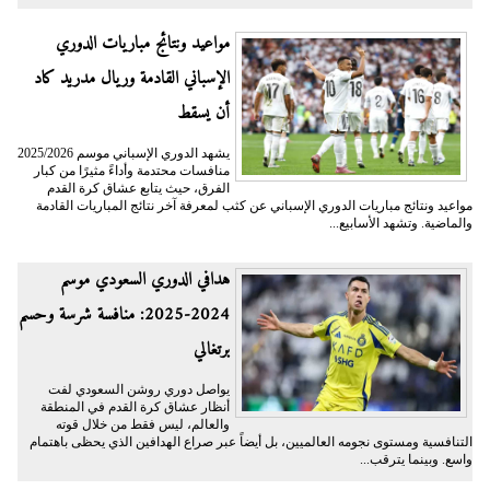
مواعيد ونتائج مباريات الدوري
الإسباني القادمة وريال مدريد كاد
أن يسقط
يشهد الدوري الإسباني موسم 2025/2026
منافسات محتدمة وأداءً مثيرًا من كبار
الفرق، حيث يتابع عشاق كرة القدم
مواعيد ونتائج مباريات الدوري الإسباني عن كثب لمعرفة آخر نتائج المباريات القادمة
والماضية. وتشهد الأسابيع...
هدافي الدوري السعودي موسم
2024-2025: منافسة شرسة وحسم
برتغالي
يواصل دوري روشن السعودي لفت
أنظار عشاق كرة القدم في المنطقة
والعالم، ليس فقط من خلال قوته
التنافسية ومستوى نجومه العالميين، بل أيضاً عبر صراع الهدافين الذي يحظى باهتمام
واسع. وبينما يترقب...