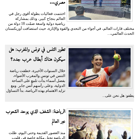
مصري...
اختتمت فعاليات بطولة أقوى رجل في
العالم بنجاح كبير، وذلك بمشاركة
رياضية دولية واسعة ضمّت 18 دولة من
مختلف قارات العالم، في أجواء من التحدي والقوة والإثارة، حيث استضافت أوزبكستان
الحدث العالمي،...
تطور التنس في تونس والمغرب: هل
سيكون هناك أبطال عرب جدد؟
خلال السنوات الأخيرة، خطفت رياضة
التنس في تونس والمغرب الأضواء،
بفضل أسماء بدأت تلمع على الساحة
الدولية، وعلى رأسهم أُنس جابر. ومع
تزايد الاهتمام بهذه الرياضة، بدأ التساؤل
يطفو: هل نحن على...
الرياضة: الشغف الذي يوحد الشعوب
عبر العالم
منذ العصور القديمة وحتى اليوم، ظلت
الرياضة تحتل مكانة خاصة في قلوب