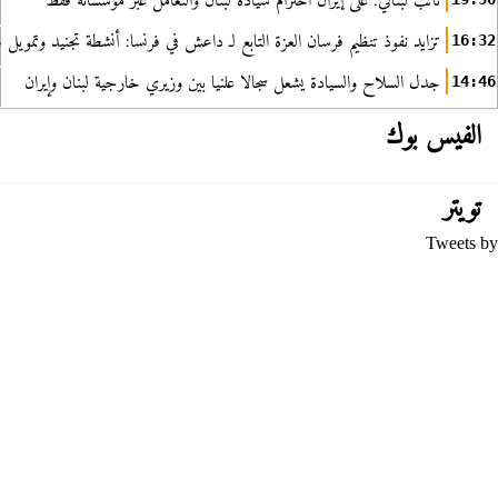
نائب لبناني: على إيران احترام سيادة لبنان والتعامل عبر مؤسساته فقط
تزايد نفوذ تنظيم فرسان العزة التابع لـ داعش في فرنسا: أنشطة تجنيد وتمويل
16:32
جدل السلاح والسيادة يشعل سجالا علنيا بين وزيري خارجية لبنان وإيران
14:46
الفيس بوك
تويتر
Tweets by