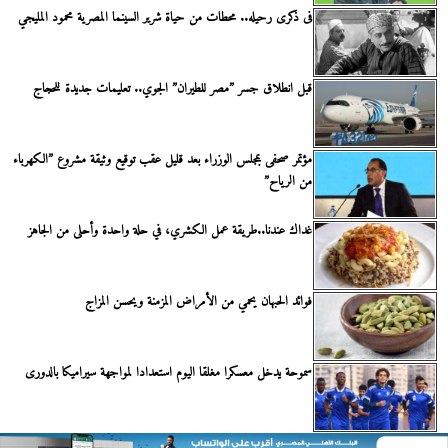
فى ذكرى رحيله.. محطات من حياة شرير السينما المصرية محمود المليجي
قبل انطلاق جسر ”مصر للطيران” الجوي.. تعليمات جديدة للحجاج
مؤتمر صحفى بمجلس الوزراء بعد قليل عقب توقيع وثيقة مشروع ”الكهرباء
من الرياح”
غداك عندنا..طريقة عمل الكشري، في حلة واحدة وأحلى من الجاهز
فوائد الحبهان يحمي من الأمراض المزمنة ويحسن المزاج
سموحة يدخل معسكرا مغلقا اليوم استعدادا لمواجهة سيراميكا بالدورى