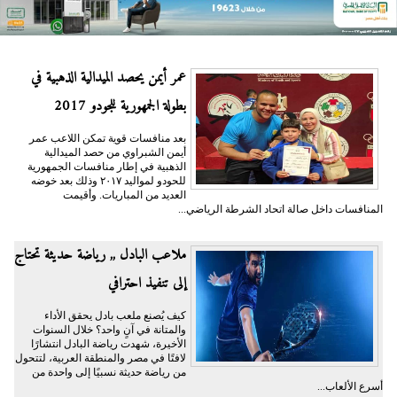
عمر أيمن يحصد الميدالية الذهبية في
بطولة الجمهورية للجودو 2017
بعد منافسات قوية تمكن اللاعب عمر
أيمن الشبراوي من حصد الميدالية
الذهبية في إطار منافسات الجمهورية
للحودو لمواليد ٢٠١٧ وذلك بعد خوضه
العديد من المباريات. وأقيمت
المنافسات داخل صالة اتحاد الشرطة الرياضي...
ملاعب البادل ,, رياضة حديثة تحتاج
إلى تنفيذ احترافي
كيف يُصنع ملعب بادل يحقق الأداء
والمتانة في آنٍ واحد؟ خلال السنوات
الأخيرة، شهدت رياضة البادل انتشارًا
لافتًا في مصر والمنطقة العربية، لتتحول
من رياضة حديثة نسبيًا إلى واحدة من
أسرع الألعاب...