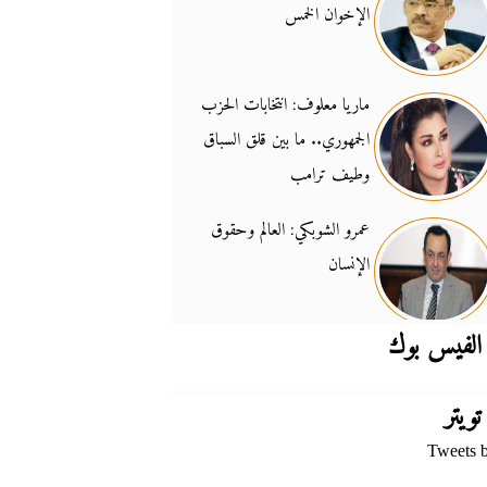
الإخوان الخمس
جدل السلاح والسيادة
14:46
ماريا معلوف: انتخابات الحزب
الجمهوري.. ما بين قلق السباق
وطيف ترامب
عمرو الشوبكي: العالم وحقوق
الإنسان
الفيس بوك
تويتر
Tweets 