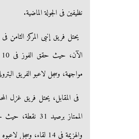
نظيفين فى الجولة الماضية.
مواجهة، وسجل لاعبو الفريق البترولى 29 هدفا واستقبلت شباكهم 36 ه
فى المقابل، يحتل فريق غزل الم
والهزيمة فى 14 لقاء، وسجل لاعبوه 27 هدفا واستقبلت شباكه 41 هدفا.