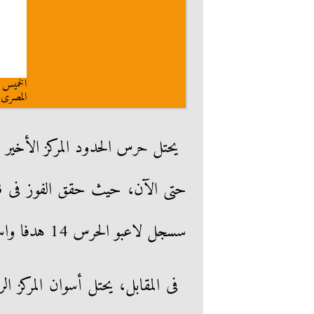
المصرى
سسجل لاعبو الحرس 14 هدفا واستقبلت شباكه 37 هدفا.