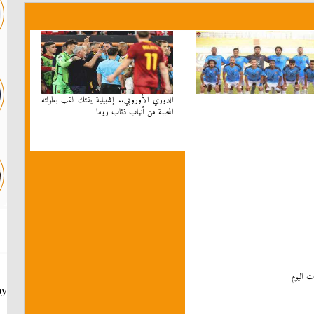
الدوري الأوروبي.. إشبيلية يفتك لقب بطولته
المحببة من أنياب ذئاب روما
ت اليوم
by