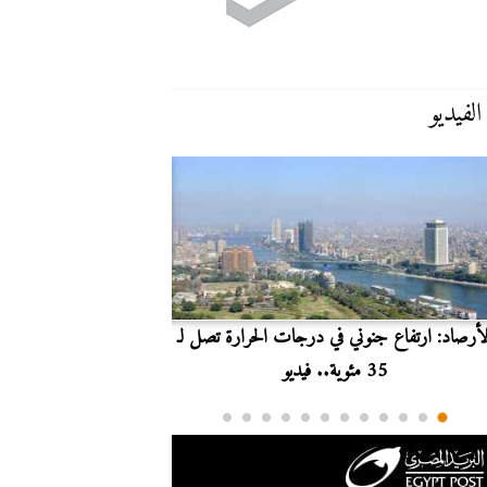
الفيديو
لأرصاد: ارتفاع جنوني في درجات الحرارة تصل لـ
بث مباشر.. مشاهدة مبارا
35 مئوية.. فيديو
الدوري ا