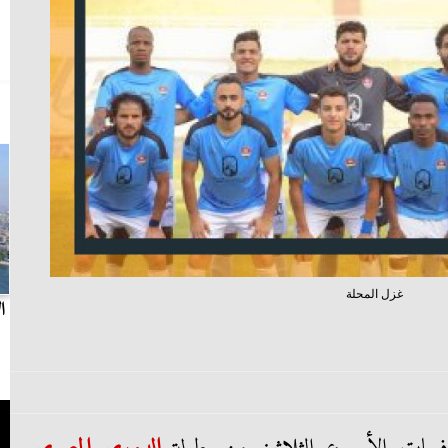
غزل المحلة
بث مباشر.. مباراة الزمالك وسيراميكا كليوباترا في
ا
الدوري