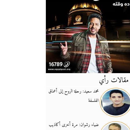
مقالات رأي
آخر
الأخبار
محمد سعيد: رحلة الروح إلى أعماق
الفلسفة
يونيفيل تؤكد دعمها ل
14:24
نائب لبناني: على إير
19:50
ضياء رشوان: مرة أخرى أكاذيب
تزايد نفوذ تنظيم فرس
16:32