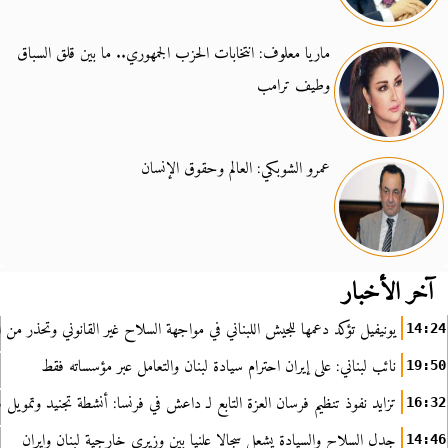
ماريا معلوف: انتخابات الحزب الجمهوري.. ما بين قلق السباق
وطيف ترامب
عمرو الشوبكي: العالم وحقوق الإنسان
آخر الأخبار
يونيفيل تؤكد دعمها للجيش اللبناني في مواجهة السلاح غير القانوني وتحذر من ا
14:24
نائب لبناني: على إيران احترام سيادة لبنان والتعامل عبر مؤسساته فقط
19:50
تزايد نفوذ تنظيم فرسان العزة التابع لـ داعش في فرنسا: أنشطة تجنيد وتمويل
16:32
جدل السلاح والسيادة يشعل سجالا علنيا بين وزيري خارجية لبنان وإيران
14:46