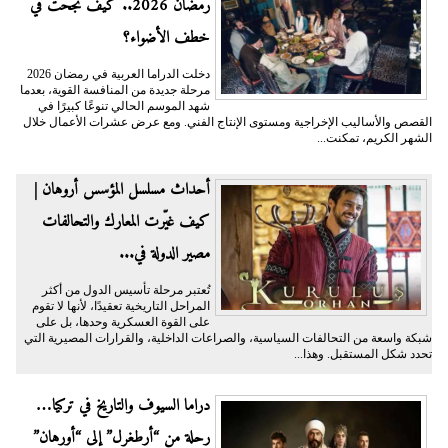
رمضان 2026.. كيف نجحت في
خطف الأضواء؟
دخلت الدراما العربية في رمضان 2026
مرحلة جديدة من المنافسة القوية، بعدما
شهد الموسم الحالي تنوعًا كبيرًا في
القصص والأساليب الإخراجية ومستوى الإنتاج الفني. ومع عرض عشرات الأعمال خلال
الشهر الكريم، تمكنت...
أحداث مسلسل المؤسس أروهان |
كيف غيّرت المعارك والتحالفات
مصير الدولة في...
تُعتبر مرحلة تأسيس الدول من أكثر
المراحل التاريخية تعقيدًا، لأنها لا تقوم
على القوة العسكرية وحدها، بل على
شبكة واسعة من التحالفات السياسية، والصراعات الداخلية، والقرارات المصيرية التي
تحدد شكل المستقبل. وهذا...
دراما السيوف والتاريخ في تركيا…
رحلة من “أرطغرل” إلى “أورهان”