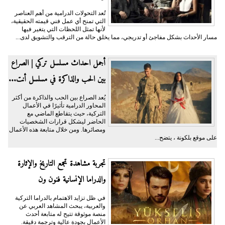
تُعد التحولات الدرامية من أهم العناصر
التي تمنح أي عمل فني قيمته الحقيقية،
لأنها تمثل اللحظات التي يتغير فيها
مسار الأحداث بشكل مفاجئ أو تدريجي، مما يخلق حالة من الترقب والتشويق لدى...
أجمل احداث مسلسل تركي | الصراع
بين الحب والذاكرة في مسلسل أنت...
يُعد الصراع بين الحب والذاكرة من أكثر
المحاور الدرامية تأثيرًا في الأعمال
التركية، حيث يتقاطع الماضي مع
الحاضر ليشكل قرارات الشخصيات
ومصائرها. ومن خلال متابعة هذه الأعمال
على موقع بلكونة ، يتضح...
تجربة مشاهدة تجمع التاريخ والإثارة
والدراما الإنسانية فنون ون
في ظل تزايد الاهتمام بالدراما التركية
والعربية، يبحث المشاهد العربي عن
منصة موثوقة تتيح له متابعة أحدث
الأعمال بجودة عالية وترجمة دقيقة.