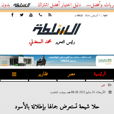
ضل...
أفضل اشتراك IPTV بدون تقطيع 2026 – دليل المشاهد العصري
الجمعة
، 7 أغسطس 2026
08:22 مـ
محمد السعدني
رئيس التحرير
الرئيسية
مصر
تقارير
فن
الأربعاء، 24 مايو 2023
01:31 صـ
بتوقيت القاهرة
2023-05-24 01:31:24
حلا شيحة تستعرض جمالها بإطلالة بالأسود