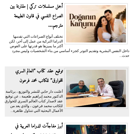
أجمل مسلسلات تركي | مقارنة بين
الصراع النفسي في قانون الطبيعة
مترجم...
تختلف أنواع الصراعات التي تقدمها
الدراما التركية من عمل إلى آخر، لكن
أكثر ما يميزها هو قدرتها على الغوص
داخل النفس البشرية وتقديم التوتر كجزء أساسي من بناء الشخصيات وليس مجرد
حدث...
توقيع عقد كتاب ”العالم السري
للخوارق” للكاتب محمد فرعون
أعلنت دار حابي للنشر والتوزيع ، برئاسة
الدكتور محمد إبراهيم طعيمة ، عن توقيع
عقد لاصدار كتاب العالم السري للخوارق
للكاتب محمد فرعون ، والذي يعد من
الأعمال البحثية التي تتناول ظاهرة...
أبرز مفاجآت الدراما العربية في