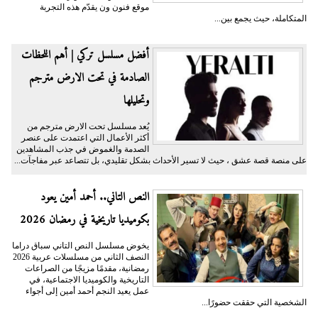
موقع فنون ون يقدّم هذه التجربة
المتكاملة، حيث يجمع بين...
أفضل مسلسل تركي | أهم اللحظات
الصادمة في تحت الارض مترجم
وتحليلها
يُعد مسلسل تحت الارض مترجم من
أكثر الأعمال التي اعتمدت على عنصر
الصدمة والغموض في جذب المشاهدين
على منصة قصة عشق ، حيث لا تسير الأحداث بشكل تقليدي، بل تتصاعد عبر مفاجآت...
النص التاني.. أحمد أمين يعود
بكوميديا تاريخية في رمضان 2026
يخوض مسلسل النص التاني سباق دراما
النصف الثاني من مسلسلات عربية 2026
رمضانية، مقدمًا مزيجًا من الصراعات
التاريخية والكوميديا الاجتماعية، في
عمل يعيد النجم أحمد أمين إلى أجواء
الشخصية التي حققت حضورًا...