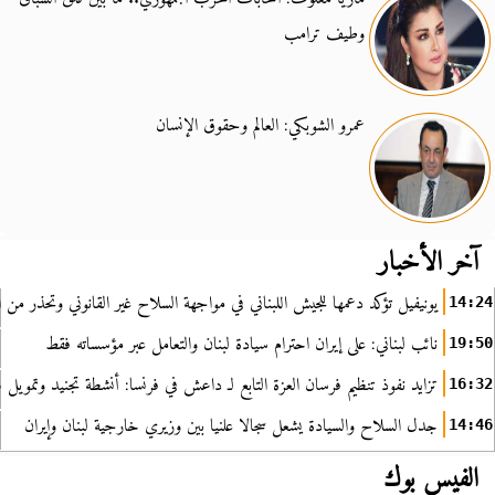
وطيف ترامب
عمرو الشوبكي: العالم وحقوق الإنسان
آخر الأخبار
يونيفيل تؤكد دعمها للجيش اللبناني في مواجهة السلاح غير القانوني وتحذر من ا
14:24
نائب لبناني: على إيران احترام سيادة لبنان والتعامل عبر مؤسساته فقط
19:50
تزايد نفوذ تنظيم فرسان العزة التابع لـ داعش في فرنسا: أنشطة تجنيد وتمويل
16:32
جدل السلاح والسيادة يشعل سجالا علنيا بين وزيري خارجية لبنان وإيران
14:46
الفيس بوك