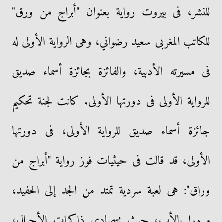
للنشر، فى بيروت رواية بعنوان "أبراج من ورق"
للكاتب المغربى سعيد رضواني، وهى الرواية الأولى له
فى مسيرته الأدبية، والفائزة بجائزة أسماء صديق
للرواية الأولى فى دورتها الأولى. كانت لجنة تحكيم
جائزة أسماء صديق للرواية الأولى، فى دورتها
الأولى، قد قالت فى حيثيات فوز رواية "أبراج من
وراق": هى لعبة سردية تمتد من الجد إلى الحفيد،
مرورا بالأب، حيث تتصادى ذاكرات الأجيال،