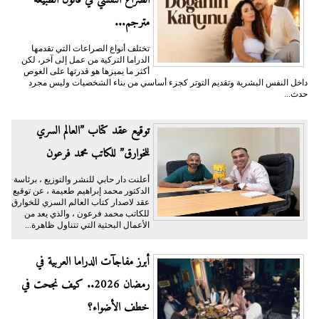
مترجم...
تختلف أنواع الصراعات التي تقدمها
الدراما التركية من عمل إلى آخر، لكن
أكثر ما يميزها هو قدرتها على الغوص
داخل النفس البشرية وتقديم التوتر كجزء أساسي من بناء الشخصيات وليس مجرد
حدث...
توقيع عقد كتاب ”العالم السري
للخوارق” للكاتب محمد فرعون
أعلنت دار حابي للنشر والتوزيع ، برئاسة
الدكتور محمد إبراهيم طعيمة ، عن توقيع
عقد لاصدار كتاب العالم السري للخوارق
للكاتب محمد فرعون ، والذي يعد من
الأعمال البحثية التي تتناول ظاهرة...
أبرز مفاجآت الدراما العربية في
رمضان 2026.. كيف نجحت في
خطف الأضواء؟