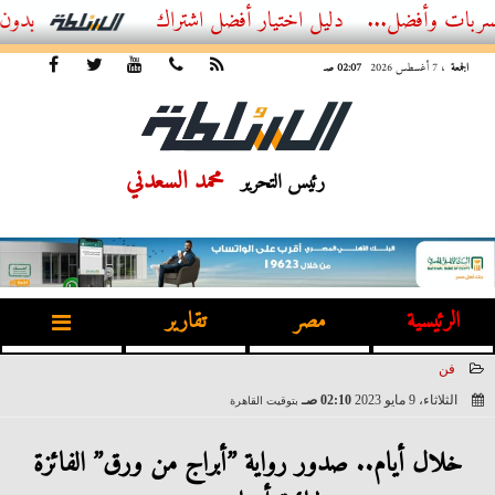
ضل...
أفضل اشتراك IPTV بدون تقطيع 2026 – دليل المشاهد العصري
الجمعة
، 7 أغسطس 2026
02:07 صـ
محمد السعدني
رئيس التحرير
الرئيسية
مصر
تقارير
فن
الثلاثاء، 9 مايو 2023
02:10 صـ
بتوقيت القاهرة
2023-05-09 02:10:37
خلال أيام.. صدور رواية ”أبراج من ورق” الفائزة