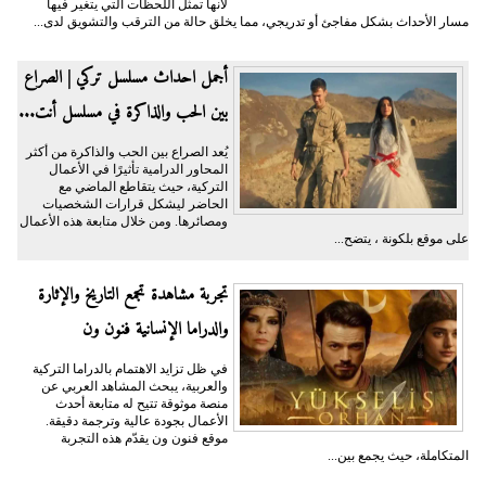
لأنها تمثل اللحظات التي يتغير فيها
مسار الأحداث بشكل مفاجئ أو تدريجي، مما يخلق حالة من الترقب والتشويق لدى...
أجمل احداث مسلسل تركي | الصراع
بين الحب والذاكرة في مسلسل أنت...
يُعد الصراع بين الحب والذاكرة من أكثر
المحاور الدرامية تأثيرًا في الأعمال
التركية، حيث يتقاطع الماضي مع
الحاضر ليشكل قرارات الشخصيات
ومصائرها. ومن خلال متابعة هذه الأعمال
على موقع بلكونة ، يتضح...
تجربة مشاهدة تجمع التاريخ والإثارة
والدراما الإنسانية فنون ون
في ظل تزايد الاهتمام بالدراما التركية
والعربية، يبحث المشاهد العربي عن
منصة موثوقة تتيح له متابعة أحدث
الأعمال بجودة عالية وترجمة دقيقة.
موقع فنون ون يقدّم هذه التجربة
المتكاملة، حيث يجمع بين...