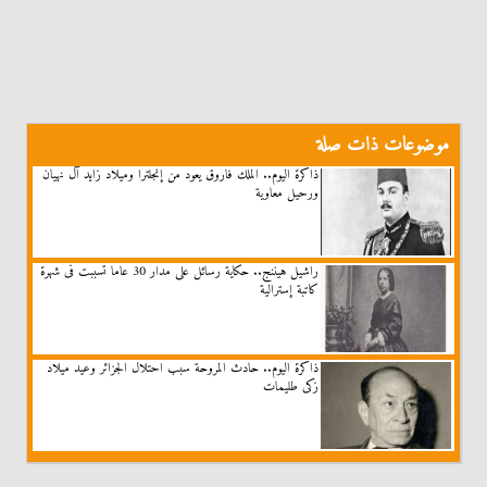
موضوعات ذات صلة
ذاكرة اليوم.. الملك فاروق يعود من إنجلترا وميلاد زايد آل نهيان
ورحيل معاوية
راشيل هيننج.. حكاية رسائل على مدار 30 عاما تسببت فى شهرة
كاتبة إسترالية
ذاكرة اليوم.. حادث المروحة سبب احتلال الجزائر وعيد ميلاد
زكى طليمات