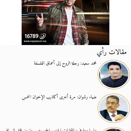
مقالات رأي
محمد سعيد: رحلة الروح إلى أعماق الفلسفة
ضياء رشوان: مرة أخرى أكاذيب الإخوان الخمس
ماريا معلوف: انتخابات الحزب الجمهوري.. ما بين قلق السباق