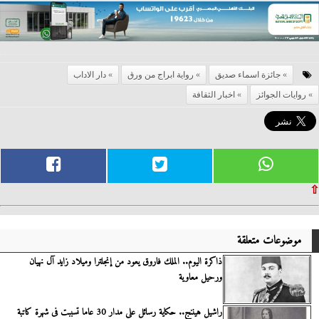
جائزة اسماء صديق
رواية ابراج من ورق
دار الاداب
روايات الجوائز
اخبار الثقافة
⇧
موضوعات متعلقة
ذاكرة اليوم.. الملك فاروق يعود من إنجلترا وميلاد زايد آل نهيان
ورحيل معاوية
راشيل هيننج.. حكاية رسائل على مدار 30 عاما تسببت فى شهرة كاتبة