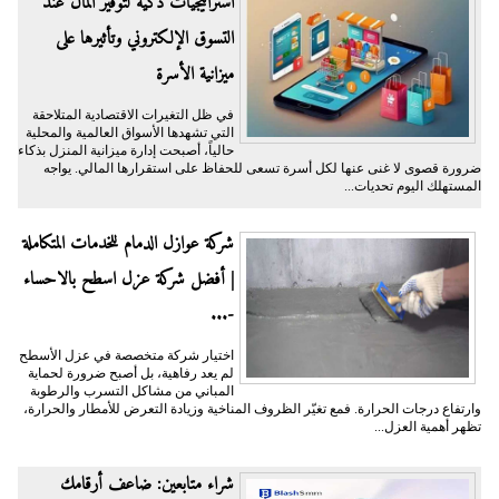
​استراتيجيات ذكية لتوفير المال عند
التسوق الإلكتروني وتأثيرها على
ميزانية الأسرة
​في ظل التغيرات الاقتصادية المتلاحقة
التي تشهدها الأسواق العالمية والمحلية
حالياً، أصبحت إدارة ميزانية المنزل بذكاء
ضرورة قصوى لا غنى عنها لكل أسرة تسعى للحفاظ على استقرارها المالي. يواجه
المستهلك اليوم تحديات...
شركة عوازل الدمام للخدمات المتكاملة
| أفضل شركة عزل اسطح بالاحساء
-...
اختيار شركة متخصصة في عزل الأسطح
لم يعد رفاهية، بل أصبح ضرورة لحماية
المباني من مشاكل التسرب والرطوبة
وارتفاع درجات الحرارة. فمع تغيّر الظروف المناخية وزيادة التعرض للأمطار والحرارة،
تظهر أهمية العزل...
شراء متابعين: ضاعف أرقامك