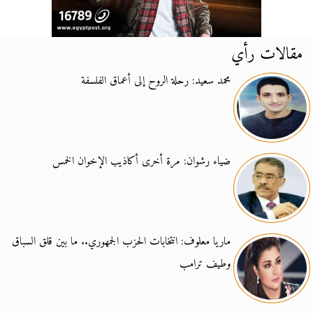
مقالات رأي
محمد سعيد: رحلة الروح إلى أعماق الفلسفة
ضياء رشوان: مرة أخرى أكاذيب الإخوان الخمس
ماريا معلوف: انتخابات الحزب الجمهوري.. ما بين قلق السباق
وطيف ترامب