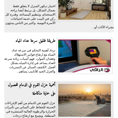
اختيار ديكور المنزل لا يتعلق فقط
بجمال الشكل، بل يرتبط أيضا براحة
الاستخدام، وتنظيم المساحة، وقدرة كل
ركن في البيت على خدمة احتياجات
الأسرة اليومية. وكثير من الناس يبدؤون
بشراء الأثاث أو...
طريقة تقليل سرعة عداد المياه
تزداد أهمية التحكم في سرعة عداد
المياه مع ارتفاع فواتير الاستهلاك
وفقدان الموارد. فهم أسباب زيادة سرعة
العداد يساعد في إدارة المياه بشكل
أفضل. الكشف المبكر عن التسربات
والعزل الجيد للأنابيب يساهم...
أهمية عزل الفوم في الدمام للحصول
على حماية متكاملة
عزل الفوم في الدمام من أهم الإجراءات
الحديثة للحفاظ على المباني من تأثيرات
الحرارة والرطوبة العالية المنتشرة في
المنطقة، ويصبح مع ارتفاع درجات