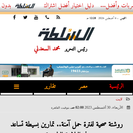
ضل...
أفضل اشتراك IPTV بدون تقطيع 2026 – دليل المشاهد العصري
الخميس
، 6 أغسطس 2026
12:28 مـ
محمد السعدني
رئيس التحرير
الرئيسية
مصر
تقارير
لايت
الأربعاء، 30 أغسطس 2023
02:00 صـ
بتوقيت القاهرة
2023-08-30 02:00:36
روشتة صحية لفترة حمل آمنة.. تمارين بسيطة تساعد