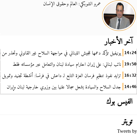
عمرو الشوبكي: العالم وحقوق الإنسان
آخر الأخبار
يونيفيل تؤكد دعمها للجيش اللبناني في مواجهة السلاح غير القانوني وتحذر من ا
14:24
نائب لبناني: على إيران احترام سيادة لبنان والتعامل عبر مؤسساته فقط
19:50
تزايد نفوذ تنظيم فرسان العزة التابع لـ داعش في فرنسا: أنشطة تجنيد وتمويل
16:32
جدل السلاح والسيادة يشعل سجالا علنيا بين وزيري خارجية لبنان وإيران
14:46
الفيس بوك
تويتر
Tweets by