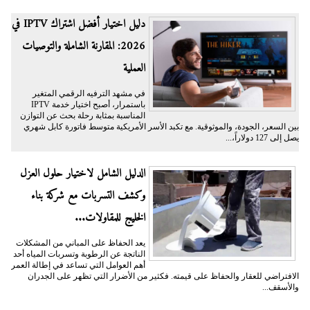
دليل اختيار أفضل اشتراك IPTV في
2026: المقارنة الشاملة والتوصيات
العملية
في مشهد الترفيه الرقمي المتغير
باستمرار، أصبح اختيار خدمة IPTV
المناسبة بمثابة رحلة بحث عن التوازن
بين السعر، الجودة، والموثوقية. مع تكبد الأسر الأمريكية متوسط فاتورة كابل شهري
يصل إلى 127 دولاراً،...
الدليل الشامل لاختيار حلول العزل
وكشف التسربات مع شركة بناء
الخليج للمقاولات...
يعد الحفاظ على المباني من المشكلات
الناتجة عن الرطوبة وتسربات المياه أحد
أهم العوامل التي تساعد في إطالة العمر
الافتراضي للعقار والحفاظ على قيمته. فكثير من الأضرار التي تظهر على الجدران
والأسقف...