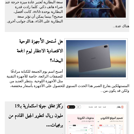
سعة البطارية تُعتبر عادة ميزة حرجة عند
شراء هاتف ذكي. كلما زادت قدرة
البطارية بوحدة mAh، كانت أفضل،
صحيح؟ بينما يمكن أن تؤثر سعة
البطارية على الأداء، هناك جوانب أخرى.
هناك عدة...
هل تستحق الأجهزة اللوحية
الاقتصادية الانتظار ليوم الجمعة
البيضاء؟
أصبح اسم يوم الجمعة للكتابة مرادفًا
للصفقات الرائعة، خاصة للأجهزة التقنية
مثل الأجهزة اللوحية. ينتظر العديد من
المستهلكين بفارغ الصبر هذا الحدث السنوي للحصول على الأجهزة بأسعار مخفضة،
ولكن قد يكون من...
ركاز تغلق جولة استثمارية بـ19
مليون ريال لتطوير الجيل القادم من
برمجيات...