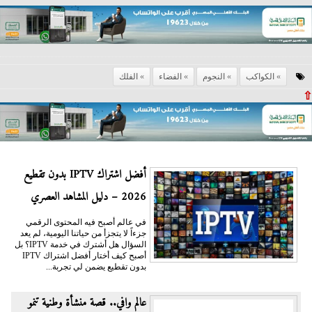
الكواكب
النجوم
الفضاء
الفلك
⇧
أفضل اشتراك IPTV بدون تقطيع
2026 – دليل المشاهد العصري
في عالم أصبح فيه المحتوى الرقمي
جزءاً لا يتجزأ من حياتنا اليومية، لم يعد
السؤال هل أشترك في خدمة IPTV؟ بل
أصبح كيف أختار أفضل اشتراك IPTV
بدون تقطيع يضمن لي تجربة...
عالم وافي.. قصة منشأة وطنية تنمو