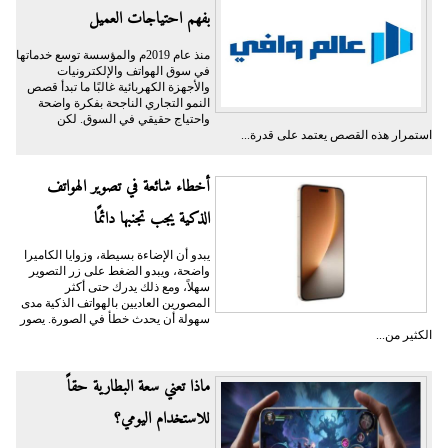
بفهم احتياجات العميل
منذ عام 2019م والمؤسسة توسع خدماتها
في سوق الهواتف والإلكترونيات
والأجهزة الكهربائية غالبًا ما تبدأ قصص
النمو التجاري الناجحة بفكرة واضحة
واحتياج حقيقي في السوق. لكن
استمرار هذه القصص يعتمد على قدرة...
أخطاء شائعة في تصوير الهواتف
الذكية يجب تجنبها دائمًا
يبدو أن الإضاءة بسيطة، وزوايا الكاميرا
واضحة، ويبدو الضغط على زر التصوير
سهلاً، ومع ذلك يدرك حتى أكثر
المصورين العاديين بالهواتف الذكية مدى
سهولة أن يحدث خطأ في الصورة. يصور
الكثير من...
ماذا تعني سعة البطارية حقاً
للاستخدام اليومي؟