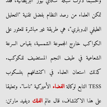
وحسبما ذكرت شبكة "سكاي نيوز" البريطانية، فقد
تمكن العلماء من رصد النظام بفضل تقنية "التحليل
الطيفي الدوبلري"، هي طريقة غير مباشرة للعثور على
الكواكب خارج المجموعة الشمسية، بقياس السرعة
الشعاعية في طيف النجم المستضيف للكوكب.
كذلك استعان العلماء في اكتشافهم بتلسكوب
TESS التابع لوكالة
الفضاء
الأميركية "ناسا". وتعليقا
على هذا الاكتشاف، قال عالم
الفلك
ديفيد مارتن: