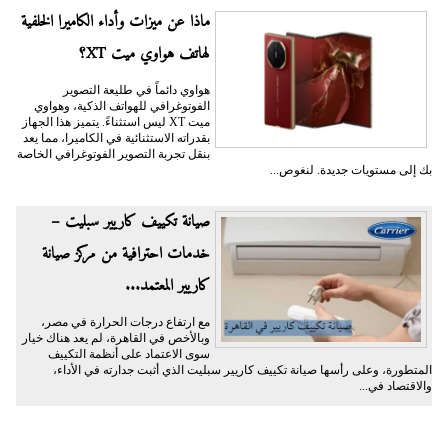
ماذا عن ميزات وأداء الكاميرا الخلفية
لهاتف هواوي ميت XT؟
هواوي دائماً في طليعة التصوير
الفوتوغرافي للهواتف الذكية، وهواوي
ميت XT ليس استثناءً. يتميز هذا الجهاز
بقدراته الاستثنائية في الكاميرا، مما يعد
بنقل تجربة التصوير الفوتوغرافي الخاصة
بك إلى مستويات جديدة. لنغوص...
صيانة تكييف كاريير سبليت –
خدمات احترافية من مركز صيانة
كاريير المعتمد...
مع ارتفاع درجات الحرارة في مصر،
وبالأخص في القاهرة، لم يعد هناك خيار
سوى الاعتماد على أنظمة التكييف
المتطورة، وعلى رأسها صيانة تكييف كاريير سبليت الذي أثبت جدارته في الأداء،
والاقتصاد في...