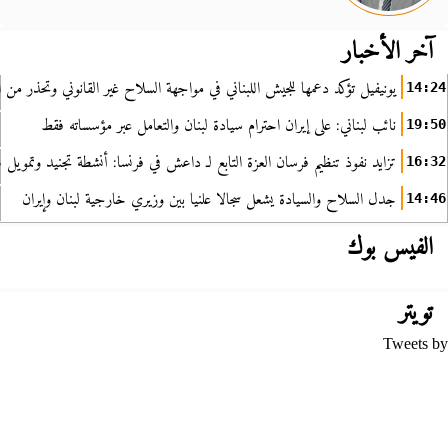
آخر الأخبار
يونيفيل تؤكد دعمها للجيش اللبناني في مواجهة السلاح غير القانوني وتحذر من ا
14:24
نائب لبناني: على إيران احترام سيادة لبنان والتعامل عبر مؤسساته فقط
19:50
تزايد نفوذ تنظيم فرسان العزة التابع لـ داعش في فرنسا: أنشطة تجنيد وتمويل
16:32
جدل السلاح والسيادة يشعل سجالا علنيا بين وزيري خارجية لبنان وإيران
14:46
الفيس بوك
تويتر
Tweets by