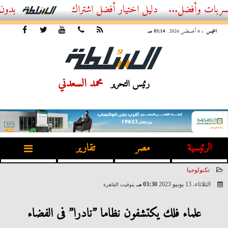
 وأفضل...
أفضل اشتراك IPTV بدون تقطيع 2026 – دليل المشاهد 
الخميس
، 6 أغسطس 2026
01:14 صـ
محمد السعدني
رئيس التحرير
الرئيسية
مصر
تقارير
تكنولوجيا
الثلاثاء، 13 يونيو 2023
03:30 مـ
بتوقيت القاهرة
2023-06-13 15:30:06
علماء فلك يكتشفون نظاما ”نادرا” فى الفضاء