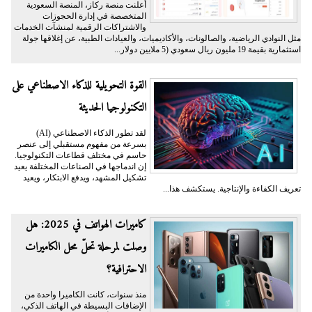
أعلنت منصة ركاز، المنصة السعودية
المتخصصة في إدارة الحجوزات
والاشتراكات الرقمية لمنشآت الخدمات
مثل النوادي الرياضية، والصالونات، والأكاديميات، والعيادات الطبية، عن إغلاقها جولة
استثمارية بقيمة 19 مليون ريال سعودي (5 ملايين دولار...
القوة التحويلية للذكاء الاصطناعي على
التكنولوجيا الحديثة
لقد تطور الذكاء الاصطناعي (AI)
بسرعة من مفهوم مستقبلي إلى عنصر
حاسم في مختلف قطاعات التكنولوجيا.
إن اندماجها في الصناعات المختلفة يعيد
تشكيل المشهد، ويدفع الابتكار، ويعيد
تعريف الكفاءة والإنتاجية. يستكشف هذا...
كاميرات الهواتف في 2025: هل
وصلت لمرحلة تحلّ محل الكاميرات
الاحترافية؟
منذ سنوات، كانت الكاميرا واحدة من
الإضافات البسيطة في الهاتف الذكي،