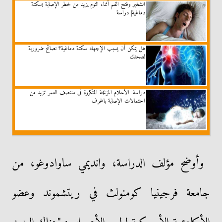
الشخير وفتح الفم أثناء النوم يزيد من خطر الإصابة بسكتة
دماغية| دراسة
هل يمكن أن يسبب الإجهاد سكتة دماغية؟ نصائح ضرورية
لصحتك
دراسة: الأحلام المزعجة المتكررة فى منتصف العمر تزيد من
احتمالات الإصابة بالخرف
وأوضح مؤلف الدراسة، وانديمي ساوادوغو، من
جامعة فرجينيا كومنولث في ريتشموند وعضو