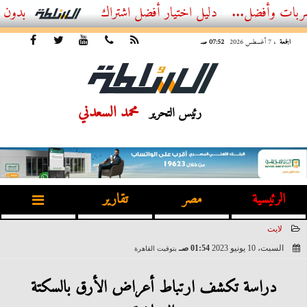
ل...
أفضل اشتراك IPTV بدون تقطيع 2026 – دليل المشاهد العصري
الجمعة
، 7 أغسطس 2026
07:52 صـ
محمد السعدني
رئيس التحرير
الرئيسية
مصر
تقارير
لايت
السبت، 10 يونيو 2023
01:54 صـ
بتوقيت القاهرة
2023-06-10 01:54:45
دراسة تكشف ارتباط أعراض الأرق بالسكتة