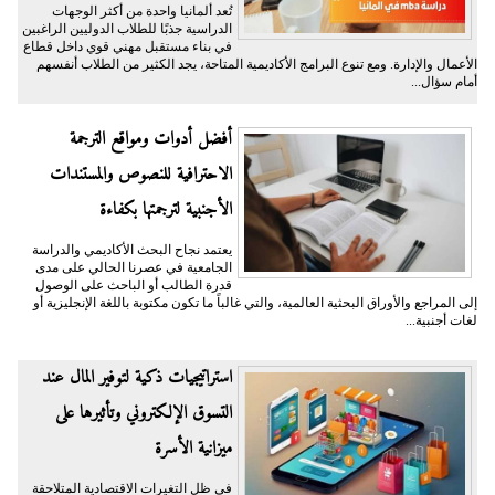
تُعد ألمانيا واحدة من أكثر الوجهات
الدراسية جذبًا للطلاب الدوليين الراغبين
في بناء مستقبل مهني قوي داخل قطاع
الأعمال والإدارة. ومع تنوع البرامج الأكاديمية المتاحة، يجد الكثير من الطلاب أنفسهم
أمام سؤال...
أفضل أدوات ومواقع الترجمة
الاحترافية للنصوص والمستندات
الأجنبية لترجمتها بكفاءة
يعتمد نجاح البحث الأكاديمي والدراسة
الجامعية في عصرنا الحالي على مدى
قدرة الطالب أو الباحث على الوصول
إلى المراجع والأوراق البحثية العالمية، والتي غالباً ما تكون مكتوبة باللغة الإنجليزية أو
لغات أجنبية...
​استراتيجيات ذكية لتوفير المال عند
التسوق الإلكتروني وتأثيرها على
ميزانية الأسرة
​في ظل التغيرات الاقتصادية المتلاحقة