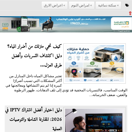
سكتة دماغية
امراض النوم
اعراض الارق
⇧
كيف تحمي منزلك من أضرار المياه؟
دليل اكتشاف التسربات وأفضل
طرق العزل...
تعتبر مشاكل المياه داخل المنازل من
أكثر المشكلات التي تسبب أضرارًا
كبيرة إذا لم يتم اكتشافها ومعالجتها في
الوقت المناسب، فالتسربات المخفية قد تؤدي إلى تلف الدهانات، ظهور الرطوبة
والعفن، ضعف الخرسانة،...
دليل اختيار أفضل اشتراك IPTV في
2026: المقارنة الشاملة والتوصيات
العملية