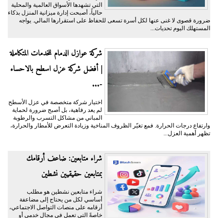
التي تشهدها الأسواق العالمية والمحلية
حالياً، أصبحت إدارة ميزانية المنزل بذكاء
ضرورة قصوى لا غنى عنها لكل أسرة تسعى للحفاظ على استقرارها المالي. يواجه
المستهلك اليوم تحديات...
شركة عوازل الدمام للخدمات المتكاملة
| أفضل شركة عزل اسطح بالاحساء
-...
اختيار شركة متخصصة في عزل الأسطح
لم يعد رفاهية، بل أصبح ضرورة لحماية
المباني من مشاكل التسرب والرطوبة
وارتفاع درجات الحرارة. فمع تغيّر الظروف المناخية وزيادة التعرض للأمطار والحرارة،
تظهر أهمية العزل...
شراء متابعين: ضاعف أرقامك
بمتابعين حقيقيين نشطين
شراء متابعين نشطين هو مطلب
أساسي لكل من يحتاج إلى مضاعفة
أرقامه على منصات التواصل الاجتماعي،
خاصةً التي تعمل في مجال خدمي أو