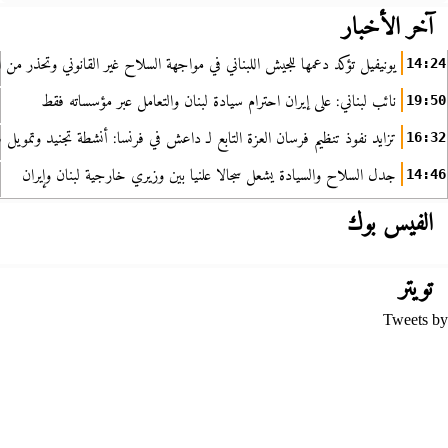
آخر الأخبار
يونيفيل تؤكد دعمها للجيش اللبناني في مواجهة السلاح غير القانوني وتحذر من ا
14:24
نائب لبناني: على إيران احترام سيادة لبنان والتعامل عبر مؤسساته فقط
19:50
تزايد نفوذ تنظيم فرسان العزة التابع لـ داعش في فرنسا: أنشطة تجنيد وتمويل
16:32
جدل السلاح والسيادة يشعل سجالا علنيا بين وزيري خارجية لبنان وإيران
14:46
الفيس بوك
تويتر
Tweets by