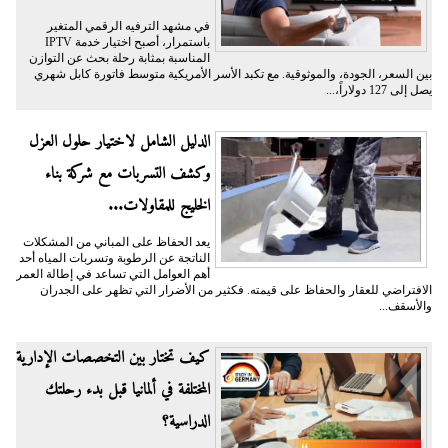
في مشهد الترفيه الرقمي المتغير
باستمرار، أصبح اختيار خدمة IPTV
المناسبة بمثابة رحلة بحث عن التوازن
بين السعر، الجودة، والموثوقية. مع تكبد الأسر الأمريكية متوسط فاتورة كابل شهري
يصل إلى 127 دولاراً،...
الدليل الشامل لاختيار حلول العزل
وكشف التسربات مع شركة بناء
الخليج للمقاولات...
يعد الحفاظ على المباني من المشكلات
الناتجة عن الرطوبة وتسربات المياه أحد
أهم العوامل التي تساعد في إطالة العمر
الافتراضي للعقار والحفاظ على قيمته. فكثير من الأضرار التي تظهر على الجدران
والأسقف...
كيف تختار بين التخصصات الإدارية
المختلفة في ألمانيا قبل بدء رحلتك
الدراسية؟