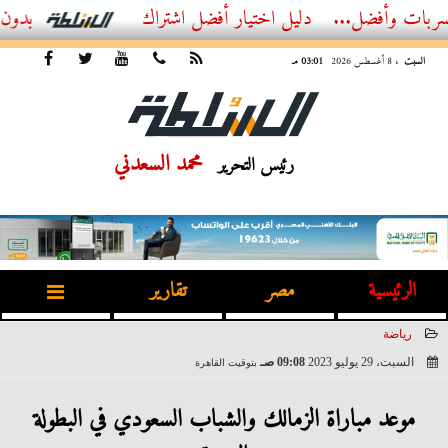
فضل...
أفضل اشتراك IPTV بدون تقطيع 2026 – دليل المشاهد العصري
السبت
، 8 أغسطس 2026
03:01 مـ
محمد السعدني
رئيس التحرير
الرئيسية
مصر
تقارير
رياضة
السبت، 29 يوليو 2023
09:08 صـ
بتوقيت القاهرة
2023-07-29 09:08:47
موعد مباراة الزمالك والشباب السعودي في البطولة