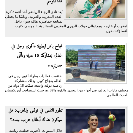
هذا الموسم
يُعد نادي الرجاء الرياضي أحد أعمدة كرة
القدم المغربية والعربية، ودائمًا ما يحظى
بمتابعة جماهيرية هائلة سواء داخل
المغرب أو خارجه. ومع توالي جولات الدوري المغربي الممتاز هذا الموسم، كثرت
التساؤلات حول...
نجاح باهر لبطولة «أقوى رجل في
العالم» بمشاركة 18 دولة وتألّق
مصري...
اختتمت فعاليات بطولة أقوى رجل في
العالم بنجاح كبير، وذلك بمشاركة
رياضية دولية واسعة ضمّت 18 دولة من
مختلف قارات العالم، في أجواء من التحدي والقوة والإثارة، حيث استضافت أوزبكستان
الحدث العالمي،...
تطور التنس في تونس والمغرب: هل
سيكون هناك أبطال عرب جدد؟
خلال السنوات الأخيرة، خطفت رياضة