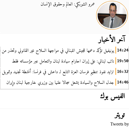
عمرو الشوبكي: العالم وحقوق الإنسان
آخر الأخبار
يونيفيل تؤكد دعمها للجيش اللبناني في مواجهة السلاح غير القانوني وتحذر من ا
14:24
نائب لبناني: على إيران احترام سيادة لبنان والتعامل عبر مؤسساته فقط
19:50
تزايد نفوذ تنظيم فرسان العزة التابع لـ داعش في فرنسا: أنشطة تجنيد وتمويل
16:32
جدل السلاح والسيادة يشعل سجالا علنيا بين وزيري خارجية لبنان وإيران
14:46
الفيس بوك
تويتر
Tweets by