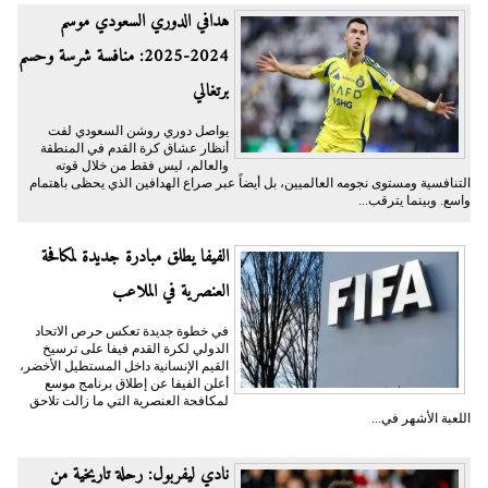
هدافي الدوري السعودي موسم
2024-2025: منافسة شرسة وحسم
برتغالي
يواصل دوري روشن السعودي لفت
أنظار عشاق كرة القدم في المنطقة
والعالم، ليس فقط من خلال قوته
التنافسية ومستوى نجومه العالميين، بل أيضاً عبر صراع الهدافين الذي يحظى باهتمام
واسع. وبينما يترقب...
الفيفا يطلق مبادرة جديدة لمكافحة
العنصرية في الملاعب
في خطوة جديدة تعكس حرص الاتحاد
الدولي لكرة القدم فيفا على ترسيخ
القيم الإنسانية داخل المستطيل الأخضر،
أعلن الفيفا عن إطلاق برنامج موسع
لمكافحة العنصرية التي ما زالت تلاحق
اللعبة الأشهر في...
نادي ليفربول: رحلة تاريخية من