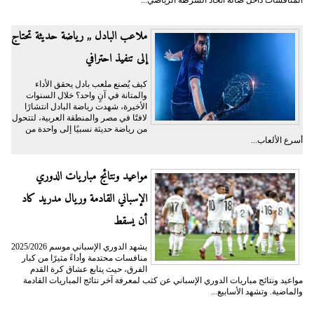
المنافسات داخل صالة اتحاد الشرطة الرياضي...
ملاعب البادل ,, رياضة حديثة تحتاج
إلى تنفيذ احترافي
كيف يُصنع ملعب بادل يحقق الأداء
والمتانة في آنٍ واحد؟ خلال السنوات
الأخيرة، شهدت رياضة البادل انتشارًا
لافتًا في مصر والمنطقة العربية، لتتحول
من رياضة حديثة نسبيًا إلى واحدة من
أسرع الألعاب...
مواعيد ونتائج مباريات الدوري
الإسباني القادمة وريال مدريد كاد
أن يسقط
يشهد الدوري الإسباني موسم 2025/2026
منافسات محتدمة وأداءً مثيرًا من كبار
الفرق، حيث يتابع عشاق كرة القدم
مواعيد ونتائج مباريات الدوري الإسباني عن كثب لمعرفة آخر نتائج المباريات القادمة
والماضية. وتشهد الأسابيع...