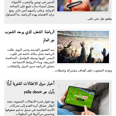
التنس في تونس والمغرب الأضواء،
بفضل أسماء بدأت تلمع على الساحة
الدولية، وعلى رأسهم أُنس جابر. ومع
تزايد الاهتمام بهذه الرياضة، بدأ التساؤل
يطفو: هل نحن على...
الرياضة: الشغف الذي يوحد الشعوب
عبر العالم
منذ العصور القديمة وحتى اليوم، ظلت
الرياضة تحتل مكانة خاصة في قلوب
البشر، كونها وسيلة للتواصل، المنافسة
الشريفة، وبناء الروابط الاجتماعية.
تتجاوز الرياضة حدود الدول والثقافات،
وتوحد الشعوب خلف أهداف مشتركة ولحظات...
أخبار سوق الانتقالات الشتوية أولًا
بأول عبر yalla shoot
مع حلول فترة الانتقالات الشتوية، تتجه
أنظار عشاق كرة القدم إلى تحركات
الأندية العالمية في سبيل تدعيم صفوفها
وتحسين مراكزها في البطولات