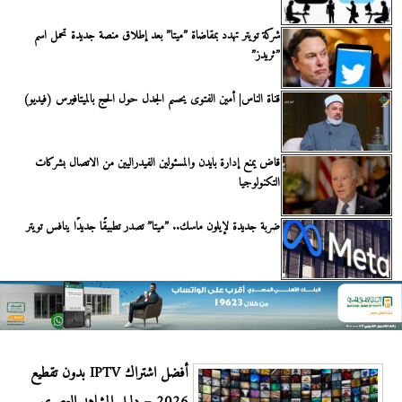
شركة تويتر تهدد بمقاضاة ”ميتا” بعد إطلاق منصة جديدة تحمل اسم
”ثريدز”
قناة الناس| أمين الفتوى يحسم الجدل حول الحج بالميتافيرس (فيديو)
قاض يمنع إدارة بايدن والمسئولين الفيدراليين من الاتصال بشركات
التكنولوجيا
ضربة جديدة لإيلون ماسك.. ”ميتا” تصدر تطبيقًا جديدًا ينافس تويتر
أفضل اشتراك IPTV بدون تقطيع