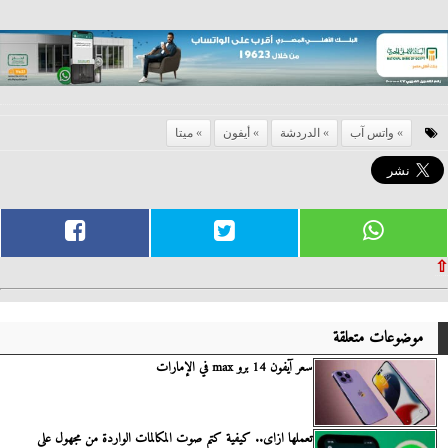
واتس آب
الدردشة
أيفون
ميتا
⇧
موضوعات متعلقة
سعر آيفون 14 برو max في الإمارات
تعملها ازاى.. كيفية كتم صوت المكالمات الواردة من مجهول على