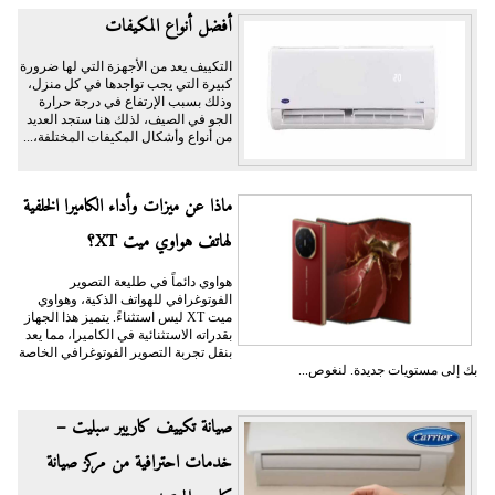
أفضل أنواع المكيفات
التكييف يعد من الأجهزة التي لها ضرورة
كبيرة التي يجب تواجدها في كل منزل،
وذلك بسبب الإرتفاع في درجة حرارة
الجو في الصيف، لذلك هنا ستجد العديد
من أنواع وأشكال المكيفات المختلفة،...
ماذا عن ميزات وأداء الكاميرا الخلفية
لهاتف هواوي ميت XT؟
هواوي دائماً في طليعة التصوير
الفوتوغرافي للهواتف الذكية، وهواوي
ميت XT ليس استثناءً. يتميز هذا الجهاز
بقدراته الاستثنائية في الكاميرا، مما يعد
بنقل تجربة التصوير الفوتوغرافي الخاصة
بك إلى مستويات جديدة. لنغوص...
صيانة تكييف كاريير سبليت –
خدمات احترافية من مركز صيانة