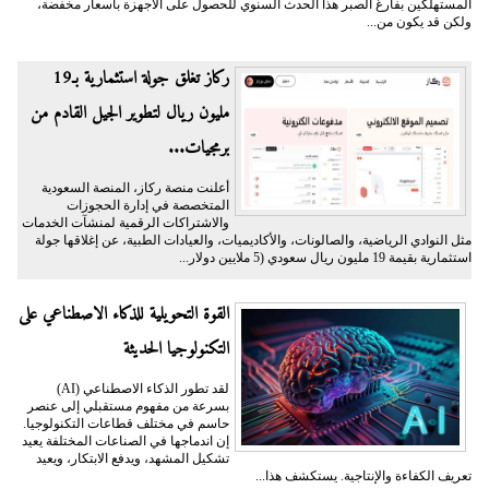
المستهلكين بفارغ الصبر هذا الحدث السنوي للحصول على الأجهزة بأسعار مخفضة،
ولكن قد يكون من...
ركاز تغلق جولة استثمارية بـ19
مليون ريال لتطوير الجيل القادم من
برمجيات...
أعلنت منصة ركاز، المنصة السعودية
المتخصصة في إدارة الحجوزات
والاشتراكات الرقمية لمنشآت الخدمات
مثل النوادي الرياضية، والصالونات، والأكاديميات، والعيادات الطبية، عن إغلاقها جولة
استثمارية بقيمة 19 مليون ريال سعودي (5 ملايين دولار...
القوة التحويلية للذكاء الاصطناعي على
التكنولوجيا الحديثة
لقد تطور الذكاء الاصطناعي (AI)
بسرعة من مفهوم مستقبلي إلى عنصر
حاسم في مختلف قطاعات التكنولوجيا.
إن اندماجها في الصناعات المختلفة يعيد
تشكيل المشهد، ويدفع الابتكار، ويعيد
تعريف الكفاءة والإنتاجية. يستكشف هذا...