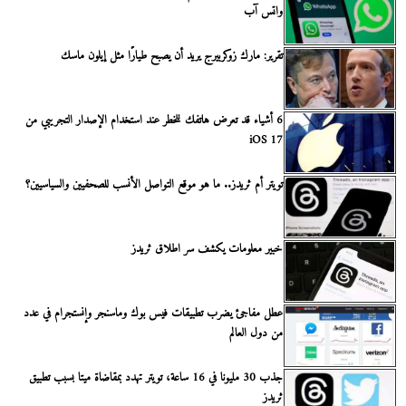
واتس آب
تقرير: مارك زوكربيرج يريد أن يصبح طيارًا مثل إيلون ماسك
6 أشياء قد تعرض هاتفك للخطر عند استخدام الإصدار التجريبي من
iOS 17
تويتر أم ثريدز.. ما هو موقع التواصل الأنسب للصحفيين والسياسيين؟
خبير معلومات يكشف سر اطلاق ثريدز
عطل مفاجئ يضرب تطبيقات فيس بوك وماسنجر وإنستجرام في عدد
من دول العالم
جذب 30 مليونا في 16 ساعة، تويتر تهدد بمقاضاة ميتا بسبب تطبيق
ثريدز