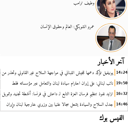
وطيف ترامب
عمرو الشوبكي: العالم وحقوق الإنسان
آخر الأخبار
يونيفيل تؤكد دعمها للجيش اللبناني في مواجهة السلاح غير القانوني وتحذر من ا
14:24
نائب لبناني: على إيران احترام سيادة لبنان والتعامل عبر مؤسساته فقط
19:50
تزايد نفوذ تنظيم فرسان العزة التابع لـ داعش في فرنسا: أنشطة تجنيد وتمويل
16:32
جدل السلاح والسيادة يشعل سجالا علنيا بين وزيري خارجية لبنان وإيران
14:46
الفيس بوك