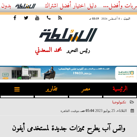
ضل...
أفضل اشتراك IPTV بدون تقطيع 2026 – دليل المشاهد العصري
السبت
، 8 أغسطس 2026
03:19 مـ
محمد السعدني
رئيس التحرير
الرئيسية
مصر
تقارير
تكنولوجيا
الثلاثاء، 25 يوليو 2023
05:04 صـ
بتوقيت القاهرة
2023-07-25 05:04:58
واتس آب يطرح مميزات جديدة لمستخدمى أيفون