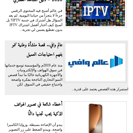
2026 – دليل المشاهد العصري
في عالم أصبح فيه المحتوى الرقمي
جزءاً لا يتجزأ من حياتنا اليومية، لم يعد
السؤال هل أشترك في خدمة IPTV؟ بل
أصبح كيف أختار أفضل اشتراك IPTV
بدون تقطيع يضمن لي تجربة...
عالم وافي.. قصة منشأة وطنية تنمو
بفهم احتياجات العميل
منذ عام 2019م والمؤسسة توسع خدماتها
في سوق الهواتف والإلكترونيات
والأجهزة الكهربائية غالبًا ما تبدأ قصص
النمو التجاري الناجحة بفكرة واضحة
واحتياج حقيقي في السوق. لكن
استمرار هذه القصص يعتمد على قدرة...
أخطاء شائعة في تصوير الهواتف
الذكية يجب تجنبها دائمًا
يبدو أن الإضاءة بسيطة، وزوايا الكاميرا
واضحة، ويبدو الضغط على زر التصوير