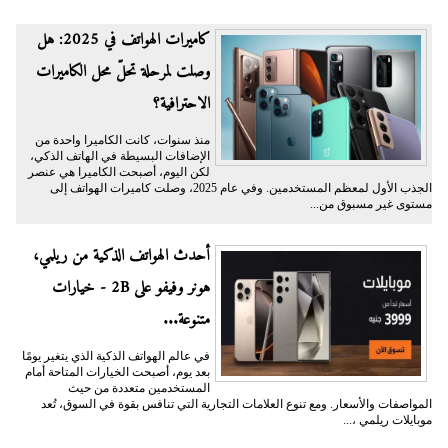
كاميرات الهواتف في 2025: هل
وصلت لمرحلة تحلّ محل الكاميرات
الاحترافية؟
منذ سنوات، كانت الكاميرا واحدة من
الإضافات البسيطة في الهاتف الذكي،
لكن اليوم، أصبحت الكاميرا هي عنصر
الجذب الأول لمعظم المستخدمين. وفي عام 2025، وصلت كاميرات الهواتف إلى
مستوى غير مسبوق من...
أحدث الهواتف الذكية من ريلمي،
هونر وفيفو على 2B - خيارات
متنوعة...
في عالم الهواتف الذكية الذي يتغير يومًا
بعد يوم، أصبحت الخيارات المتاحة أمام
المستخدمين متعددة من حيث
المواصفات والأسعار. ومع تنوع العلامات التجارية التي تنافس بقوة في السوق، تُعد
موبايلات ريلمي ،...