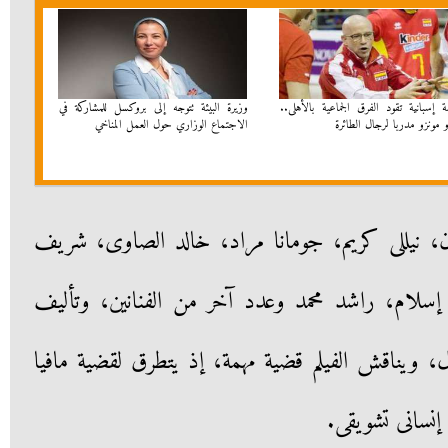
إسبانية تقود الفرق الجماعية بالأهلى..
وزيرة البيئة تتوجه إلى بروكسل للمشاركة في
و مونزو مدربا لرجال الطائرة
الاجتماع الوزاري حول العمل المناخي
ضان، نيللى كريم، جومانا مراد، خالد الصاوى، شريف
إسلام، راشد محمد وعدد آخر من الفنانين، وتأليف
 ويناقش الفيلم قضية مهمة، إذ يتطرق لقضية مافيا
إنسانى تشويقى.