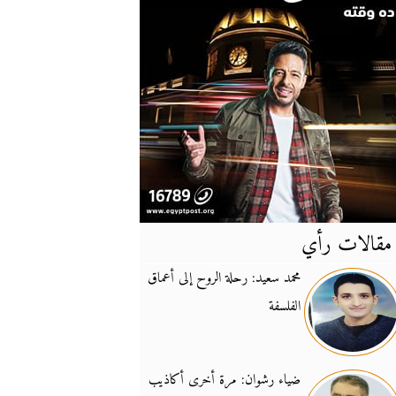
مقالات رأي
آخر
الأخبار
محمد سعيد: رحلة الروح إلى أعماق
الفلسفة
يونيفيل تؤكد دعمها ل
14:24
نائب لبناني: على إير
19:50
ضياء رشوان: مرة أخرى أكاذيب
تزايد نفوذ تنظيم فرس
16:32