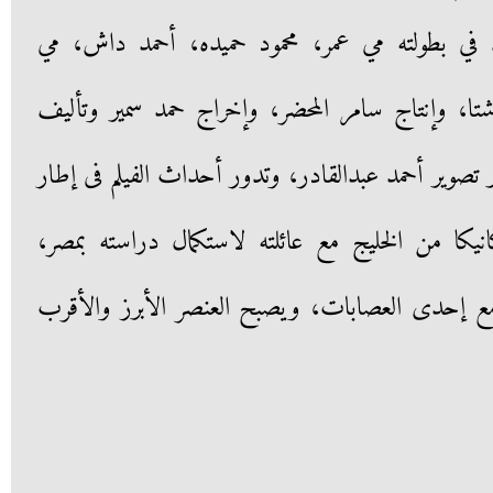
في بطولته مي عمر، محمود حميده، أحمد داش، مي
، وإنتاج سامر المحضر، وإخراج حمد سمير وتأليف
 تصوير أحمد عبدالقادر، وتدور أحداث الفيلم فى إطار
كا من الخليج مع عائلته لاستكمال دراسته بمصر،
مع إحدى العصابات، ويصبح العنصر الأبرز والأقرب