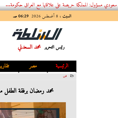
مملكة حريصة على علاقتها مع العراق حكومة...
كي
السبت
، 8 أغسطس 2026
06:29 صـ
محمد السعدني
رئيس التحرير
الرئيسية
مصر
تقارير
فن
2023-07-12 13:16:49
محمد رمضان برفقة الطفل منذر