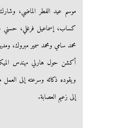
موسم عيد الفطر الماضي، وشارك 
كساب، إسماعيل فرغلي، حسني شتا
محمد سامي ومحمد سمير مبروك، ومدير
أكشن حول هارلي مهندس الميكاني
ويقوده ذكائه وسرعته إلى العمل 
إلى زعيم العصابة.