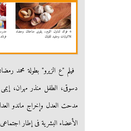
6 فوائد لتناول الثوم.. يقوى مناعتك ومضاد
مدرسة 
للالتهابات ومفيد لقلبك
فرناند
فيلم "ع الزيرو" بطولة محمد رم
دسوقى، الطفل منذر مهران، إيمى 
مدحت العدل وإخراج ماندو العدل،
الأعضاء البشرية فى إطار اجتماعى 