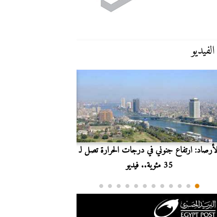
الفيديو
لأرصاد: ارتفاع جنوني في درجات الحرارة تصل لـ
بث مباشر.. مشاهدة مبارا
35 مئوية.. فيديو
الدوري ا