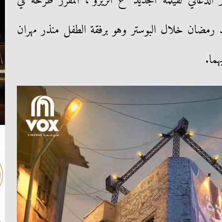
 الدعائي لفيلمه الجديد "ع الزيرو"، المقرر طرحه في
مد رمضان خلال البوستر وهو برفقة الطفل منذر مهران
هما.