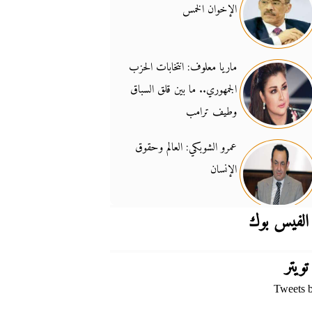
الإخوان الخمس
جدل السلاح والسيادة
14:46
ماريا معلوف: انتخابات الحزب
الجمهوري.. ما بين قلق السباق
وطيف ترامب
عمرو الشوبكي: العالم وحقوق
الإنسان
الفيس بوك
تويتر
Tweets 