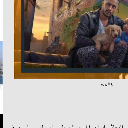
ع الزيرو
بث مباشر.. مباراة الزمالك وسيراميكا كليوباترا في
ا
الدوري