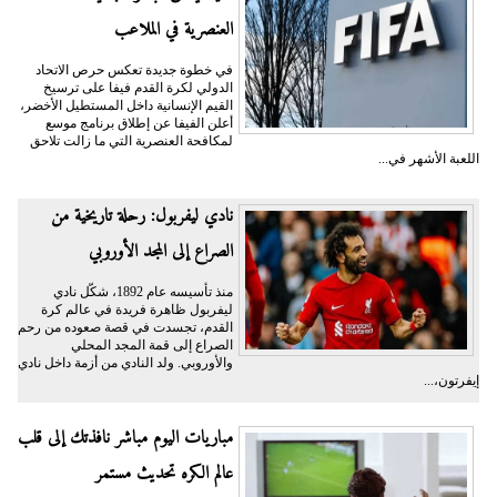
العنصرية في الملاعب
في خطوة جديدة تعكس حرص الاتحاد
الدولي لكرة القدم فيفا على ترسيخ
القيم الإنسانية داخل المستطيل الأخضر،
أعلن الفيفا عن إطلاق برنامج موسع
لمكافحة العنصرية التي ما زالت تلاحق
اللعبة الأشهر في...
نادي ليفربول: رحلة تاريخية من
الصراع إلى المجد الأوروبي
منذ تأسيسه عام 1892، شكّل نادي
ليفربول ظاهرة فريدة في عالم كرة
القدم، تجسدت في قصة صعوده من رحم
الصراع إلى قمة المجد المحلي
والأوروبي. ولد النادي من أزمة داخل نادي
إيفرتون،...
مباريات اليوم مباشر نافذتك إلى قلب
عالم الكره تحديث مستمر