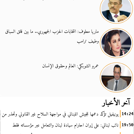
ماريا معلوف: انتخابات الحزب الجمهوري.. ما بين قلق السباق
وطيف ترامب
عمرو الشوبكي: العالم وحقوق الإنسان
آخر الأخبار
يونيفيل تؤكد دعمها للجيش اللبناني في مواجهة السلاح غير القانوني وتحذر من ا
14:24
نائب لبناني: على إيران احترام سيادة لبنان والتعامل عبر مؤسساته فقط
19:50