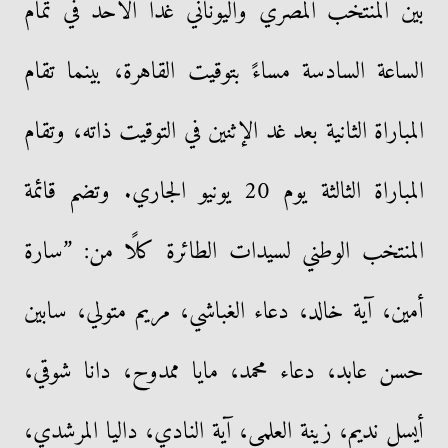
بين المنتخب المصري واليوناني غدًا الأحد في تمام
الساعة السادسة مساءً بتوقيت القاهرة، بينما تقام
المباراة الثانية بعد غد الإثنين في التوقيت ذاته، وتقام
المباراة الثالثة يوم 20 يونيو الجاري. وتضم قائمة
المنتخب الوطني لسيدات الطائرة كلًا من: ”سارة
أمين، آية خالد، دعاء الغباشي، مريم متولي، سابين
حسن عابد، دعاء محمد، مايا ممدوح، دانا شوقي،
أيسل نديم، زينة العلمي، آية النادي، داليا المرشدي،