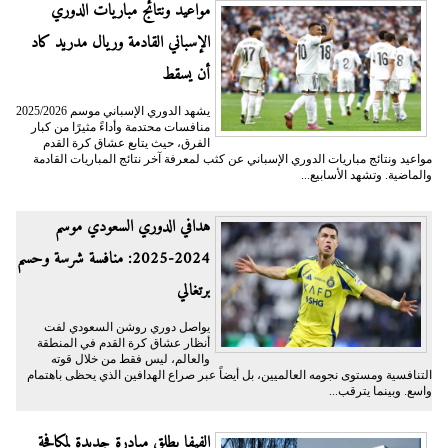
مواعيد ونتائج مباريات الدوري
الإسباني القادمة وريال مدريد كاد
أن يسقط
يشهد الدوري الإسباني موسم 2025/2026
منافسات محتدمة وأداءً مثيرًا من كبار
الفرق، حيث يتابع عشاق كرة القدم
مواعيد ونتائج مباريات الدوري الإسباني عن كثب لمعرفة آخر نتائج المباريات القادمة
والماضية. وتشهد الأسابيع...
هدافي الدوري السعودي موسم
2024-2025: منافسة شرسة وحسم
برتغالي
يواصل دوري روشن السعودي لفت
أنظار عشاق كرة القدم في المنطقة
والعالم، ليس فقط من خلال قوته
التنافسية ومستوى نجومه العالميين، بل أيضاً عبر صراع الهدافين الذي يحظى باهتمام
واسع. وبينما يترقب...
الفيفا يطلق مبادرة جديدة لمكافحة