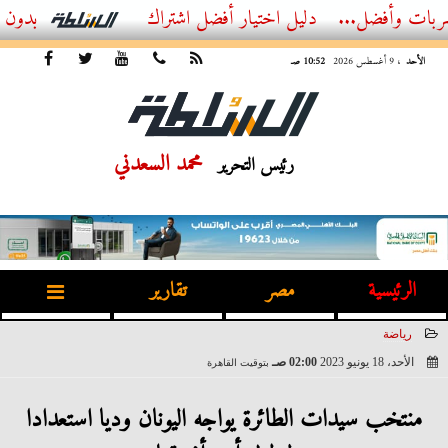
ضل...
أفضل اشتراك IPTV بدون تقطيع 2026 – دليل المشاهد العصري
الأحد
، 9 أغسطس 2026
10:52 صـ
محمد السعدني
رئيس التحرير
الرئيسية
مصر
تقارير
رياضة
الأحد، 18 يونيو 2023
02:00 صـ
بتوقيت القاهرة
2023-06-18 02:00:28
منتخب سيدات الطائرة يواجه اليونان وديا استعدادا