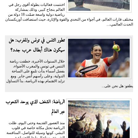
اختتمت فعاليات بطولة أقوى رجل في
العالم بنجاح كبير، وذلك بمشاركة
رياضية دولية واسعة ضمّت 18 دولة من
مختلف قارات العالم، في أجواء من التحدي والقوة والإثارة، حيث استضافت أوزبكستان
الحدث العالمي،...
تطور التنس في تونس والمغرب: هل
سيكون هناك أبطال عرب جدد؟
خلال السنوات الأخيرة، خطفت رياضة
التنس في تونس والمغرب الأضواء،
بفضل أسماء بدأت تلمع على الساحة
الدولية، وعلى رأسهم أُنس جابر. ومع
تزايد الاهتمام بهذه الرياضة، بدأ التساؤل
يطفو: هل نحن على...
الرياضة: الشغف الذي يوحد الشعوب
عبر العالم
منذ العصور القديمة وحتى اليوم، ظلت
الرياضة تحتل مكانة خاصة في قلوب
البشر، كونها وسيلة للتواصل، المنافسة
الشريفة، وبناء الروابط الاجتماعية.