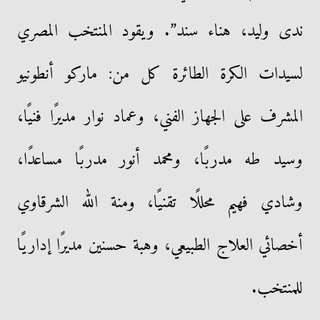
ندى وليد، هناء سند”. ويقود المنتخب المصري
لسيدات الكرة الطائرة كل من: ماركو أنطونيو
المشرف على الجهاز الفني، وعماد نوار مديرًا فنيًا،
وسيد طه مدربًا، ومحمد أنور مدربًا مساعدًا،
وشادي فهيم محللًا تقنيًا، ومنة الله الشرقاوي
أخصائي العلاج الطبيعي، وهبة حسنين مديرًا إداريًا
للمنتخب.