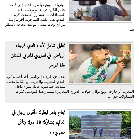
مباريات اليوم مباشر نافذتك إلى قلب
عالم الكره في عالمٍ تتلاشى فيه
المسافات بلمسة زر، أصبحت كرة
القدم، هذه اللعبة الساحرة، أقرب إلينا
من أي وقت مضى. لم تعد الحاجة لانتظار
بث...
تحليل شامل لأداء نادي الرجاء
الرياضي في الدوري المغربي الممتاز
هذا الموسم
يُعد نادي الرجاء الرياضي أحد أعمدة كرة
القدم المغربية والعربية، ودائمًا ما يحظى
بمتابعة جماهيرية هائلة سواء داخل
المغرب أو خارجه. ومع توالي جولات الدوري المغربي الممتاز هذا الموسم، كثرت
التساؤلات حول...
نجاح باهر لبطولة «أقوى رجل في
العالم» بمشاركة 18 دولة وتألّق
مصري...