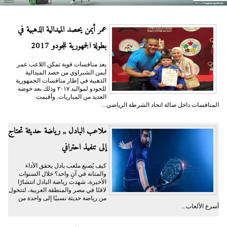
عمر أيمن يحصد الميدالية الذهبية في
بطولة الجمهورية للجودو 2017
بعد منافسات قوية تمكن اللاعب عمر
أيمن الشبراوي من حصد الميدالية
الذهبية في إطار منافسات الجمهورية
للحودو لمواليد ٢٠١٧ وذلك بعد خوضه
العديد من المباريات. وأقيمت
المنافسات داخل صالة اتحاد الشرطة الرياضي...
ملاعب البادل ,, رياضة حديثة تحتاج
إلى تنفيذ احترافي
كيف يُصنع ملعب بادل يحقق الأداء
والمتانة في آنٍ واحد؟ خلال السنوات
الأخيرة، شهدت رياضة البادل انتشارًا
لافتًا في مصر والمنطقة العربية، لتتحول
من رياضة حديثة نسبيًا إلى واحدة من
أسرع الألعاب...