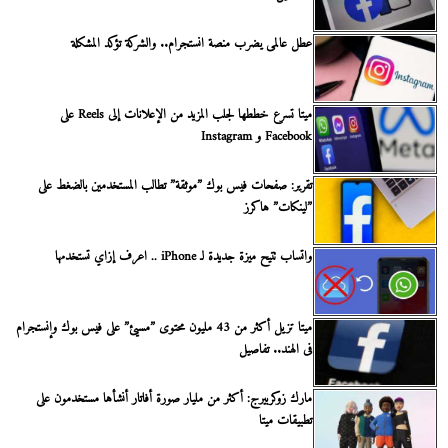
عطل عالمى يضرب منصة انستجرام.. والشركة تؤكد المشكلة
ميتا تسرع خططها لجلب المزيد من الإعلانات إلى Reels على
Facebook و Instagram
تقرير: صفحات فيس بوك ”موثقة” تطالب المستخدمين بالضغط على
”لينكات” هاكرز
واتساب تتيح ميزة جديدة لـ iPhone .. اعرف إزاي تستخدمها
ميتا تزيل أكثر من 43 مليون محتوى ”مسيئ” على فيس بوك وإنستجرام
فى الهند.. تفاصيل
مارك زوكربيرج: أكثر من مليار صورة أفاتار أنشأها مستخدمون على
تطبيقات ميتا