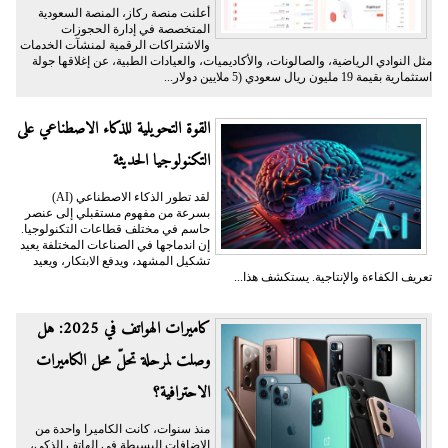
أعلنت منصة ركاز، المنصة السعودية
المتخصصة في إدارة الحجوزات
والاشتراكات الرقمية لمنشآت الخدمات
مثل النوادي الرياضية، والصالونات، والأكاديميات، والعيادات الطبية، عن إغلاقها جولة
استثمارية بقيمة 19 مليون ريال سعودي (5 ملايين دولار...
القوة التحويلية للذكاء الاصطناعي على
التكنولوجيا الحديثة
لقد تطور الذكاء الاصطناعي (AI)
بسرعة من مفهوم مستقبلي إلى عنصر
حاسم في مختلف قطاعات التكنولوجيا.
إن اندماجها في الصناعات المختلفة يعيد
تشكيل المشهد، ويدفع الابتكار، ويعيد
تعريف الكفاءة والإنتاجية. يستكشف هذا...
كاميرات الهواتف في 2025: هل
وصلت لمرحلة تحلّ محل الكاميرات
الاحترافية؟
منذ سنوات، كانت الكاميرا واحدة من
الإضافات البسيطة في الهاتف الذكي،