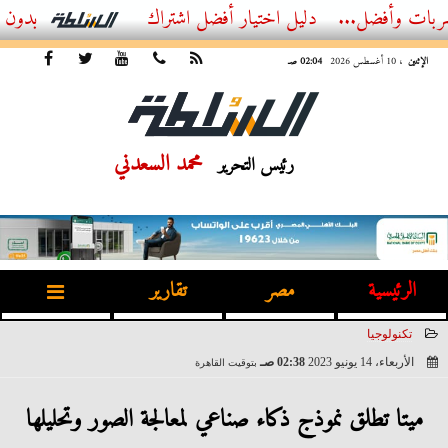
ل...
أفضل اشتراك IPTV بدون تقطيع 2026 – دليل المشاهد العصري
الإثنين
، 10 أغسطس 2026
02:04 صـ
محمد السعدني
رئيس التحرير
الرئيسية
مصر
تقارير
تكنولوجيا
الأربعاء، 14 يونيو 2023
02:38 صـ
بتوقيت القاهرة
2023-06-14 02:38:11
ميتا تطلق نموذج ذكاء صناعي لمعالجة الصور وتحليلها