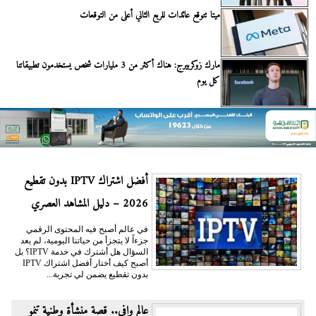
ميتا تتوقع عائدات للربع الثاني أعلى من التوقعات
مارك زوكربيرج: هناك أكثر من 3 مليارات شخص يستخدمون تطبيقاتنا
كل يوم
أفضل اشتراك IPTV بدون تقطيع
2026 – دليل المشاهد العصري
في عالم أصبح فيه المحتوى الرقمي
جزءاً لا يتجزأ من حياتنا اليومية، لم يعد
السؤال هل أشترك في خدمة IPTV؟ بل
أصبح كيف أختار أفضل اشتراك IPTV
بدون تقطيع يضمن لي تجربة...
عالم وافي.. قصة منشأة وطنية تنمو