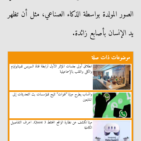
الصور المولدة بواسطة الذكاء الصناعي، مثل أن تظهر
يد الإنسان بأصابع زائدة.
موضوعات ذات صلة
انطلاق أولى جلسات المؤتمر الأول لرابطة قناة السويس للميتابوليزم
والكلى والقلب بالإسماعيلية
واتساب يطرح ميزة ”قنوات” تتيح للمؤسسات بث التحديثات إلى
المتابعين
ميتا تكشف عن نظارة الواقع المختلط Quest 3.. اعرف التفاصيل
الكاملة