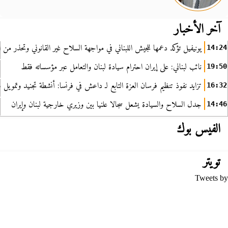
آخر الأخبار
يونيفيل تؤكد دعمها للجيش اللبناني في مواجهة السلاح غير القانوني وتحذر من ا
14:24
نائب لبناني: على إيران احترام سيادة لبنان والتعامل عبر مؤسساته فقط
19:50
تزايد نفوذ تنظيم فرسان العزة التابع لـ داعش في فرنسا: أنشطة تجنيد وتمويل
16:32
جدل السلاح والسيادة يشعل سجالا علنيا بين وزيري خارجية لبنان وإيران
14:46
الفيس بوك
تويتر
Tweets by