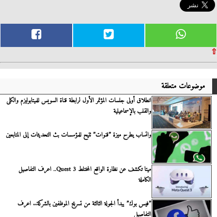
⇧
موضوعات متعلقة
انطلاق أولى جلسات المؤتمر الأول لرابطة قناة السويس للميتابوليزم والكلى
والقلب بالإسماعيلية
واتساب يطرح ميزة ”قنوات” تتيح للمؤسسات بث التحديثات إلى المتابعين
ميتا تكشف عن نظارة الواقع المختلط Quest 3.. اعرف التفاصيل
الكاملة
”فيس بوك” يبدأ الجولة الثالثة من تسريح الموظفين بالشركة.. اعرف
التفاصيل