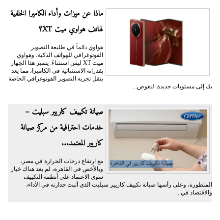
ماذا عن ميزات وأداء الكاميرا الخلفية
لهاتف هواوي ميت XT؟
هواوي دائماً في طليعة التصوير
الفوتوغرافي للهواتف الذكية، وهواوي
ميت XT ليس استثناءً. يتميز هذا الجهاز
بقدراته الاستثنائية في الكاميرا، مما يعد
بنقل تجربة التصوير الفوتوغرافي الخاصة
بك إلى مستويات جديدة. لنغوص...
صيانة تكييف كاريير سبليت –
خدمات احترافية من مركز صيانة
كاريير المعتمد...
مع ارتفاع درجات الحرارة في مصر،
وبالأخص في القاهرة، لم يعد هناك خيار
سوى الاعتماد على أنظمة التكييف
المتطورة، وعلى رأسها صيانة تكييف كاريير سبليت الذي أثبت جدارته في الأداء،
والاقتصاد في...