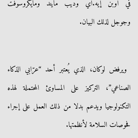
في أوبن إيه.آي وديب مايند ومايكروسوفت
وجوجل لذلك البيان.
ويرفض لوكان، الذي يُعتبر أحد “عرّابي الذكاء
الصناعي”، التركيز على المساوئ المحتملة لهذه
التكنولوجيا ويدعم بدلا من ذلك العمل على إجراء
فحوصات السلامة لأنظمتها.