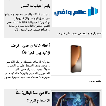
بفهم احتياجات العميل
منذ عام 2019م والمؤسسة توسع خدماتها
في سوق الهواتف والإلكترونيات
والأجهزة الكهربائية غالبًا ما تبدأ قصص
النمو التجاري الناجحة بفكرة واضحة
واحتياج حقيقي في السوق. لكن
استمرار هذه القصص يعتمد على قدرة...
أخطاء شائعة في تصوير الهواتف
الذكية يجب تجنبها دائمًا
يبدو أن الإضاءة بسيطة، وزوايا الكاميرا
واضحة، ويبدو الضغط على زر التصوير
سهلاً، ومع ذلك يدرك حتى أكثر
المصورين العاديين بالهواتف الذكية مدى
سهولة أن يحدث خطأ في الصورة. يصور
الكثير من...
ماذا تعني سعة البطارية حقاً
للاستخدام اليومي؟