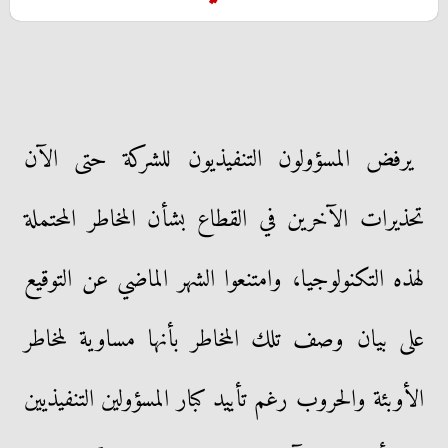
يرفض المسؤولون التنفيذيون للشركة حتى الآن
تحذيرات الآخرين في القطاع بشأن المخاطر المحتملة
لهذه التكنولوجيا، وامتنعوا الشهر الماضي عن التوقيع
على بيان وصف تلك المخاطر بأنها مساوية لمخاطر
الأوبئة والحروب رغم تأييد كبار المسؤولين التنفيذيين