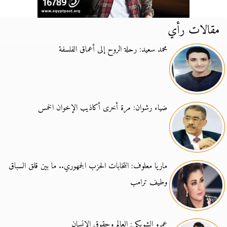
مقالات رأي
محمد سعيد: رحلة الروح إلى أعماق الفلسفة
ضياء رشوان: مرة أخرى أكاذيب الإخوان الخمس
ماريا معلوف: انتخابات الحزب الجمهوري.. ما بين قلق السباق
وطيف ترامب
عمرو الشوبكي: العالم وحقوق الإنسان