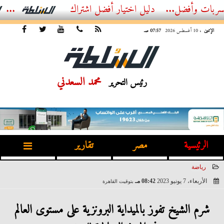
فضل...
الدليل الشامل للهوتلاين العقاري في مصر – تواصل مباشر مع...
الإثنين
، 10 أغسطس 2026
07:57 صـ
محمد السعدني
رئيس التحرير
الرئيسية
مصر
تقارير
رياضة
الأربعاء، 7 يونيو 2023
08:42 مـ
بتوقيت القاهرة
2023-06-07 20:42:54
شرم الشيخ تفوز بالميداية البرونزية على مستوى العالم