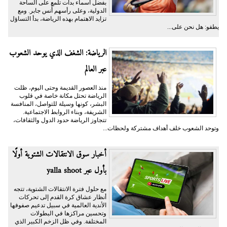
بفضل أسماء بدأت تلمع على الساحة
الدولية، وعلى رأسهم أُنس جابر. ومع
تزايد الاهتمام بهذه الرياضة، بدأ التساؤل
يطفو: هل نحن على...
الرياضة: الشغف الذي يوحد الشعوب
عبر العالم
منذ العصور القديمة وحتى اليوم، ظلت
الرياضة تحتل مكانة خاصة في قلوب
البشر، كونها وسيلة للتواصل، المنافسة
الشريفة، وبناء الروابط الاجتماعية.
تتجاوز الرياضة حدود الدول والثقافات،
وتوحد الشعوب خلف أهداف مشتركة ولحظات...
أخبار سوق الانتقالات الشتوية أولًا
بأول عبر yalla shoot
مع حلول فترة الانتقالات الشتوية، تتجه
أنظار عشاق كرة القدم إلى تحركات
الأندية العالمية في سبيل تدعيم صفوفها
وتحسين مراكزها في البطولات
المختلفة. وفي ظل الزخم الكبير الذي