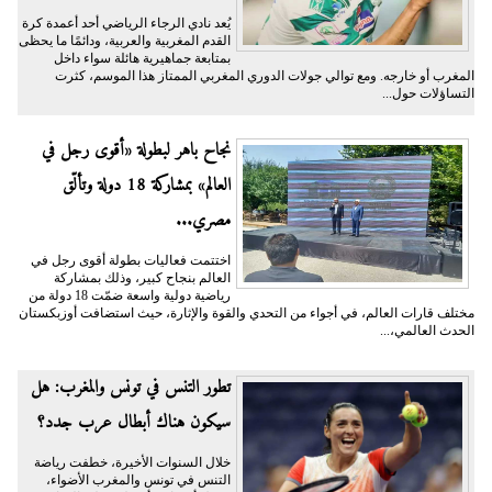
يُعد نادي الرجاء الرياضي أحد أعمدة كرة
القدم المغربية والعربية، ودائمًا ما يحظى
بمتابعة جماهيرية هائلة سواء داخل
المغرب أو خارجه. ومع توالي جولات الدوري المغربي الممتاز هذا الموسم، كثرت
التساؤلات حول...
نجاح باهر لبطولة «أقوى رجل في
العالم» بمشاركة 18 دولة وتألّق
مصري...
اختتمت فعاليات بطولة أقوى رجل في
العالم بنجاح كبير، وذلك بمشاركة
رياضية دولية واسعة ضمّت 18 دولة من
مختلف قارات العالم، في أجواء من التحدي والقوة والإثارة، حيث استضافت أوزبكستان
الحدث العالمي،...
تطور التنس في تونس والمغرب: هل
سيكون هناك أبطال عرب جدد؟
خلال السنوات الأخيرة، خطفت رياضة
التنس في تونس والمغرب الأضواء،