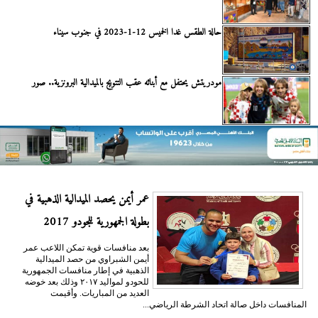
حالة الطقس غدا الخميس 12-1-2023 في جنوب سيناء
مودريتش يحتفل مع أبنائه عقب التتويج بالميدالية البرونزية.. صور
عمر أيمن يحصد الميدالية الذهبية في
بطولة الجمهورية للجودو 2017
بعد منافسات قوية تمكن اللاعب عمر
أيمن الشبراوي من حصد الميدالية
الذهبية في إطار منافسات الجمهورية
للحودو لمواليد ٢٠١٧ وذلك بعد خوضه
العديد من المباريات. وأقيمت
المنافسات داخل صالة اتحاد الشرطة الرياضي...