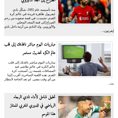
الصراع إلى المجد الأوروبي
منذ تأسيسه عام 1892، شكّل نادي
ليفربول ظاهرة فريدة في عالم كرة
القدم، تجسدت في قصة صعوده من رحم
الصراع إلى قمة المجد المحلي
والأوروبي. ولد النادي من أزمة داخل نادي
إيفرتون،...
مباريات اليوم مباشر نافذتك إلى قلب
عالم الكره تحديث مستمر
مباريات اليوم مباشر نافذتك إلى قلب
عالم الكره في عالمٍ تتلاشى فيه
المسافات بلمسة زر، أصبحت كرة
القدم، هذه اللعبة الساحرة، أقرب إلينا
من أي وقت مضى. لم تعد الحاجة لانتظار
بث...
تحليل شامل لأداء نادي الرجاء
الرياضي في الدوري المغربي الممتاز
هذا الموسم