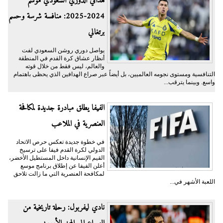
هدافي الدوري السعودي موسم
2024-2025: منافسة شرسة وحسم
برتغالي
يواصل دوري روشن السعودي لفت
أنظار عشاق كرة القدم في المنطقة
والعالم، ليس فقط من خلال قوته
التنافسية ومستوى نجومه العالميين، بل أيضاً عبر صراع الهدافين الذي يحظى باهتمام
واسع. وبينما يترقب...
الفيفا يطلق مبادرة جديدة لمكافحة
العنصرية في الملاعب
في خطوة جديدة تعكس حرص الاتحاد
الدولي لكرة القدم فيفا على ترسيخ
القيم الإنسانية داخل المستطيل الأخضر،
أعلن الفيفا عن إطلاق برنامج موسع
لمكافحة العنصرية التي ما زالت تلاحق
اللعبة الأشهر في...
نادي ليفربول: رحلة تاريخية من