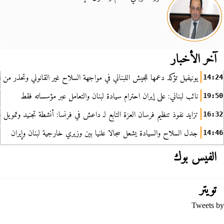
آخر الأخبار
يونيفيل تؤكد دعمها للجيش اللبناني في مواجهة السلاح غير القانوني وتحذر من ا
14:24
نائب لبناني: على إيران احترام سيادة لبنان والتعامل عبر مؤسساته فقط
19:50
تزايد نفوذ تنظيم فرسان العزة التابع لـ داعش في فرنسا: أنشطة تجنيد وتمويل
16:32
جدل السلاح والسيادة يشعل سجالا علنيا بين وزيري خارجية لبنان وإيران
14:46
الفيس بوك
تويتر
Tweets by