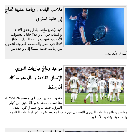
ملاعب البادل ,, رياضة حديثة تحتاج
إلى تنفيذ احترافي
كيف يُصنع ملعب بادل يحقق الأداء
والمتانة في آنٍ واحد؟ خلال السنوات
الأخيرة، شهدت رياضة البادل انتشارًا
لافتًا في مصر والمنطقة العربية، لتتحول
من رياضة حديثة نسبيًا إلى واحدة من
أسرع الألعاب...
مواعيد ونتائج مباريات الدوري
الإسباني القادمة وريال مدريد كاد
أن يسقط
يشهد الدوري الإسباني موسم 2025/2026
منافسات محتدمة وأداءً مثيرًا من كبار
الفرق، حيث يتابع عشاق كرة القدم
مواعيد ونتائج مباريات الدوري الإسباني عن كثب لمعرفة آخر نتائج المباريات القادمة
والماضية. وتشهد الأسابيع...