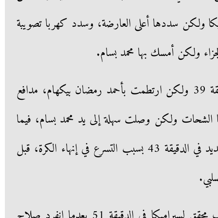
 ولكن سددها أعلى العارضة، وسدد كهربا تصويبة
وسدد أليود يانج تصويبة في الدقيقة 39 ولكن ارتطمت بأحمد رمضان بيكهام، مدافع
ها الشحات ولكن وصلت سهلة إلى يد محمد بسام، فيما
أهدر محمود كهربا فرصة هدف جديد في الدقيقة 43 بسبب التسرع في إنهاء الكرة، قبل
لبي.
وأنقذ مصطفى شوبير فرصة هدف محقق لسيراميكا في الدقيقة 51 بعدما انفرد صلاح