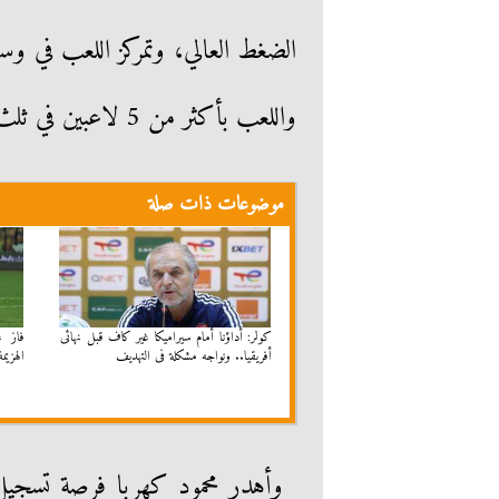
الضغط العالي، وتمركز اللعب في و
واللعب بأكثر من 5 لاعبين في ثلث ملعبه، للحد من خطورة هجوم الأهلي.
موضوعات ذات صلة
كولر: أداؤنا أمام سيراميكا غير كاف قبل نهائى
أفريقيا.. ونواجه مشكلة فى التهديف
الهزيم