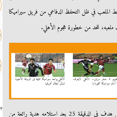
سط الملعب في ظل التحفظ الدفاعي من فريق سيراميكا
فاز عليهم 4 صفر مرتين.. الأهلي لايعرف
الأهلي يواجه سيراميكا الليلة فى البروفة الأخيرة
ة أمام سيراميكا كليوباترا
لنهائى أبطال أفريقيا
by
وأهدر محمود كهربا فرصة تسجيل هدف في الدقيقة 25 بعد استلامه هدية رائعة من