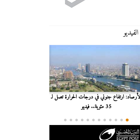
الفيديو
لأرصاد: ارتفاع جنوني في درجات الحرارة تصل لـ
بث مباشر.. مشاهدة مبارا
35 مئوية.. فيديو
الدوري ا