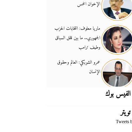
الإخوان الخمس
جدل السلاح والسيادة
14:46
ماريا معلوف: انتخابات الحزب
الجمهوري.. ما بين قلق السباق
وطيف ترامب
عمرو الشوبكي: العالم وحقوق
الإنسان
الفيس بوك
تويتر
Tweets 