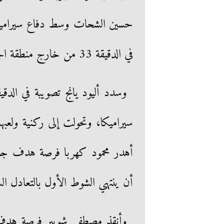
حسين الشحات وسط دفاع سيراميكا
في الدقيقة 33 من خارج منطقة الجزاء ولكن أمسك بها محمد بسام.
سيراميكا، وتحولت إلى ركنية ولعب
أن ينتهي الشوط الأول بالتعادل الس