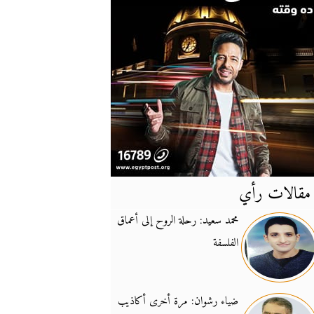
مقالات رأي
آخر
الأخبار
محمد سعيد: رحلة الروح إلى أعماق
الفلسفة
يونيفيل تؤكد دعمها ل
14:24
نائب لبناني: على إير
19:50
ضياء رشوان: مرة أخرى أكاذيب
تزايد نفوذ تنظيم فرس
16:32