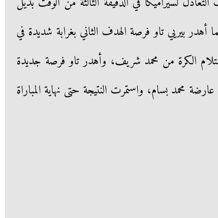
عادل لسيراميكا في الدقيقة الثالثة من الوقت بديل
ا أهدر بيريي تاو فرصة الهدف الثاني بغرابة شديدة في
اة بعد استلام الكرة من محمد شريف، وأهدر تاو فرصة جديدة
عارضة محمد بسام، واستمرت النتيجة حتى نهاية المباراة