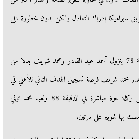
لهدف الأول في محاولة لتعزيز تقدمه وأهدر أكثر من
يق سيراميكا إدراك التعادل ولكن بدون خطورة على
وأجرى الأهلي تغييرين في الدقيقة 78 بنزول أحمد عبد القادر ومحمد شريف بدلا من
 محمد شريف فرصة تسجيل الهدف الثاني للأهلي في
الدقيقة 87، وتحصل سيراميكا على ركلة حرة مباشرة في الدقيقة 88 ولعبها محمد توني
ك بها شوبير على مرتين.