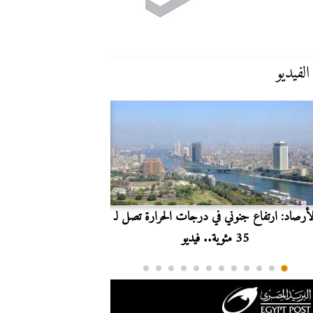
الفيديو
لأرصاد: ارتفاع جنوني في درجات الحرارة تصل لـ
بث مباشر.. مشاهدة مبارا
35 مئوية.. فيديو
الدوري ا