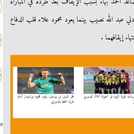
اعد أحمد بهاء بسبب الإيقاف بعد طرده في المباراة
ردني عبد الله نصيب بينما يعود محمود علاء قلب الدفاع
اء إيقافهما .
3 مباريات قوية اليوم فى الجولة الـ29 للدوري
فخر الدين بن يوسف يقود هجوم بيراميدز أمام
غزل المحلة بالدوري
by