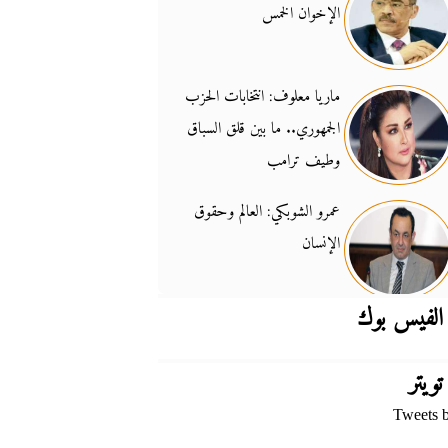
الإخوان الخمس
جدل السلاح والسيادة
14:46
ماريا معلوف: انتخابات الحزب
الجمهوري.. ما بين قلق السباق
وطيف ترامب
عمرو الشوبكي: العالم وحقوق
الإنسان
الفيس بوك
تويتر
Tweets 