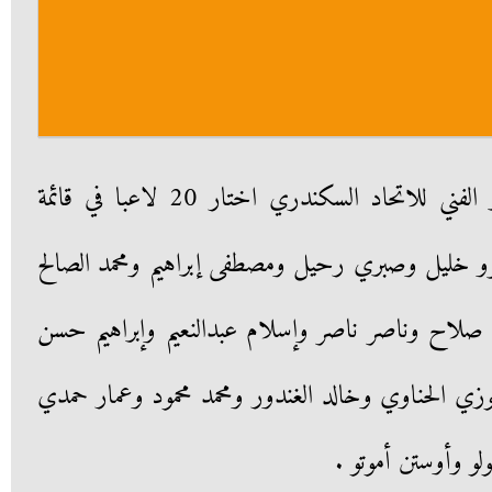
الصربي زوران مانولوفيتش المدير الفني للاتحاد السكندري اختار 20 لاعبا في قائمة
مرو خليل وصبري رحيل ومصطفى إبراهيم ومحمد الصالح
صلاح وناصر ناصر وإسلام عبدالنعيم وإبراهيم حسن
فوزي الحناوي وخالد الغندور ومحمد محمود وعمار حمدي
لو وأوستن أموتو .