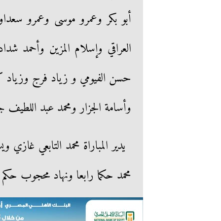
أبو بكر وعمرو موسى وعمرو سعداو
العراقي وإسلام المزين وأحمد شدا
حسن الفيومي و زياد فرج وزياد 
وأسامة الجزار ومحمد عبد اللطيف
يدير المباراة محمد التابعي غازي
محمد حكما رابعا ونهاد محجوب حكم 