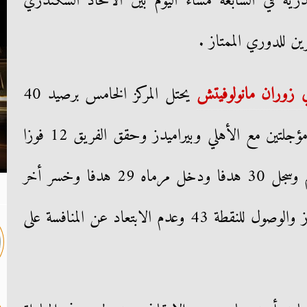
ية في السابعة مساء اليوم بين الاتحاد السكندري
ين للدوري الممتاز .
 زوران مانولوفيتش
يحتل المركز الخامس برصيد 40
نقطة من 26 مباراة وله مباراتين مؤجلتين مع الأهلي وبيراميدز وحقق الفريق 12 فوزا
مقابل أربعة تعادلات وعشر هزائم وسجل 30 هدفا ودخل مرماه 29 هدفا وخسر أخر
مبارياته أمام انبي لذلك يسعى للفوز والوصول للنقطة 43 وعدم الابتعاد عن المنافسة على