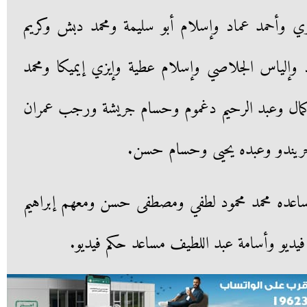
ي وأحمد عماد وإسلام أبو سليمة ومحمد دبش وكريم
د وإلياس الجلاصي وإسلام عطية وإيزي إيميكا ومحمد
كمال وعبد الرحيم دغموم وحسام جريشة ورجب عمران
 جريندو وعبده يحيى وحسام حسن.
 ويساعده محمد محمود لطفي ومصطفى حسن ومعهم إبراهيم
فيديو وأسامة عبد اللطيف مساعد حكم فيديو.