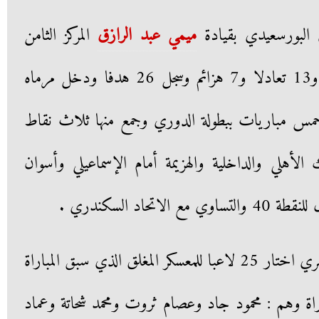
 البورسعيدي بقيادة
ميمي عبد الرازق
المركز الثامن
برصيد37 نقطة من 8 انتصارات و13 تعادلا و7 هزائم وسجل 26 هدفا ودخل مرماه
ر خمس مباريات ببطولة الدوري وجمع منها ثلاث نقاط
 الأهلي والداخلية والهزيمة أمام الإسماعيلي وأسوان
حاد السكندري .
ميمي عبد الرازق المدير الفني للمصري اختار 25 لاعبا للمعسكر المغلق الذي سبق المباراة
 قائمة المباراة وهم : محمود جاد وعصام ثروت ومحمد شحاتة وعماد