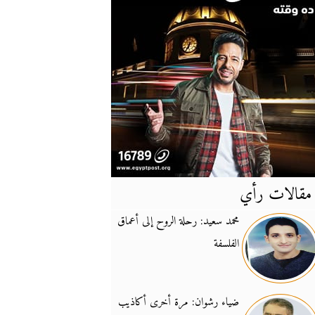
مقالات رأي
آخر
الأخبار
محمد سعيد: رحلة الروح إلى أعماق
الفلسفة
يونيفيل تؤكد دعمها ل
14:24
نائب لبناني: على إير
19:50
ضياء رشوان: مرة أخرى أكاذيب
تزايد نفوذ تنظيم فرس
16:32