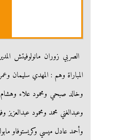
المباراة وهم : المهدي سليمان وع
وخالد صبحي ومحمود علاء وهشام 
وعبدالغني محمد ومحمود عبدالعزيز و
وأحمد عادل ميسي وكريستوفاو مابولو