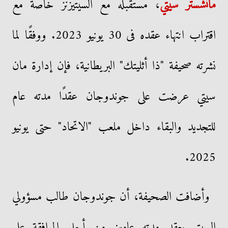
مانشستر سيتي
، مستقبله مع السيتيزنز خاصة مع
اقتراب انتهاء عقده فى 30 يونيو 2023. ووفقًا لما
نشرته صحيفة "ذا أثليتك" البريطانية، فإن إدارة مان
سيتي عرضت على جوندوجان عقدًا مدته عام
للتجديد والبقاء داخل ملعب "الاتحاد" حتى يونيو
2025.
وأضافت الصحيفة، أن جوندوجان طالب مسؤولي
السيتي بعقد مدته عامين من أجل الموافقة على