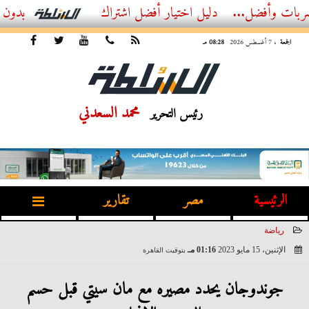
أفضل...
أفضل اشتراك IPTV بدون تقطيع 2026 – دليل المشاهد العصري
الجمعة
، 7 أغسطس 2026
08:28 مـ
محمد السعدني
رئيس التحرير
الرئيسية
مصر
تقارير
رياضة
الإثنين، 15 مايو 2023
01:16 مـ
بتوقيت القاهرة
2023-05-15 13:16:34
جوندوجان يحدد مصيره مع مان سيتي قبل حسم