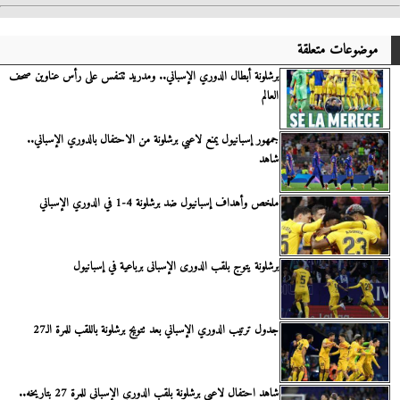
موضوعات متعلقة
برشلونة أبطال الدوري الإسباني.. ومدريد تتنفس على رأس عناوين صحف
العالم
جمهور إسبانيول يمنع لاعبي برشلونة من الاحتفال بالدوري الإسباني..
شاهد
ملخص وأهداف إسبانيول ضد برشلونة 4-1 في الدوري الإسباني
برشلونة يتوج بلقب الدورى الإسبانى برباعية في إسبانيول
جدول ترتيب الدوري الإسباني بعد تتويج برشلونة باللقب للمرة الـ27
شاهد احتفال لاعبي برشلونة بلقب الدوري الإسباني للمرة 27 بتاريخه..