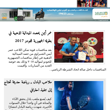
عمر أيمن يحصد الميدالية الذهبية في
بطولة الجمهورية للجودو 2017
بعد منافسات قوية تمكن اللاعب عمر
أيمن الشبراوي من حصد الميدالية
الذهبية في إطار منافسات الجمهورية
للحودو لمواليد ٢٠١٧ وذلك بعد خوضه
العديد من المباريات. وأقيمت
المنافسات داخل صالة اتحاد الشرطة الرياضي...
ملاعب البادل ,, رياضة حديثة تحتاج
إلى تنفيذ احترافي
كيف يُصنع ملعب بادل يحقق الأداء
والمتانة في آنٍ واحد؟ خلال السنوات
الأخيرة، شهدت رياضة البادل انتشارًا