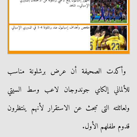
جمهور إسبانيول يمنع لاعبي برشلونة من الاحتفال بالدوري
الإسباني.. شاهد
ملخص وأهداف إسبانيول ضد برشلونة 4-1 في الدوري الإسباني
وأكدت الصحيفة أن عرض برشلونة مناسب
للألماني إلكاي جوندوجان لاعب وسط السيتي
ولعائلته التى تبحث عن الاستقرار لأنهم ينتظرون
قدوم طفلهم الأول.