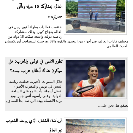
العالم» بمشاركة 18 دولة وتألّق
مصري...
اختتمت فعاليات بطولة أقوى رجل في
العالم بنجاح كبير، وذلك بمشاركة
رياضية دولية واسعة ضمّت 18 دولة من
مختلف قارات العالم، في أجواء من التحدي والقوة والإثارة، حيث استضافت أوزبكستان
الحدث العالمي،...
تطور التنس في تونس والمغرب: هل
سيكون هناك أبطال عرب جدد؟
خلال السنوات الأخيرة، خطفت رياضة
التنس في تونس والمغرب الأضواء،
بفضل أسماء بدأت تلمع على الساحة
الدولية، وعلى رأسهم أُنس جابر. ومع
تزايد الاهتمام بهذه الرياضة، بدأ التساؤل
يطفو: هل نحن على...
الرياضة: الشغف الذي يوحد الشعوب
عبر العالم