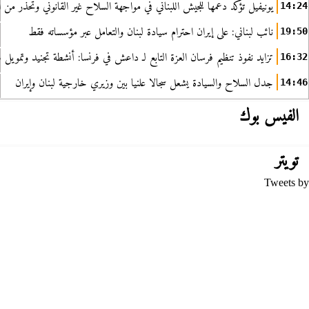
يونيفيل تؤكد دعمها للجيش اللبناني في مواجهة السلاح غير القانوني وتحذر من ا
14:24
نائب لبناني: على إيران احترام سيادة لبنان والتعامل عبر مؤسساته فقط
19:50
تزايد نفوذ تنظيم فرسان العزة التابع لـ داعش في فرنسا: أنشطة تجنيد وتمويل
16:32
جدل السلاح والسيادة يشعل سجالا علنيا بين وزيري خارجية لبنان وإيران
14:46
الفيس بوك
تويتر
Tweets by