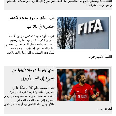
التنافسية ومستوى نجومه العالميين، بل أيضاً عبر صراع الهدافين الذي يحظى باهتمام
واسع. وبينما يترقب...
الفيفا يطلق مبادرة جديدة لمكافحة
العنصرية في الملاعب
في خطوة جديدة تعكس حرص الاتحاد
الدولي لكرة القدم فيفا على ترسيخ
القيم الإنسانية داخل المستطيل الأخضر،
أعلن الفيفا عن إطلاق برنامج موسع
لمكافحة العنصرية التي ما زالت تلاحق
اللعبة الأشهر في...
نادي ليفربول: رحلة تاريخية من
الصراع إلى المجد الأوروبي
منذ تأسيسه عام 1892، شكّل نادي
ليفربول ظاهرة فريدة في عالم كرة
القدم، تجسدت في قصة صعوده من رحم
الصراع إلى قمة المجد المحلي
والأوروبي. ولد النادي من أزمة داخل نادي
إيفرتون،...