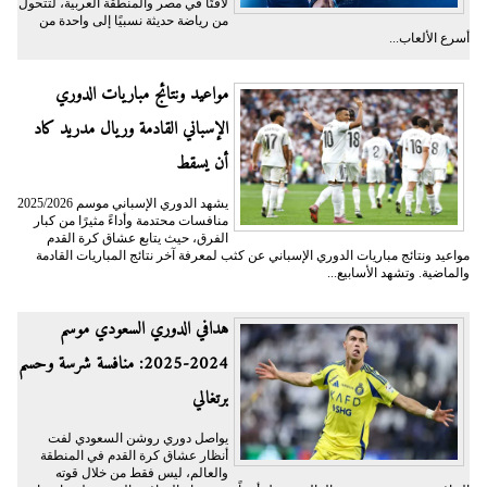
لافتًا في مصر والمنطقة العربية، لتتحول
من رياضة حديثة نسبيًا إلى واحدة من
أسرع الألعاب...
مواعيد ونتائج مباريات الدوري
الإسباني القادمة وريال مدريد كاد
أن يسقط
يشهد الدوري الإسباني موسم 2025/2026
منافسات محتدمة وأداءً مثيرًا من كبار
الفرق، حيث يتابع عشاق كرة القدم
مواعيد ونتائج مباريات الدوري الإسباني عن كثب لمعرفة آخر نتائج المباريات القادمة
والماضية. وتشهد الأسابيع...
هدافي الدوري السعودي موسم
2024-2025: منافسة شرسة وحسم
برتغالي
يواصل دوري روشن السعودي لفت
أنظار عشاق كرة القدم في المنطقة
والعالم، ليس فقط من خلال قوته