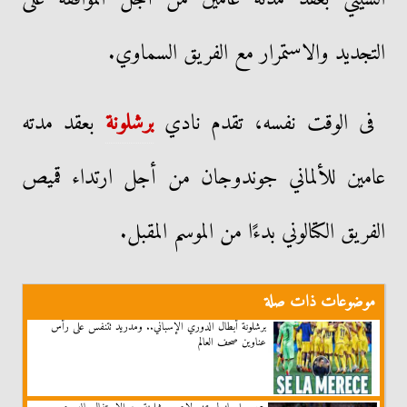
التجديد والاستمرار مع الفريق السماوي.
فى الوقت نفسه، تقدم نادي
برشلونة
بعقد مدته
عامين للألماني جوندوجان من أجل ارتداء قميص
الفريق الكتالوني بدءًا من الموسم المقبل.
موضوعات ذات صلة
برشلونة أبطال الدوري الإسباني.. ومدريد تتنفس على رأس
عناوين صحف العالم