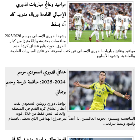
مواعيد ونتائج مباريات الدوري
الإسباني القادمة وريال مدريد كاد
أن يسقط
يشهد الدوري الإسباني موسم 2025/2026
منافسات محتدمة وأداءً مثيرًا من كبار
الفرق، حيث يتابع عشاق كرة القدم
مواعيد ونتائج مباريات الدوري الإسباني عن كثب لمعرفة آخر نتائج المباريات القادمة
والماضية. وتشهد الأسابيع...
هدافي الدوري السعودي موسم
2024-2025: منافسة شرسة وحسم
برتغالي
يواصل دوري روشن السعودي لفت
أنظار عشاق كرة القدم في المنطقة
والعالم، ليس فقط من خلال قوته
التنافسية ومستوى نجومه العالميين، بل أيضاً عبر صراع الهدافين الذي يحظى باهتمام
واسع. وبينما يترقب...
الفيفا يطلق مبادرة جديدة لمكافحة