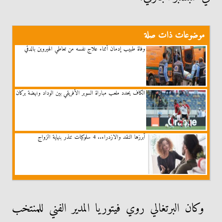
موضوعات ذات صلة
وفاة طبيب إدمان أثناء علاج نفسه من تعاطي الهيروين بالدقي
الكاف يحدد ملعب مباراة السوبر الأفريقي بين الوداد ونهضة بركان
أبرزها النقد والازدراء.. 4 سلوكيات تنذر بنهاية الزواج
وكان البرتغالي روي فيتوريا المدير الفني للمنتخب