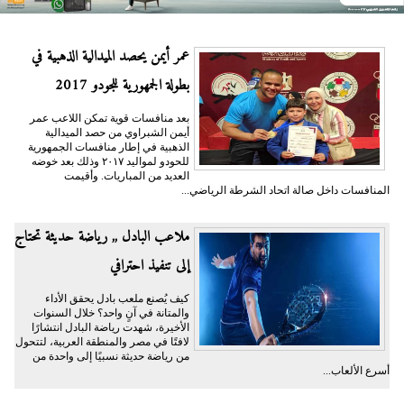
عمر أيمن يحصد الميدالية الذهبية في
بطولة الجمهورية للجودو 2017
بعد منافسات قوية تمكن اللاعب عمر
أيمن الشبراوي من حصد الميدالية
الذهبية في إطار منافسات الجمهورية
للحودو لمواليد ٢٠١٧ وذلك بعد خوضه
العديد من المباريات. وأقيمت
المنافسات داخل صالة اتحاد الشرطة الرياضي...
ملاعب البادل ,, رياضة حديثة تحتاج
إلى تنفيذ احترافي
كيف يُصنع ملعب بادل يحقق الأداء
والمتانة في آنٍ واحد؟ خلال السنوات
الأخيرة، شهدت رياضة البادل انتشارًا
لافتًا في مصر والمنطقة العربية، لتتحول
من رياضة حديثة نسبيًا إلى واحدة من
أسرع الألعاب...