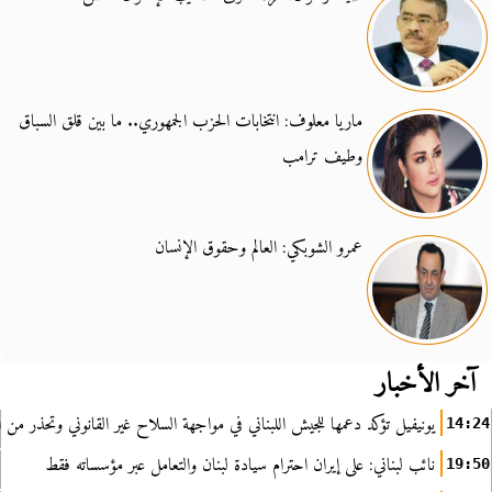
ماريا معلوف: انتخابات الحزب الجمهوري.. ما بين قلق السباق
وطيف ترامب
عمرو الشوبكي: العالم وحقوق الإنسان
آخر الأخبار
يونيفيل تؤكد دعمها للجيش اللبناني في مواجهة السلاح غير القانوني وتحذر من ا
14:24
نائب لبناني: على إيران احترام سيادة لبنان والتعامل عبر مؤسساته فقط
19:50