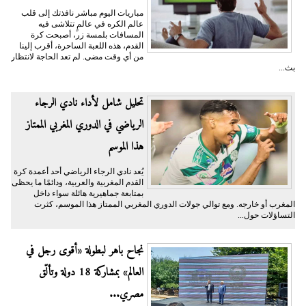
مباريات اليوم مباشر نافذتك إلى قلب
عالم الكره في عالمٍ تتلاشى فيه
المسافات بلمسة زر، أصبحت كرة
القدم، هذه اللعبة الساحرة، أقرب إلينا
من أي وقت مضى. لم تعد الحاجة لانتظار
بث...
تحليل شامل لأداء نادي الرجاء
الرياضي في الدوري المغربي الممتاز
هذا الموسم
يُعد نادي الرجاء الرياضي أحد أعمدة كرة
القدم المغربية والعربية، ودائمًا ما يحظى
بمتابعة جماهيرية هائلة سواء داخل
المغرب أو خارجه. ومع توالي جولات الدوري المغربي الممتاز هذا الموسم، كثرت
التساؤلات حول...
نجاح باهر لبطولة «أقوى رجل في
العالم» بمشاركة 18 دولة وتألّق
مصري...