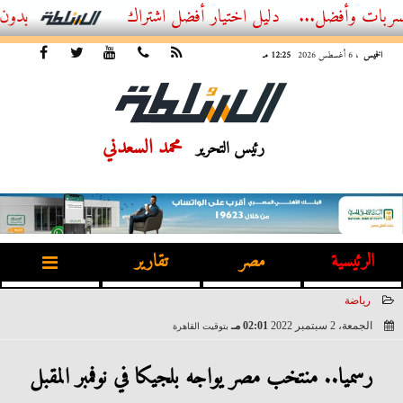
ل...
أفضل اشتراك IPTV بدون تقطيع 2026 – دليل المشاهد العصري
الخميس
، 6 أغسطس 2026
12:25 مـ
محمد السعدني
رئيس التحرير
الرئيسية
مصر
تقارير
رياضة
الجمعة، 2 سبتمبر 2022
02:01 مـ
بتوقيت القاهرة
2022-09-02 14:01:56
رسميا.. منتخب مصر يواجه بلجيكا في نوفمبر المقبل