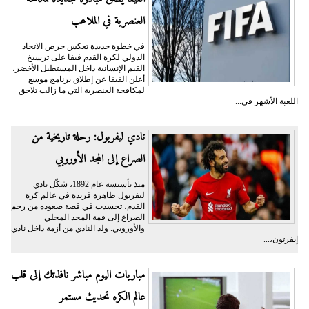
العنصرية في الملاعب
في خطوة جديدة تعكس حرص الاتحاد
الدولي لكرة القدم فيفا على ترسيخ
القيم الإنسانية داخل المستطيل الأخضر،
أعلن الفيفا عن إطلاق برنامج موسع
لمكافحة العنصرية التي ما زالت تلاحق
اللعبة الأشهر في...
نادي ليفربول: رحلة تاريخية من
الصراع إلى المجد الأوروبي
منذ تأسيسه عام 1892، شكّل نادي
ليفربول ظاهرة فريدة في عالم كرة
القدم، تجسدت في قصة صعوده من رحم
الصراع إلى قمة المجد المحلي
والأوروبي. ولد النادي من أزمة داخل نادي
إيفرتون،...
مباريات اليوم مباشر نافذتك إلى قلب
عالم الكره تحديث مستمر