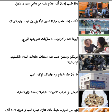
وفاة طبيب إدمان أثناء علاج نفسه من تعاطي الهيروين بالدقي
الكاف يحدد ملعب مباراة السوبر الأفريقي بين الوداد ونهضة بركان
أبرزها النقد والازدراء.. 4 سلوكيات تنذر بنهاية الزواج
موسكو: واشنطن تتعمد عدم استئناف محادثات السلام الفلسطينية
الإسرائيلية
ما حكم عقد الزواج يوم الجمعة؟.. الإفتاء تجيب
القبض على نصاب ”التعيينات الوهمية” بمنطقة الزاوية الحمراء
لحجبها عن السوق.. ضبط مالك مخازن لتجارة السجائر بحوزته 609 ألف