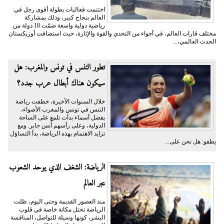
اختتمت فعاليات بطولة أقوى رجل في
العالم بنجاح كبير، وذلك بمشاركة
رياضية دولية واسعة ضمّت 18 دولة من
مختلف قارات العالم، في أجواء من التحدي والقوة والإثارة، حيث استضافت أوزبكستان
الحدث العالمي،...
تطور التنس في تونس والمغرب: هل
سيكون هناك أبطال عرب جدد؟
خلال السنوات الأخيرة، خطفت رياضة
التنس في تونس والمغرب الأضواء،
بفضل أسماء بدأت تلمع على الساحة
الدولية، وعلى رأسهم أُنس جابر. ومع
تزايد الاهتمام بهذه الرياضة، بدأ التساؤل
يطفو: هل نحن على...
الرياضة: الشغف الذي يوحد الشعوب
عبر العالم
منذ العصور القديمة وحتى اليوم، ظلت
الرياضة تحتل مكانة خاصة في قلوب
البشر، كونها وسيلة للتواصل، المنافسة