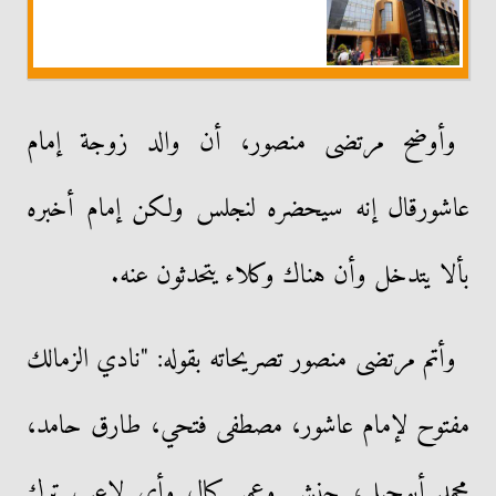
وأوضح مرتضى منصور، أن والد زوجة إمام
عاشورقال إنه سيحضره لنجلس ولكن إمام أخبره
بألا يتدخل وأن هناك وكلاء يتحدثون عنه.
وأتم مرتضى منصور تصريحاته بقوله: "نادي الزمالك
مفتوح لإمام عاشور، مصطفى فتحي، طارق حامد،
محمد أبوجبل، جنش وعمر كمال وأي لاعب ترك