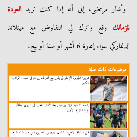
وأشار مرتضى، إلى أنه إذا كنت تريد
العودة
للزمالك
وقع واترك لي التفاوض مع ميتلاند
الدنماركي سواء إعارة 6 أشهر أو سنة أو بيع.
موضوعات ذات صلة
شوبير: الجزيرة الإماراتى يقرر بيع أشرف بن شرقى بسبب الراتب
الكبير
رابطة الأندية تهنئ بيراميدز بعد ضمان اللعب فى دورى أبطال
أفريقيا للمرة الأولى
قبل مباراة الاهلي.. ترتيب الدوري المصري قبل مباريات اليوم