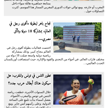
بمتابعة جماهيرية هائلة سواء داخل
المغرب أو خارجه. ومع توالي جولات الدوري المغربي الممتاز هذا الموسم، كثرت
التساؤلات حول...
نجاح باهر لبطولة «أقوى رجل في
العالم» بمشاركة 18 دولة وتألّق
مصري...
اختتمت فعاليات بطولة أقوى رجل في
العالم بنجاح كبير، وذلك بمشاركة
رياضية دولية واسعة ضمّت 18 دولة من
مختلف قارات العالم، في أجواء من التحدي والقوة والإثارة، حيث استضافت أوزبكستان
الحدث العالمي،...
تطور التنس في تونس والمغرب: هل
سيكون هناك أبطال عرب جدد؟
خلال السنوات الأخيرة، خطفت رياضة
التنس في تونس والمغرب الأضواء،
بفضل أسماء بدأت تلمع على الساحة
الدولية، وعلى رأسهم أُنس جابر. ومع
تزايد الاهتمام بهذه الرياضة، بدأ التساؤل