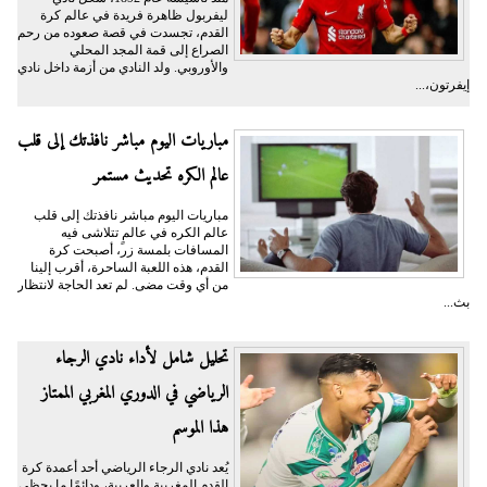
ليفربول ظاهرة فريدة في عالم كرة
القدم، تجسدت في قصة صعوده من رحم
الصراع إلى قمة المجد المحلي
والأوروبي. ولد النادي من أزمة داخل نادي
إيفرتون،...
مباريات اليوم مباشر نافذتك إلى قلب
عالم الكره تحديث مستمر
مباريات اليوم مباشر نافذتك إلى قلب
عالم الكره في عالمٍ تتلاشى فيه
المسافات بلمسة زر، أصبحت كرة
القدم، هذه اللعبة الساحرة، أقرب إلينا
من أي وقت مضى. لم تعد الحاجة لانتظار
بث...
تحليل شامل لأداء نادي الرجاء
الرياضي في الدوري المغربي الممتاز
هذا الموسم
يُعد نادي الرجاء الرياضي أحد أعمدة كرة
القدم المغربية والعربية، ودائمًا ما يحظى