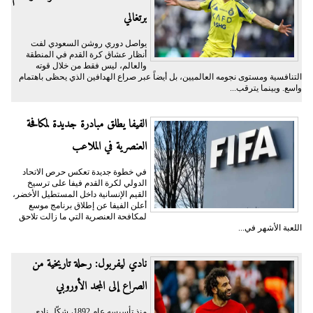
برتغالي
يواصل دوري روشن السعودي لفت
أنظار عشاق كرة القدم في المنطقة
والعالم، ليس فقط من خلال قوته
التنافسية ومستوى نجومه العالميين، بل أيضاً عبر صراع الهدافين الذي يحظى باهتمام
واسع. وبينما يترقب...
الفيفا يطلق مبادرة جديدة لمكافحة
العنصرية في الملاعب
في خطوة جديدة تعكس حرص الاتحاد
الدولي لكرة القدم فيفا على ترسيخ
القيم الإنسانية داخل المستطيل الأخضر،
أعلن الفيفا عن إطلاق برنامج موسع
لمكافحة العنصرية التي ما زالت تلاحق
اللعبة الأشهر في...
نادي ليفربول: رحلة تاريخية من
الصراع إلى المجد الأوروبي
منذ تأسيسه عام 1892، شكّل نادي