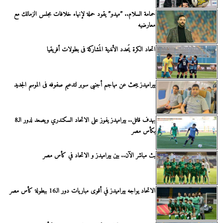
حمامة السلام.. ”ميدو” يقود حملة لإنهاء خلافات مجلس الزمالك مع
معارضيه
اتحاد الكرة يُحدد الأندية المُشاركة فى بطولات أفريقيا
بيراميدز يبحث عن مهاجم أجنبى سوبر لتدعيم صفوفه فى الموسم الجديد
بهدف قاتل.. بيراميدز يفوز على الاتحاد السكندري ويصعد لدور الـ8
بكأس مصر
بث مباشر الآن.. بين بيراميدز و الاتحاد في كأس مصر
الاتحاد يواجه بيراميدز في أقوى مباريات دور الـ16 ببطولة كأس مصر