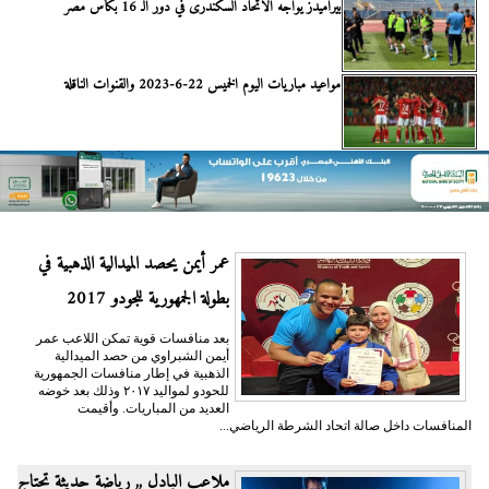
بيراميدز يواجه الاتحاد السكندرى في دور الـ 16 بكأس مصر
مواعيد مباريات اليوم الخميس 22-6-2023 والقنوات الناقلة
عمر أيمن يحصد الميدالية الذهبية في
بطولة الجمهورية للجودو 2017
بعد منافسات قوية تمكن اللاعب عمر
أيمن الشبراوي من حصد الميدالية
الذهبية في إطار منافسات الجمهورية
للحودو لمواليد ٢٠١٧ وذلك بعد خوضه
العديد من المباريات. وأقيمت
المنافسات داخل صالة اتحاد الشرطة الرياضي...
ملاعب البادل ,, رياضة حديثة تحتاج