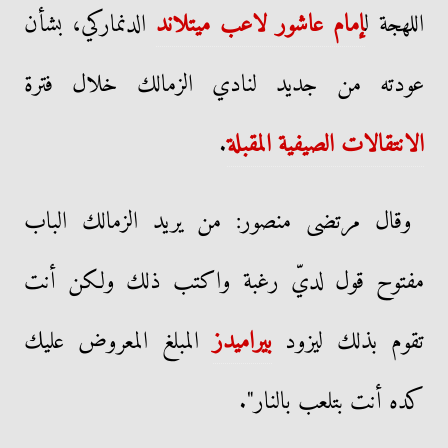
اللهجة ل
إمام عاشور لاعب ميتلاند
الدنماركي، بشأن
عودته من جديد لنادي الزمالك خلال فترة
الانتقالات الصيفية المقبلة
.
وقال مرتضى منصور: من يريد الزمالك الباب
مفتوح قول لديّ رغبة واكتب ذلك ولكن أنت
تقوم بذلك ليزود
بيراميدز
المبلغ المعروض عليك
كده أنت بتلعب بالنار".