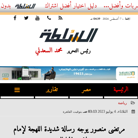
ل...
أفضل اشتراك IPTV بدون تقطيع 2026 – دليل المشاهد العصري
الجمعة
، 7 أغسطس 2026
04:39 مـ
محمد السعدني
رئيس التحرير
الرئيسية
مصر
تقارير
رياضة
الثلاثاء، 4 يوليو 2023
03:13 صـ
بتوقيت القاهرة
2023-07-04 03:13:29
مرتضى منصور يوجه رسالة شديدة اللهجة لإمام