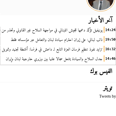
آخر الأخبار
يونيفيل تؤكد دعمها للجيش اللبناني في مواجهة السلاح غير القانوني وتحذر من ا
14:24
نائب لبناني: على إيران احترام سيادة لبنان والتعامل عبر مؤسساته فقط
19:50
تزايد نفوذ تنظيم فرسان العزة التابع لـ داعش في فرنسا: أنشطة تجنيد وتمويل
16:32
جدل السلاح والسيادة يشعل سجالا علنيا بين وزيري خارجية لبنان وإيران
14:46
الفيس بوك
تويتر
Tweets by