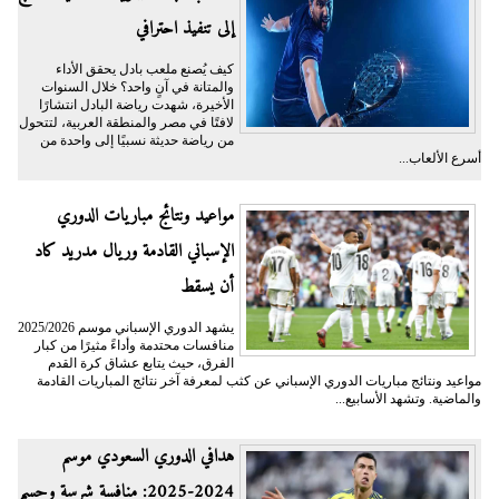
إلى تنفيذ احترافي
كيف يُصنع ملعب بادل يحقق الأداء
والمتانة في آنٍ واحد؟ خلال السنوات
الأخيرة، شهدت رياضة البادل انتشارًا
لافتًا في مصر والمنطقة العربية، لتتحول
من رياضة حديثة نسبيًا إلى واحدة من
أسرع الألعاب...
مواعيد ونتائج مباريات الدوري
الإسباني القادمة وريال مدريد كاد
أن يسقط
يشهد الدوري الإسباني موسم 2025/2026
منافسات محتدمة وأداءً مثيرًا من كبار
الفرق، حيث يتابع عشاق كرة القدم
مواعيد ونتائج مباريات الدوري الإسباني عن كثب لمعرفة آخر نتائج المباريات القادمة
والماضية. وتشهد الأسابيع...
هدافي الدوري السعودي موسم
2024-2025: منافسة شرسة وحسم