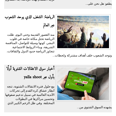
يطفو: هل نحن على...
الرياضة: الشغف الذي يوحد الشعوب
عبر العالم
منذ العصور القديمة وحتى اليوم، ظلت
الرياضة تحتل مكانة خاصة في قلوب
البشر، كونها وسيلة للتواصل، المنافسة
الشريفة، وبناء الروابط الاجتماعية.
تتجاوز الرياضة حدود الدول والثقافات،
وتوحد الشعوب خلف أهداف مشتركة ولحظات...
أخبار سوق الانتقالات الشتوية أولًا
بأول عبر yalla shoot
مع حلول فترة الانتقالات الشتوية، تتجه
أنظار عشاق كرة القدم إلى تحركات
الأندية العالمية في سبيل تدعيم صفوفها
وتحسين مراكزها في البطولات
المختلفة. وفي ظل الزخم الكبير الذي
يشهده السوق الشتوي من...